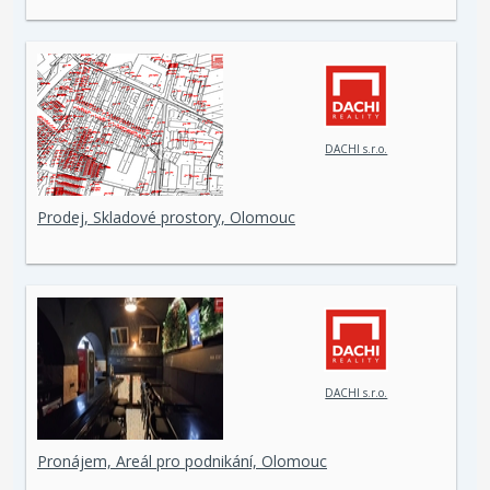
DACHI s.r.o.
Prodej, Skladové prostory, Olomouc
DACHI s.r.o.
Pronájem, Areál pro podnikání, Olomouc