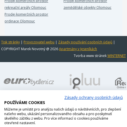
Prodej komerčních prostor
Prodej komerčních prostor
rekreační areály Olomouc
zemědělské objekty Olomouc
Prodej komerčních prostor
ordinace Olomouc
Tisk stránky
|
Provozovatel webu
|
Zásady používání osobních údajů
|
COPYRIGHT Marek Novotný @ 2026
Apartmány v Jeseníkách
Tvorba www stránek
WINTERNET
Zásady ochrany osobních údajů
POUŽÍVÁME COOKIES
Můžeme je umístit pro analýzu našich údajů o návštěvnících, pro zlepšení
našeho webu, ukázání personalizovaného obsahu a pro poskytnutí
skvělého zážitku z webu. Pro více informací o cookies používáme
otevřené nastavení.