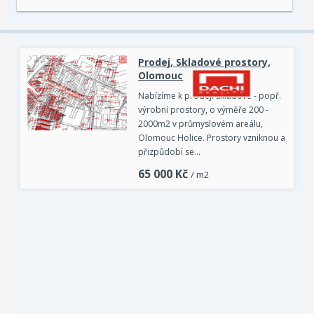
Prodej, Skladové prostory,
Olomouc
Nabízíme k prodeji skladové - popř.
výrobní prostory, o výměře 200 -
2000m2 v průmyslovém areálu,
Olomouc Holice. Prostory vzniknou a
přizpůdobí se…
65 000
Kč
/ m2