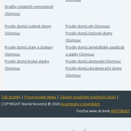
Dražby ostatních nemovitostí
Olomouc
Prodej domů rodinné domy
Prodej domů vily Olomouc
Olomouc
Prodej domů činžovní domy
Olomouc
Prodej domů chaty a chalupy
Prodej domů zemědělské usedlosti
Olomouc
a statky Olomouc
Prodej domů hrubé stavby
Prodej domů ubytování Olomouc
Olomouc
Prodej domů vícegenerační domy
Olomouc
Tisk stránky
|
Provozovatel webu
|
Zásady používání osobních údajů
|
COPYRIGHT Marek Novotný @ 2026
Apartmány v Jeseníkách
Tvorba www stránek
WINTERNET