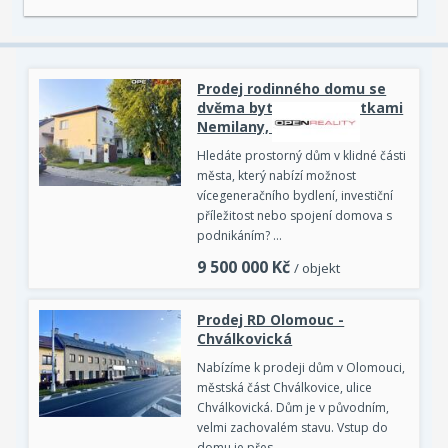
Prodej rodinného domu se
dvěma bytovými jednotkami
Nemilany, Olomouc
Hledáte prostorný dům v klidné části
města, který nabízí možnost
vícegeneračního bydlení, investiční
příležitost nebo spojení domova s
podnikáním? …
9 500 000
Kč
/ objekt
Prodej RD Olomouc -
Chválkovická
Nabízíme k prodeji dům v Olomouci,
městská část Chválkovice, ulice
Chválkovická. Dům je v původním,
velmi zachovalém stavu. Vstup do
domu je přes…