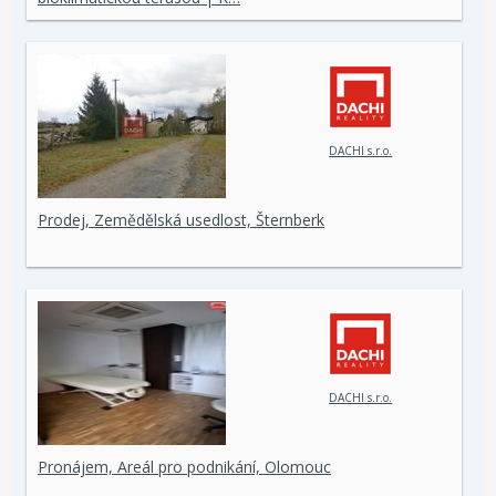
DACHI s.r.o.
Prodej, Zemědělská usedlost, Šternberk
DACHI s.r.o.
Pronájem, Areál pro podnikání, Olomouc