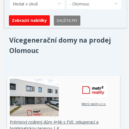
hledat v okolí
- Olomouc
DALŠÍ FILTRY
Vícegenerační domy na prodej
Olomouc
Metr2 reality s.r.o.
Prémiový rodinný dům 4+kk s FVE, rekuperací a
bioklimatickou terasou | K…