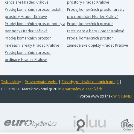
kanceláře Hradec Králové
prostory Hradec Králové
Prodej komerčních prostor ostatní
Prodej komerčních prostor areály
prostory Hradec Králové
pro podnikání Hradec Králové
Prodej komerčních prostor hotely a
Prodej komerčních prostor
penziony Hradec Králové
restaurace a bary Hradec Králové
Prodej komerčních prostor
Prodej komerčních prostor
rekreační areály Hradec Králové
zemědělské objekty Hradec Králové
Prodej komerčních prostor
ordinace Hradec Králové
Tisk stránky
|
Provozovatel webu
|
Zásady používání osobních údajů
|
COPYRIGHT Marek Novotný @ 2026
Apartmány v Jeseníkách
Tvorba www stránek
WINTERNET