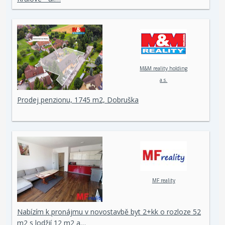
M&M reality holding
a.s.
Prodej penzionu, 1745 m2, Dobruška
MF reality
Nabízím k pronájmu v novostavbě byt 2+kk o rozloze 52
m2 s lodžií 12 m2 a…