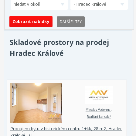
hledat v okolí
- Hradec Králové
DALŠÍ FILTRY
Skladové prostory na prodej
Hradec Králové
Miroslav Vodehnal,
Realitní kancelář
Pronájem bytu v historickém centru 1+kk, 28 m2, Hradec
Králové - ul.…