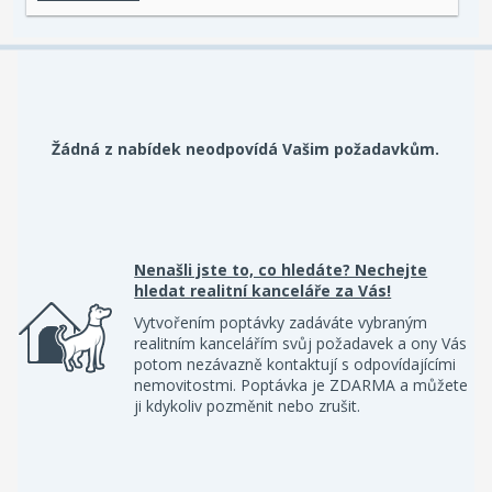
Žádná z nabídek neodpovídá Vašim požadavkům.
Nenašli jste to, co hledáte? Nechejte
hledat realitní kanceláře za Vás!
Vytvořením poptávky zadáváte vybraným
realitním kancelářím svůj požadavek a ony Vás
potom nezávazně kontaktují s odpovídajícími
nemovitostmi. Poptávka je ZDARMA a můžete
ji kdykoliv pozměnit nebo zrušit.