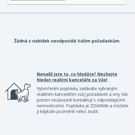
Žádná z nabídek neodpovídá Vašim požadavkům.
Nenašli jste to, co hledáte? Nechejte
hledat realitní kanceláře za Vás!
Vytvořením poptávky zadáváte vybraným
realitním kancelářím svůj požadavek a ony Vás
potom nezávazně kontaktují s odpovídajícími
nemovitostmi. Poptávka je ZDARMA a můžete
ji kdykoliv pozměnit nebo zrušit.