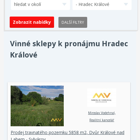
hledat v okolí
- Hradec Králové
DALŠÍ FILTRY
Vinné sklepy k pronájmu Hradec
Králové
Miroslav Vodehnal,
Realitní kancelář
Prodej travnatého pozemku 5858 m2, Dvůr Králové nad
Labem - Sylvárov.