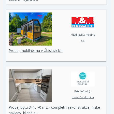
M&M reality holding
a.s.
Prodej mobilheimu v Úbislavicích
Petr Čeřovský -
investiční skupina
Prodej bytu 3+1, 70 m2 - kompletní rekonstrukce, nízké
náklady, klidná a…