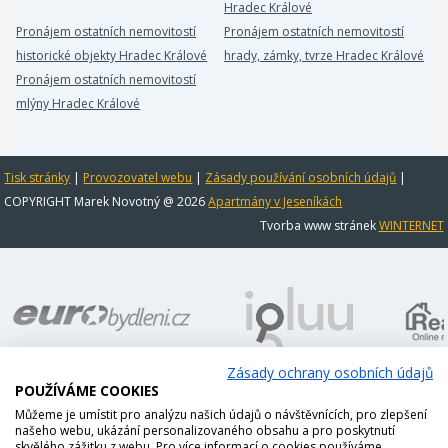
Hradec Králové
Pronájem ostatních nemovitostí
Pronájem ostatních nemovitostí
historické objekty Hradec Králové
hrady, zámky, tvrze Hradec Králové
Pronájem ostatních nemovitostí
mlýny Hradec Králové
Tisk stránky
|
Provozovatel webu
|
Zásady používání osobních údajů
|
COPYRIGHT Marek Novotný @ 2026
Apartmány v Jeseníkách
Tvorba www stránek
WINTERNET
Zásady ochrany osobních údajů
POUŽÍVÁME COOKIES
Můžeme je umístit pro analýzu našich údajů o návštěvnících, pro zlepšení
našeho webu, ukázání personalizovaného obsahu a pro poskytnutí
skvělého zážitku z webu. Pro více informací o cookies používáme