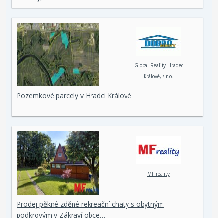
Global Reality Hradec
Králové, s.r.o.
Pozemkové parcely v Hradci Králové
MF reality
Prodej pěkné zděné rekreační chaty s obytným
podkrovým v Zákraví obce…