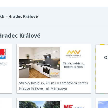
kk
Hradec Králové
>
Hradec Králové
O
olding
Miroslav Vodehnal,
Realitní kancelář
Stylový byt 2+kk, 61 m2 v samotném centru
Hradce Králové - ul. Mánesova.