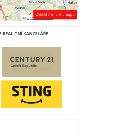
Zvětšit / zmenšit mapu
©
OpenStreetMap
contributors.
P REALITNÍ KANCELÁŘE