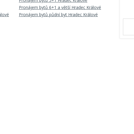
Pronájem bytů 5+1 Hradec Králové
Pronájem bytů 6+1 a větší Hradec Králové
álové
Pronájem bytů půdní byt Hradec Králové