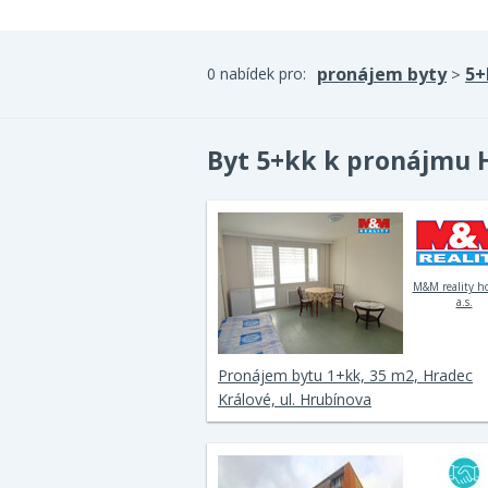
pronájem byty
5+
0 nabídek pro:
>
Byt 5+kk k pronájmu 
M&M reality h
a.s.
Pronájem bytu 1+kk, 35 m2, Hradec
Králové, ul. Hrubínova