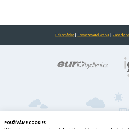
Tisk stránky
|
Provozovatel webu
|
Zásady po
POUŽÍVÁME COOKIES