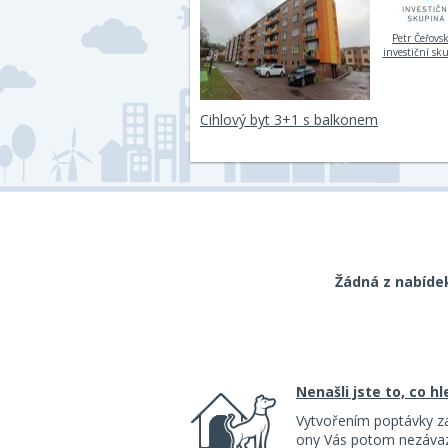
Petr Čeřovsk
investiční sk
Cihlový byt 3+1 s balkonem
Žádná z nabíde
Nenašli jste to, co h
Vytvořením poptávky z
ony Vás potom nezávazn