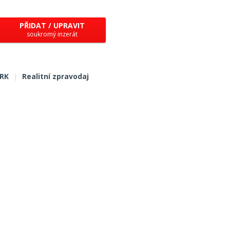
PŘIDAT / UPRAVIT
soukromý inzerát
 RK
|
Realitní zpravodaj