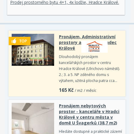
Prodej prostorného bytu 4+1, 4x lodžie, Hradce Králové.
Pronájem, Administrativní
prostory a objekty, Hradec
Králové
Dlouhodobý pronájem
kancelářských prostor v centru
Hradce Králové (Ulrichovo náměstí).
2.; 3. a 5. NP zděného domu s
výtahem, užitná plocha patra cca…
165
Kč
/ m2 / měsíc
Pronájem nebytových
prostor - kanceláře v Hradci
Králové v centru města v
domě U Švagerků (38,7 m2)
Hledáte dostupné a praktické zázemí