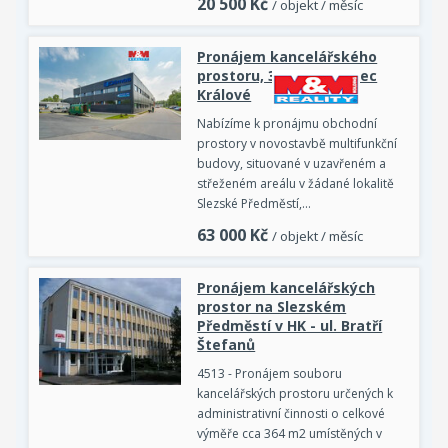
20 500
Kč
/ objekt / měsíc
Pronájem kancelářského
prostoru, 365 m2, Hradec
Králové
Nabízíme k pronájmu obchodní
prostory v novostavbě multifunkční
budovy, situované v uzavřeném a
střeženém areálu v žádané lokalitě
Slezské Předměstí,…
63 000
Kč
/ objekt / měsíc
Pronájem kancelářských
prostor na Slezském
Předměstí v HK - ul. Bratří
Štefanů
4513 - Pronájem souboru
kancelářských prostoru určených k
administrativní činnosti o celkové
výměře cca 364 m2 umístěných v