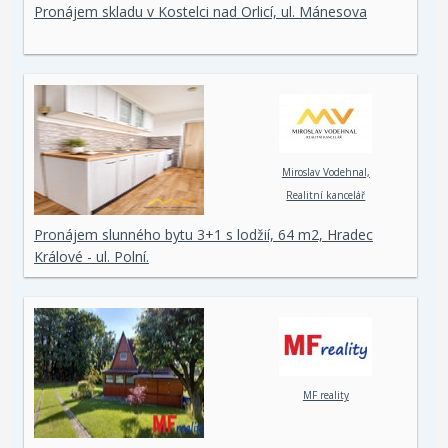
Pronájem skladu v Kostelci nad Orlicí, ul. Mánesova
Miroslav Vodehnal,
Realitní kancelář
Pronájem slunného bytu 3+1 s lodžií, 64 m2, Hradec
Králové - ul. Polní.
MF reality