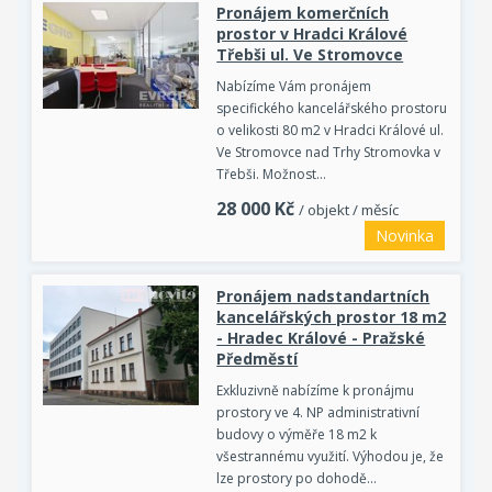
Pronájem komerčních
prostor v Hradci Králové
Třebši ul. Ve Stromovce
Nabízíme Vám pronájem
specifického kancelářského prostoru
o velikosti 80 m2 v Hradci Králové ul.
Ve Stromovce nad Trhy Stromovka v
Třebši. Možnost…
28 000
Kč
/ objekt / měsíc
Novinka
Pronájem nadstandartních
kancelářských prostor 18 m2
- Hradec Králové - Pražské
Předměstí
Exkluzivně nabízíme k pronájmu
prostory ve 4. NP administrativní
budovy o výměře 18 m2 k
všestrannému využití. Výhodou je, že
lze prostory po dohodě…