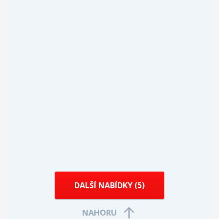
DALŠÍ NABÍDKY (
5
)
NAHORU