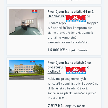
Pronájem kanceláří, 64 m2,
Hradec Králové, ul. Luční
Hledáte reprezentativní prostory pro
své podnikání bez kompromisů?
Máme pro vás řešení. Nabízíme k
pronájmu kompletně
zrekonstruované kancelářské…
16 000
Kč
/ objekt / měsíc
Pronájem kancelářského
prostoru, 38 m2, Hradec
Králové
Nabízíme pronájem volných
kanceláří v administrativní budově na
ul. Brněnská v Hradci Králové.
Kancelář na plánku označená jako č.
217 a 218 se…
7 917
Kč
/ objekt / měsíc