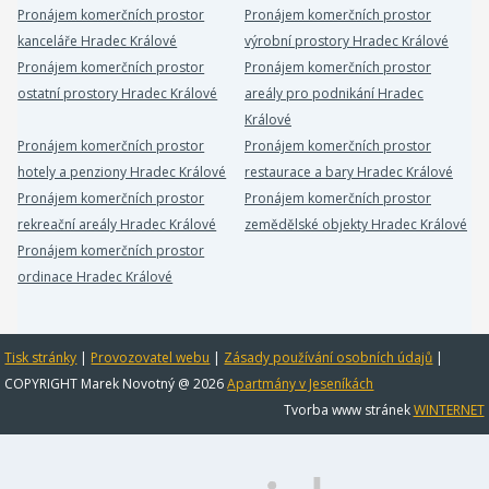
Pronájem komerčních prostor
Pronájem komerčních prostor
kanceláře Hradec Králové
výrobní prostory Hradec Králové
Pronájem komerčních prostor
Pronájem komerčních prostor
ostatní prostory Hradec Králové
areály pro podnikání Hradec
Králové
Pronájem komerčních prostor
Pronájem komerčních prostor
hotely a penziony Hradec Králové
restaurace a bary Hradec Králové
Pronájem komerčních prostor
Pronájem komerčních prostor
rekreační areály Hradec Králové
zemědělské objekty Hradec Králové
Pronájem komerčních prostor
ordinace Hradec Králové
Tisk stránky
|
Provozovatel webu
|
Zásady používání osobních údajů
|
COPYRIGHT Marek Novotný @ 2026
Apartmány v Jeseníkách
Tvorba www stránek
WINTERNET