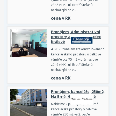
zóně v HK - ul. Bratří Štefanů
nacházející se v…
cena v RK
Pronájem, Administrativní
prostory a objekty, Hradec
Králové
4396 - Pronájem zrekonstruovaného
kancelářského prostoru o celkové
výměře cca 75 m2 v průmyslové
zóně v HK - ul. Bratří Štefanů
nacházející se v…
cena v RK
Pronájem, kanceláře, 250m2,
Na Brně, Hradec Králové
Nabízíme k pronájmu prostorné
kancelářské prostory o celkové
výměře 250 m2 ve 2. patře