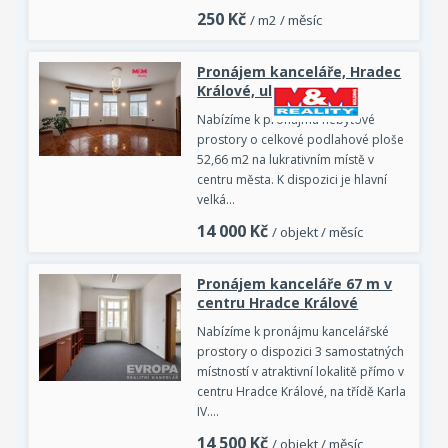
250
Kč
/ m2 / měsíc
Pronájem kanceláře, Hradec
Králové, ul. Šafaříkova
Nabízíme k pronájmu nebytové
prostory o celkové podlahové ploše
52,66 m2 na lukrativním místě v
centru města. K dispozici je hlavní
velká…
14 000
Kč
/ objekt / měsíc
Pronájem kanceláře 67 m v
centru Hradce Králové
Nabízíme k pronájmu kancelářské
prostory o dispozici 3 samostatných
místností v atraktivní lokalitě přímo v
centru Hradce Králové, na třídě Karla
IV.…
14 500
Kč
/ objekt / měsíc