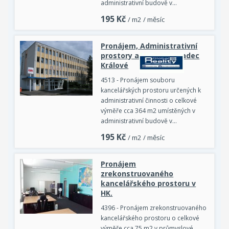
administrativní budově v…
195
Kč
/ m2 / měsíc
Pronájem, Administrativní
prostory a objekty, Hradec
Králové
4513 - Pronájem souboru
kancelářských prostoru určených k
administrativní činnosti o celkové
výměře cca 364 m2 umístěných v
administrativní budově v…
195
Kč
/ m2 / měsíc
Pronájem
zrekonstruovaného
kancelářského prostoru v
HK.
4396 - Pronájem zrekonstruovaného
kancelářského prostoru o celkové
výměře cca 75 m2 v průmyslové