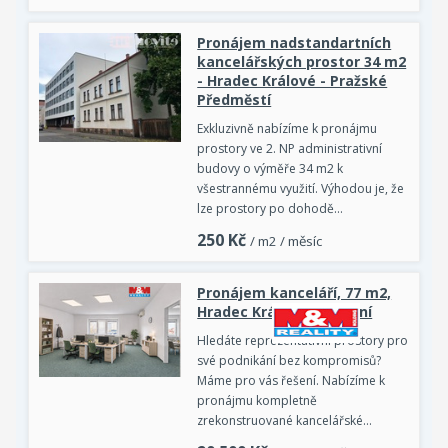
Pronájem nadstandartních
kancelářských prostor 34 m2
- Hradec Králové - Pražské
Předměstí
Exkluzivně nabízíme k pronájmu
prostory ve 2. NP administrativní
budovy o výměře 34 m2 k
všestrannému využití. Výhodou je, že
lze prostory po dohodě…
250
Kč
/ m2 / měsíc
Pronájem kanceláří, 77 m2,
Hradec Králové, ul. Luční
Hledáte reprezentativní prostory pro
své podnikání bez kompromisů?
Máme pro vás řešení. Nabízíme k
pronájmu kompletně
zrekonstruované kancelářské…