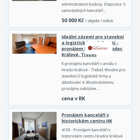
administrativní budovy. Dispozice: 5
samostatných kanceláří…
50 000
Kč
/ objekt / měsíc
Ideální zázemí pro stavební
a logistické společnosti -
pronájem kanceláří Hradec
Králové, Třebeš
K pronájmu kanceláří v areálu v
Hradci Králové - Třebeš Vhodné pro
stavební či logistické firmy a
skladování. K dlouhodobému
pronájmu nabízíme…
cena v RK
Pronájem kanceláří v
historickém centru HK
4193 - Pronájem kanceláří v
historickém centru Hradce Králové