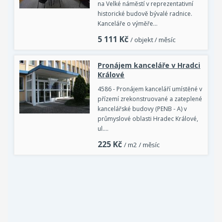
na Velké náměstí v reprezentativní
historické budově bývalé radnice.
Kanceláře o výměře…
5 111
Kč
/ objekt / měsíc
Pronájem kanceláře v Hradci
Králové
4586 - Pronájem kanceláří umístěné v
přízemí zrekonstruované a zateplené
kancelářské budovy (PENB - A) v
průmyslové oblasti Hradec Králové,
ul.…
225
Kč
/ m2 / měsíc