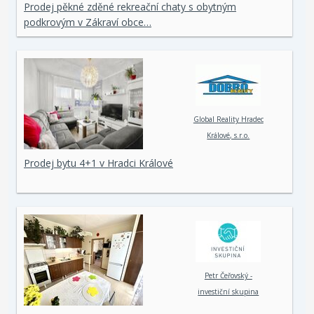
Prodej pěkné zděné rekreační chaty s obytným
podkrovým v Zákraví obce…
Global Reality Hradec
Králové, s.r.o.
Prodej bytu 4+1 v Hradci Králové
Petr Čeřovský -
investiční skupina