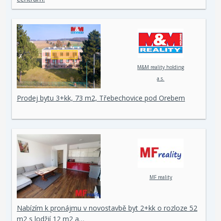
M&M reality holding
a.s.
Prodej bytu 3+kk, 73 m2, Třebechovice pod Orebem
MF reality
Nabízím k pronájmu v novostavbě byt 2+kk o rozloze 52
m2 s lodžií 12 m2 a…