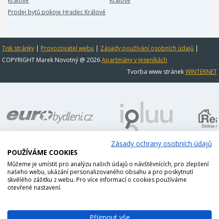
Králové
Králové
Prodej bytů pokoje Hradec Králové
Tisk stránky
|
Provozovatel webu
|
Zásady používání osobních údajů
|
COPYRIGHT Marek Novotný @ 2026
Apartmány v Jeseníkách
Tvorba www stránek
WINTERNET
Zásady ochrany osobních údajů
POUŽÍVÁME COOKIES
Můžeme je umístit pro analýzu našich údajů o návštěvnících, pro zlepšení
našeho webu, ukázání personalizovaného obsahu a pro poskytnutí
skvělého zážitku z webu. Pro více informací o cookies používáme
otevřené nastavení.
Přijmout vše