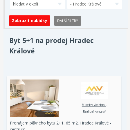
hledat v okolí
- Hradec Králové
DALŠÍ FILTRY
Byt 5+1 na prodej Hradec
Králové
Miroslav Vodehnal,
Realitní kancelář
Pronájem pěkného bytu 2+1, 65 m2, Hradec Králové -
centrum.