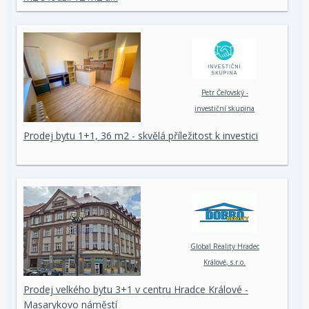
Petr Čeřovský -
investiční skupina
Prodej bytu 1+1, 36 m2 - skvělá příležitost k investici
Global Reality Hradec
Králové, s.r.o.
Prodej velkého bytu 3+1 v centru Hradce Králové -
Masarykovo náměstí