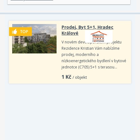
Prodej, Byt 5+1, Hradec
Králové
V novém developerském projektu
Rezidence Kristian Vám nabízíme
prodej, moderního a
nízkoenergetického bydlení v bytové
jednotce (C705) 5+1 s terasou…
1
Kč
/ objekt