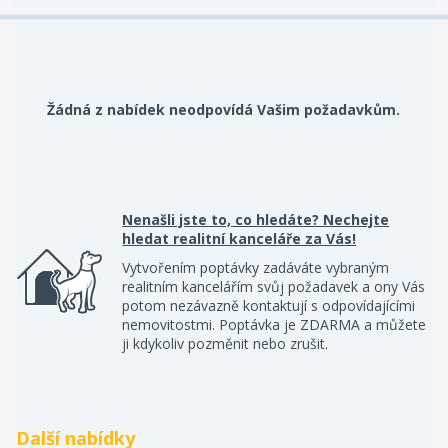
Žádná z nabídek neodpovídá Vašim požadavkům.
Nenašli jste to, co hledáte? Nechejte
hledat realitní kanceláře za Vás!
Vytvořením poptávky zadáváte vybraným
realitním kancelářím svůj požadavek a ony Vás
potom nezávazně kontaktují s odpovídajícími
nemovitostmi. Poptávka je ZDARMA a můžete
ji kdykoliv pozměnit nebo zrušit.
Další nabídky