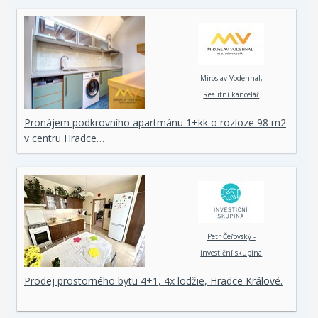
Miroslav Vodehnal,
Realitní kancelář
Pronájem podkrovního apartmánu 1+kk o rozloze 98 m2
v centru Hradce…
Petr Čeřovský -
investiční skupina
Prodej prostorného bytu 4+1, 4x lodžie, Hradce Králové.