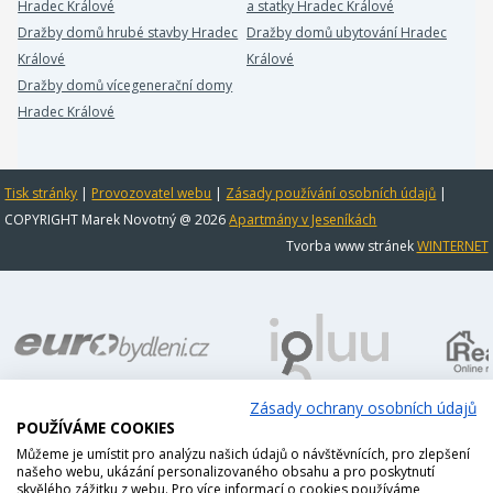
Hradec Králové
a statky Hradec Králové
Dražby domů hrubé stavby Hradec
Dražby domů ubytování Hradec
Králové
Králové
Dražby domů vícegenerační domy
Hradec Králové
Tisk stránky
|
Provozovatel webu
|
Zásady používání osobních údajů
|
COPYRIGHT Marek Novotný @ 2026
Apartmány v Jeseníkách
Tvorba www stránek
WINTERNET
Zásady ochrany osobních údajů
POUŽÍVÁME COOKIES
Můžeme je umístit pro analýzu našich údajů o návštěvnících, pro zlepšení
našeho webu, ukázání personalizovaného obsahu a pro poskytnutí
skvělého zážitku z webu. Pro více informací o cookies používáme