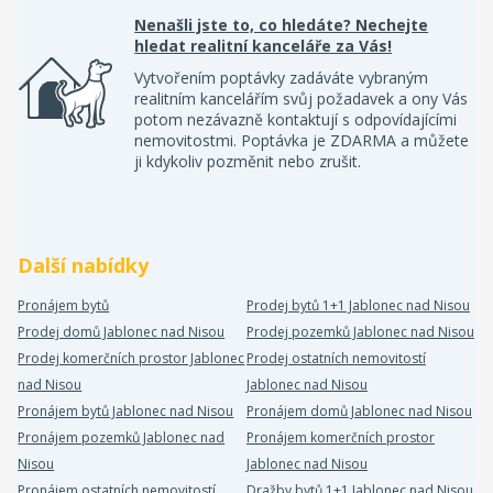
Nenašli jste to, co hledáte? Nechejte
hledat realitní kanceláře za Vás!
Vytvořením poptávky zadáváte vybraným
realitním kancelářím svůj požadavek a ony Vás
potom nezávazně kontaktují s odpovídajícími
nemovitostmi. Poptávka je ZDARMA a můžete
ji kdykoliv pozměnit nebo zrušit.
Další nabídky
Pronájem bytů
Prodej bytů 1+1 Jablonec nad Nisou
Prodej domů Jablonec nad Nisou
Prodej pozemků Jablonec nad Nisou
Prodej komerčních prostor Jablonec
Prodej ostatních nemovitostí
nad Nisou
Jablonec nad Nisou
Pronájem bytů Jablonec nad Nisou
Pronájem domů Jablonec nad Nisou
Pronájem pozemků Jablonec nad
Pronájem komerčních prostor
Nisou
Jablonec nad Nisou
Pronájem ostatních nemovitostí
Dražby bytů 1+1 Jablonec nad Nisou