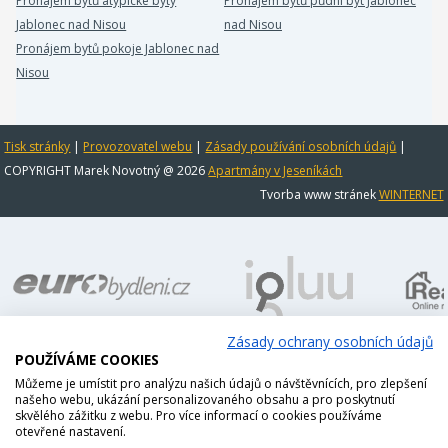
Pronájem bytů atypické byty
Pronájem bytů půdní byt Jablonec
Jablonec nad Nisou
nad Nisou
Pronájem bytů pokoje Jablonec nad
Nisou
Tisk stránky
|
Provozovatel webu
|
Zásady používání osobních údajů
|
COPYRIGHT Marek Novotný @ 2026
Apartmány v Jeseníkách
Tvorba www stránek
WINTERNET
Zásady ochrany osobních údajů
POUŽÍVÁME COOKIES
Můžeme je umístit pro analýzu našich údajů o návštěvnících, pro zlepšení
našeho webu, ukázání personalizovaného obsahu a pro poskytnutí
skvělého zážitku z webu. Pro více informací o cookies používáme
otevřené nastavení.