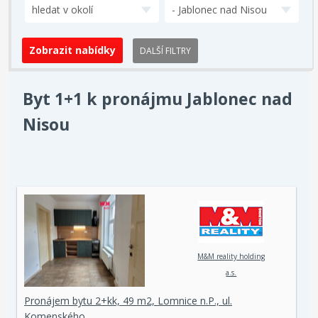
hledat v okolí
- Jablonec nad Nisou
DALŠÍ FILTRY
Byt 1+1 k pronájmu Jablonec nad
Nisou
M&M reality holding
a.s.
Pronájem bytu 2+kk, 49 m2, Lomnice n.P., ul.
Komenského