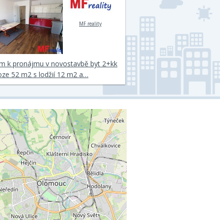
MF reality
ím k pronájmu v novostavbě byt 2+kk
oze 52 m2 s lodžií 12 m2 a…