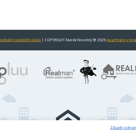
užívání osobních údajů
| COPYRIGHT Marek Novotný @ 2026
Apartmány v Jes
Zásady ochran