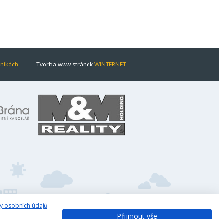
eníkách
Tvorba www stránek
WINTERNET
y osobních údajů
Přijmout vše