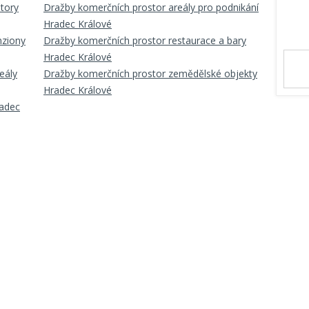
tory
Dražby komerčních prostor areály pro podnikání
Hradec Králové
nziony
Dražby komerčních prostor restaurace a bary
Hradec Králové
eály
Dražby komerčních prostor zemědělské objekty
Hradec Králové
radec