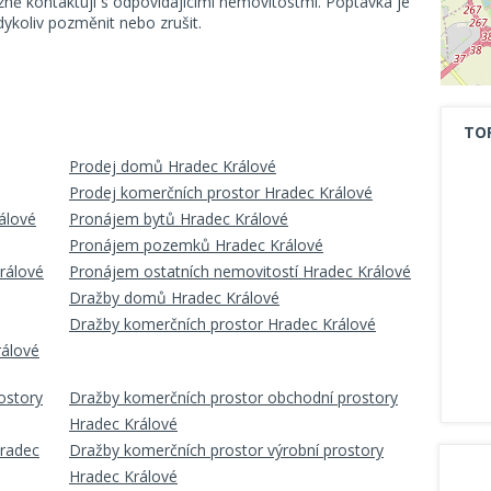
ě kontaktují s odpovídajícími nemovitostmi. Poptávka je
koliv pozměnit nebo zrušit.
TO
Prodej domů Hradec Králové
Prodej komerčních prostor Hradec Králové
álové
Pronájem bytů Hradec Králové
Pronájem pozemků Hradec Králové
rálové
Pronájem ostatních nemovitostí Hradec Králové
Dražby domů Hradec Králové
Dražby komerčních prostor Hradec Králové
rálové
ostory
Dražby komerčních prostor obchodní prostory
Hradec Králové
Hradec
Dražby komerčních prostor výrobní prostory
Hradec Králové