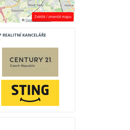
Zvětšit / zmenšit mapu
©
OpenStreetMap
contributors.
P REALITNÍ KANCELÁŘE