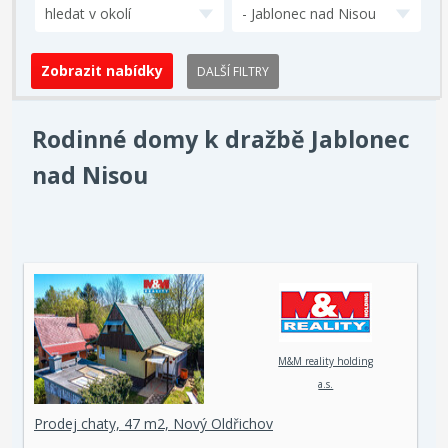
hledat v okolí
- Jablonec nad Nisou
DALŠÍ FILTRY
Rodinné domy k dražbě Jablonec
nad Nisou
M&M reality holding
a.s.
Prodej chaty, 47 m2, Nový Oldřichov