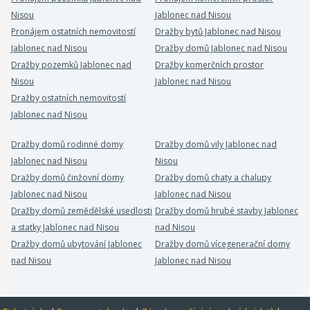
Nisou
Jablonec nad Nisou
Pronájem ostatních nemovitostí
Dražby bytů Jablonec nad Nisou
Jablonec nad Nisou
Dražby domů Jablonec nad Nisou
Dražby pozemků Jablonec nad
Dražby komerčních prostor
Nisou
Jablonec nad Nisou
Dražby ostatních nemovitostí
Jablonec nad Nisou
Dražby domů rodinné domy
Dražby domů vily Jablonec nad
Jablonec nad Nisou
Nisou
Dražby domů činžovní domy
Dražby domů chaty a chalupy
Jablonec nad Nisou
Jablonec nad Nisou
Dražby domů zemědělské usedlosti
Dražby domů hrubé stavby Jablonec
a statky Jablonec nad Nisou
nad Nisou
Dražby domů ubytování Jablonec
Dražby domů vícegenerační domy
nad Nisou
Jablonec nad Nisou