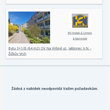
RK Hrabák & Cerman
& Nachtnebl
Bytu 3+1/B (64 m2) OV Na Výšině ul., Jablonec n.N. -
Žižkův Vrch
Žádná z nabídek neodpovídá Vašim požadavkům.