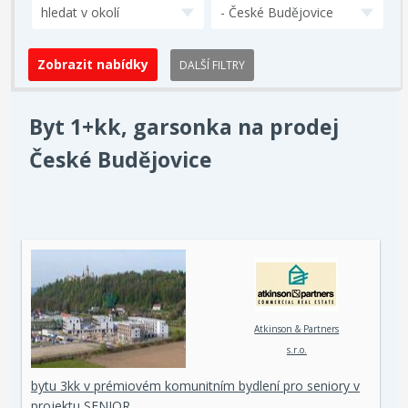
hledat v okolí
- České Budějovice
DALŠÍ FILTRY
Byt 1+kk, garsonka na prodej
České Budějovice
Atkinson & Partners
s.r.o.
bytu 3kk v prémiovém komunitním bydlení pro seniory v
projektu SENIOR…