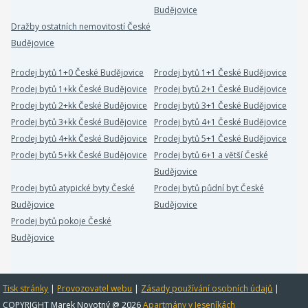
Budějovice
Dražby ostatních nemovitostí České
Budějovice
Prodej bytů 1+0 České Budějovice
Prodej bytů 1+1 České Budějovice
Prodej bytů 1+kk České Budějovice
Prodej bytů 2+1 České Budějovice
Prodej bytů 2+kk České Budějovice
Prodej bytů 3+1 České Budějovice
Prodej bytů 3+kk České Budějovice
Prodej bytů 4+1 České Budějovice
Prodej bytů 4+kk České Budějovice
Prodej bytů 5+1 České Budějovice
Prodej bytů 5+kk České Budějovice
Prodej bytů 6+1 a větší České
Budějovice
Prodej bytů atypické byty České
Prodej bytů půdní byt České
Budějovice
Budějovice
Prodej bytů pokoje České
Budějovice
Tisk stránky
|
Provozovatel webu
|
Zásady používání osobních údajů
|
COPYRIGHT Marek Novotný @ 2026
Apartmány v Jeseníkách