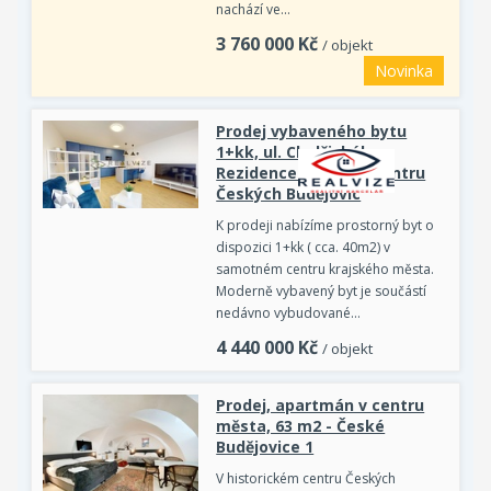
nachází ve…
3 760 000
Kč
/ objekt
Novinka
Prodej vybaveného bytu
1+kk, ul. Chelčického -
Rezidence Knapp, v centru
Českých Budějovic
K prodeji nabízíme prostorný byt o
dispozici 1+kk ( cca. 40m2) v
samotném centru krajského města.
Moderně vybavený byt je součástí
nedávno vybudované…
4 440 000
Kč
/ objekt
Prodej, apartmán v centru
města, 63 m2 - České
Budějovice 1
V historickém centru Českých