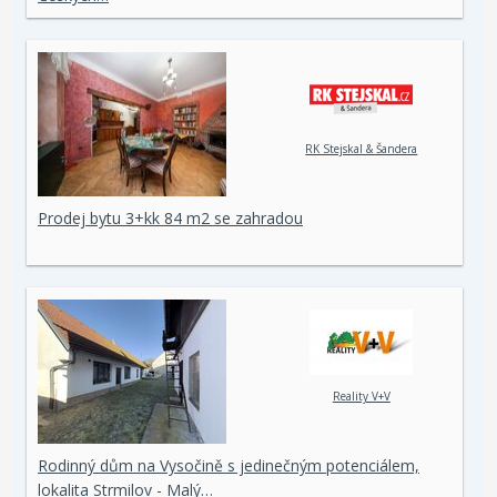
RK Stejskal & Šandera
Prodej bytu 3+kk 84 m2 se zahradou
Reality V+V
Rodinný dům na Vysočině s jedinečným potenciálem,
lokalita Strmilov - Malý…