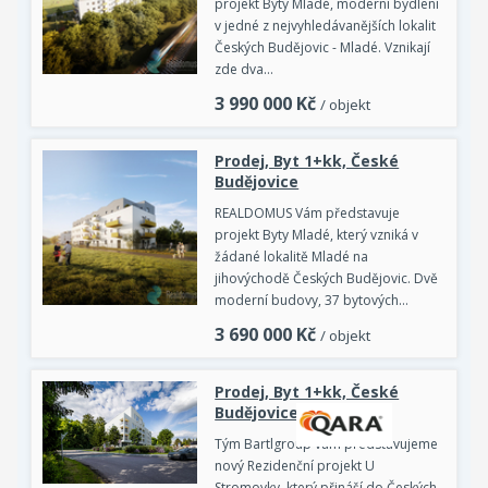
projekt Byty Mladé, moderní bydlení
v jedné z nejvyhledávanějších lokalit
Českých Budějovic - Mladé. Vznikají
zde dva…
3 990 000
Kč
/ objekt
Prodej, Byt 1+kk, České
Budějovice
REALDOMUS Vám představuje
projekt Byty Mladé, který vzniká v
žádané lokalitě Mladé na
jihovýchodě Českých Budějovic. Dvě
moderní budovy, 37 bytových…
3 690 000
Kč
/ objekt
Prodej, Byt 1+kk, České
Budějovice
Tým Bartlgroup vám představujeme
nový Rezidenční projekt U
Stromovky, který přináší do Českých