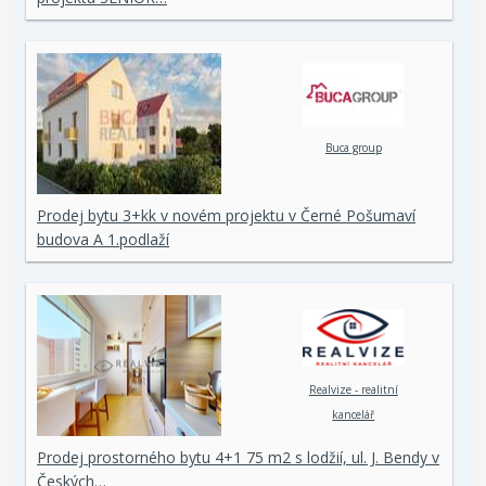
Buca group
Prodej bytu 3+kk v novém projektu v Černé Pošumaví
budova A 1.podlaží
Realvize - realitní
kancelář
Prodej prostorného bytu 4+1 75 m2 s lodžií, ul. J. Bendy v
Českých…