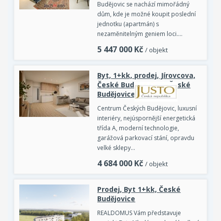
Budějovic se nachází mimořádný
dům, kde je možné koupit poslední
jednotku (apartmán) s
nezaměnitelným geniem loci.…
5 447 000
Kč
/ objekt
Byt, 1+kk, prodej, Jírovcova,
České Budějovice 3, České
Budějovice
Centrum Českých Budějovic, luxusní
interiéry, nejúspornější energetická
třída A, moderní technologie,
garážová parkovací stání, opravdu
velké sklepy…
4 684 000
Kč
/ objekt
Prodej, Byt 1+kk, České
Budějovice
REALDOMUS Vám představuje