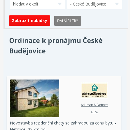
hledat v okolí
- České Budějovice
DALŠÍ FILTRY
Ordinace k pronájmu České
Budějovice
Atkinson & Partners
s.r.o.
Novostavba rezidenční chaty se zahradou za cenu bytu -
Netolice, 22 km od…