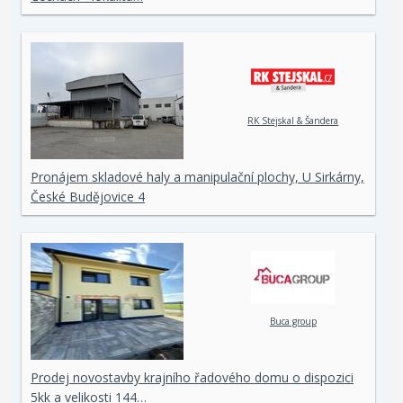
RK Stejskal & Šandera
Pronájem skladové haly a manipulační plochy, U Sirkárny,
České Budějovice 4
Buca group
Prodej novostavby krajního řadového domu o dispozici
5kk a velikosti 144…