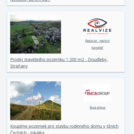
Realvize - realitní
kancelář
Prodej stavebního pozemku 1 200 m2 - Doudleby,
Straňany
Buca group
Koupíme pozemek pro stavbu rodinného domu v Jižních
Čechách - lokalita…