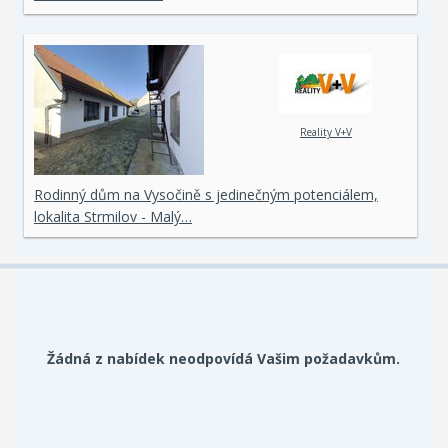
Reality V+V
Rodinný dům na Vysočině s jedinečným potenciálem,
lokalita Strmilov - Malý…
Žádná z nabídek neodpovídá Vašim požadavkům.