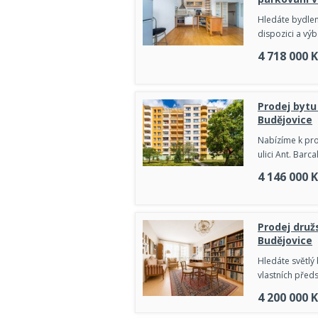
Hledáte bydlení
dispozici a vý
4 718 000
K
Prodej bytu 
Budějovice
Nabízíme k prod
ulici Ant. Bar
4 146 000
K
Prodej druž
Budějovice
Hledáte světlý
vlastních před
4 200 000
K