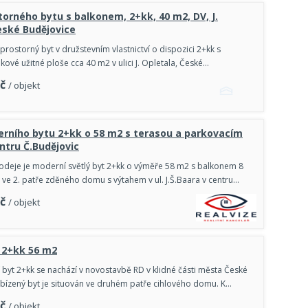
torného bytu s balkonem, 2+kk, 40 m2, DV, J.
eské Budějovice
rostorný byt v družstevním vlastnictví o dispozici 2+kk s
ové užitné ploše cca 40 m2 v ulici J. Opletala, České…
č
/ objekt
rního bytu 2+kk o 58 m2 s terasou a parkovacím
ntru Č.Budějovic
deje je moderní světlý byt 2+kk o výměře 58 m2 s balkonem 8
 ve 2. patře zděného domu s výtahem v ul. J.Š.Baara v centru…
č
/ objekt
 2+kk 56 m2
byt 2+kk se nachází v novostavbě RD v klidné části města České
bízený byt je situován ve druhém patře cihlového domu. K…
č
/ objekt