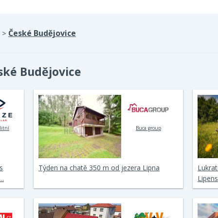
České Budějovice
>
ské Budějovice
litní
Buca group
s
Týden na chatě 350 m od jezera Lipna
Lukra
u…
Lipens