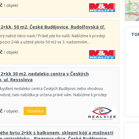
č
/ objekt
 2+kk, 50 m2, České Budějovice, Rudolfovská tř.
TO
erý nabízí něco navíc? Právě jste ho našli. Nabízíme k prodeji
ispozici 2+kk a užitné ploše 50 m2 ve 3. nadzemním…
č
/ objekt
 2+kk 30 m2, nedaleko centra v Českých
, ul. Ressslova
 bydlení nedaleko centra Českých Budějovic nebo vhodnou
ovitost, tato nabídka je určena právě vám. Nabízíme k prodeji
č
Novinka
/ objekt
lého bytu 2+kk s balkonem, sklepní kójí a možností
e vnitrobloku - Riegrova ulice, České Budějovice