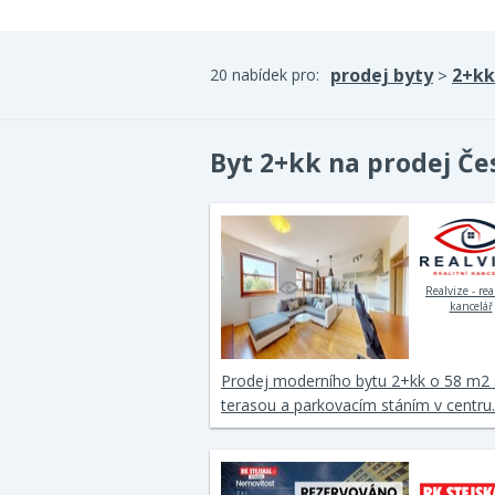
prodej byty
2+kk
20 nabídek pro:
>
Byt 2+kk na prodej Če
Realvize - rea
kancelář
Prodej moderního bytu 2+kk o 58 m2 
terasou a parkovacím stáním v centr