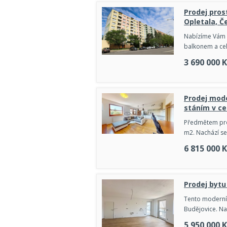
Prodej pros
Opletala, Č
Nabízíme Vám p
balkonem a celk
3 690 000
K
Prodej mode
stáním v ce
Předmětem pro
m2. Nachází se
6 815 000
K
Prodej bytu
Tento moderní 
Budějovice. Na
5 950 000
K