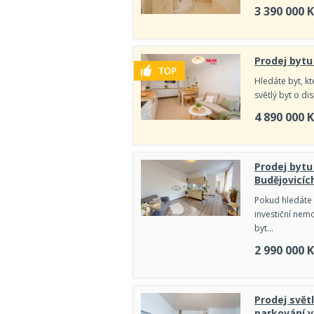
3 390 000
K
Prodej bytu
Hledáte byt, kt
světlý byt o d
4 890 000
K
Prodej bytu
Budějovicích
Pokud hledáte
investiční nem
byt…
2 990 000
K
Prodej svět
parkování v