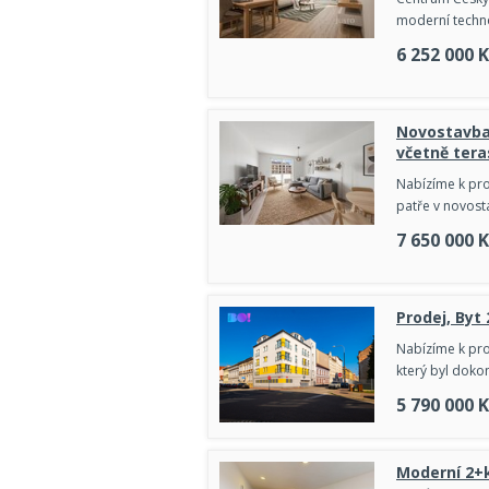
moderní techno
6 252 000
K
Novostavba 
včetně tera
Nabízíme k pro
patře v novost
7 650 000
K
Prodej, Byt
Nabízíme k pro
který byl doko
5 790 000
K
Moderní 2+k