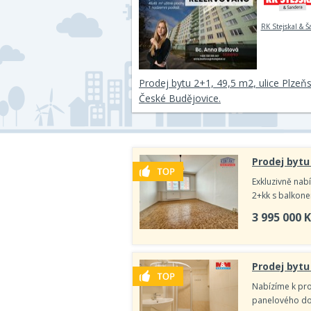
RK Stejskal & Š
Prodej bytu 2+1, 49,5 m2, ulice Plzeň
České Budějovice.
Prodej bytu
Exkluzivně nab
2+kk s balkonem
3 995 000
K
Prodej bytu
Nabízíme k prod
panelového dom