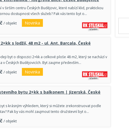
 v širším centru Českých Budějovic, které nabízí klid, praktickou
bornou dostupnost všech služeb? Pak vás tento byt o…
č
Novinka
/ objekt
2+kk s lodžií, 48 m2 - ul. Ant. Barcala, České
eji byt o dispozici 2+kk a celkové ploše 48 m2, který se nachází v
cala v Českých Budějovicích. Byt zaujme především…
č
Novinka
/ objekt
stevního bytu 2+kk s balkonem | Jizerská, České
 byt s krásným výhledem, který si můžete zrekonstruovat podle
stav? Pak by vás mohl zaujmout tento družstevní byt o…
č
/ objekt