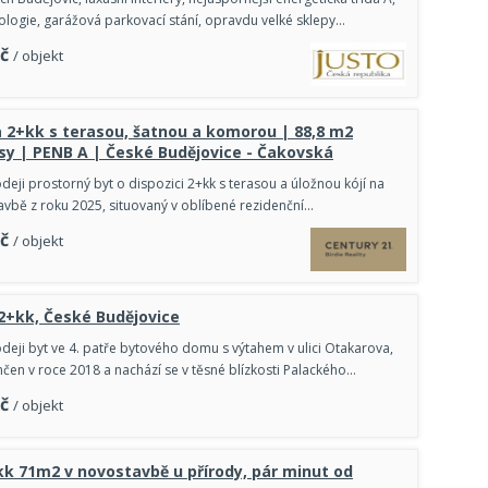
logie, garážová parkovací stání, opravdu velké sklepy…
č
/ objekt
2+kk s terasou, šatnou a komorou | 88,8 m2
sy | PENB A | České Budějovice - Čakovská
deji prostorný byt o dispozici 2+kk s terasou a úložnou kójí na
avbě z roku 2025, situovaný v oblíbené rezidenční…
č
/ objekt
 2+kk, České Budějovice
deji byt ve 4. patře bytového domu s výtahem v ulici Otakarova,
nčen v roce 2018 a nachází se v těsné blízkosti Palackého…
č
/ objekt
k 71m2 v novostavbě u přírody, pár minut od