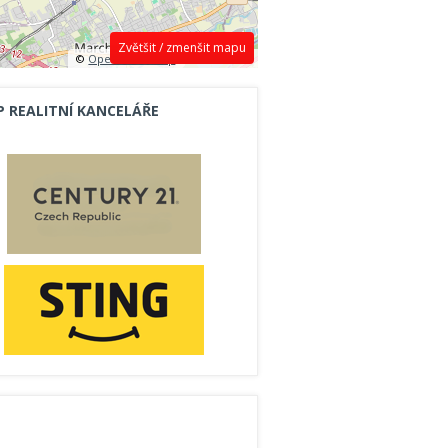
Zvětšit / zmenšit mapu
©
OpenStreetMap
contributors.
P REALITNÍ KANCELÁŘE