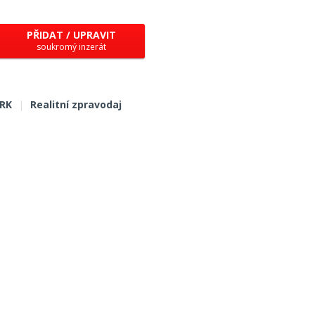
PŘIDAT / UPRAVIT
soukromý inzerát
 RK
|
Realitní zpravodaj