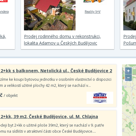
andera
Reality V+V
ská,
Prodej rodinného domu v rekonstrukci,
Prodej
lokalita Adamov u Českých Budějovic
Pošum
+
 2+kk s balkonem, Netolická ul., České Budějovice 2
−
ízíme ke koupi bytovou jednotku v osobním vlastnictví o dispozici
 a velikostí užitné plochy 42 m2, který se nachází v…
č
/ objekt
 2+kk, 39 m2, České Budějovice, ul. M. Chlajna
eji byt 2+kk o užitné ploše 39m2, který se nachází v 9. patře
u na sídlišti v atraktivní části obce České Budějovice.…