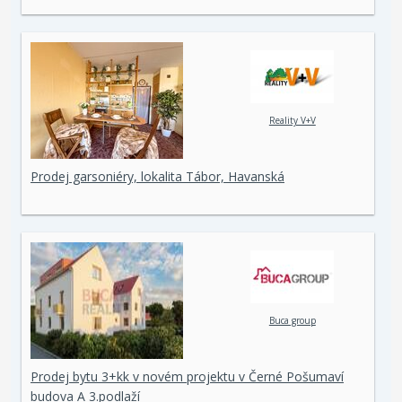
Reality V+V
Prodej garsoniéry, lokalita Tábor, Havanská
Buca group
Prodej bytu 3+kk v novém projektu v Černé Pošumaví
budova A 3.podlaží