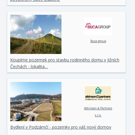
Buca group
Koupíme pozemek pro stavbu rodinného domu v Jižních
Čechách - lokalita…
Atkinson & Partners
s.r.o.
Bydlení v Podzámčí - pozemky pro váš nový domov