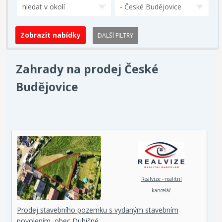
hledat v okolí
- České Budějovice
DALŠÍ FILTRY
Zahrady na prodej České
Budějovice
Realvize - realitní
kancelář
Prodej stavebního pozemku s vydaným stavebním
povolením, obec Dubičné