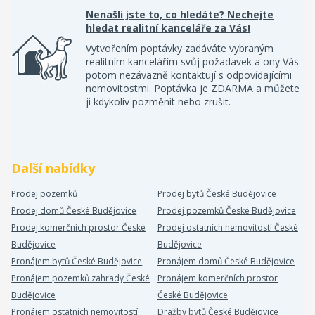
Nenašli jste to, co hledáte? Nechejte
hledat realitní kanceláře za Vás!
Vytvořením poptávky zadáváte vybraným
realitním kancelářím svůj požadavek a ony Vás
potom nezávazně kontaktují s odpovídajícími
nemovitostmi. Poptávka je ZDARMA a můžete
ji kdykoliv pozměnit nebo zrušit.
Další nabídky
Prodej pozemků
Prodej bytů České Budějovice
Prodej domů České Budějovice
Prodej pozemků České Budějovice
Prodej komerčních prostor České
Prodej ostatních nemovitostí České
Budějovice
Budějovice
Pronájem bytů České Budějovice
Pronájem domů České Budějovice
Pronájem pozemků zahrady České
Pronájem komerčních prostor
Budějovice
České Budějovice
Pronájem ostatních nemovitostí
Dražby bytů České Budějovice