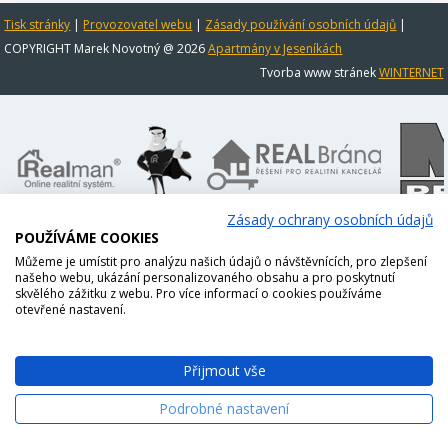
Tisk stránky
|
Provozovatel webu
|
Zásady používání osobních údajů
|
COPYRIGHT Marek Novotný @ 2026
Apartmány v Jeseníkách
Tvorba www stránek
WINTERNET
Zásady ochrany osobních údajů
POUŽÍVÁME COOKIES
Můžeme je umístit pro analýzu našich údajů o návštěvnících, pro zlepšení
našeho webu, ukázání personalizovaného obsahu a pro poskytnutí
skvělého zážitku z webu. Pro více informací o cookies používáme
otevřené nastavení.
Přijmout vše
Podrobné nastavení