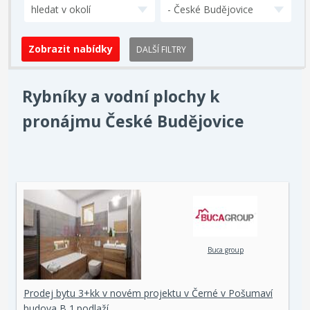
hledat v okolí
- České Budějovice
DALŠÍ FILTRY
Rybníky a vodní plochy k
pronájmu České Budějovice
Buca group
Prodej bytu 3+kk v novém projektu v Černé v Pošumaví
budova B 1.podlaží