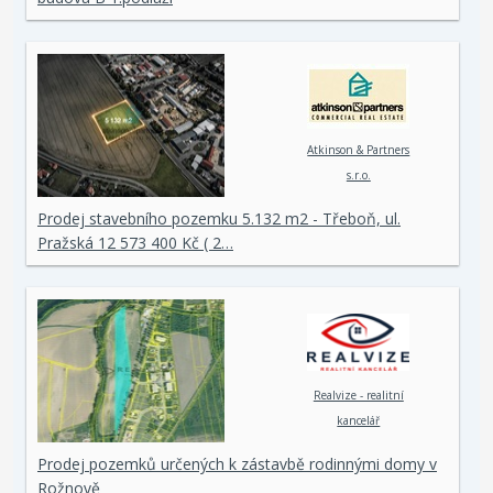
Atkinson & Partners
s.r.o.
Prodej stavebního pozemku 5.132 m2 - Třeboň, ul.
Pražská 12 573 400 Kč ( 2…
Realvize - realitní
kancelář
Prodej pozemků určených k zástavbě rodinnými domy v
Rožnově