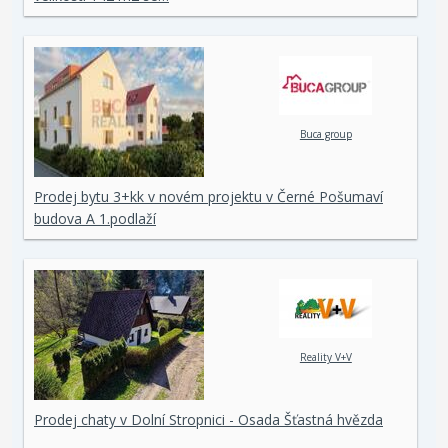
Buca group
Prodej bytu 3+kk v novém projektu v Černé Pošumaví
budova A 1.podlaží
Reality V+V
Prodej chaty v Dolní Stropnici - Osada Šťastná hvězda