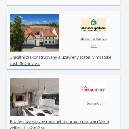
Atkinson & Partners
s.r.o.
Unikátní zrekonstruovaný a uzavřený statek v městské
části Rožnov v…
Buca group
Prodej novostavby rodinného domu o dispozici 5kk a
velikosti 142 m2 se…