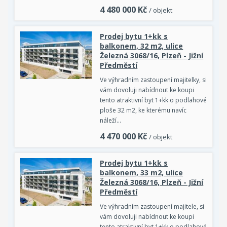
4 480 000
Kč
/ objekt
Prodej bytu 1+kk s
balkonem, 32 m2, ulice
Železná 3068/16, Plzeň - Jižní
Předměstí
Ve výhradním zastoupení majitelky, si
vám dovoluji nabídnout ke koupi
tento atraktivní byt 1+kk o podlahové
ploše 32 m2, ke kterému navíc
náleží…
4 470 000
Kč
/ objekt
Prodej bytu 1+kk s
balkonem, 33 m2, ulice
Železná 3068/16, Plzeň - Jižní
Předměstí
Ve výhradním zastoupení majitele, si
vám dovoluji nabídnout ke koupi
tento atraktivní byt 1+kk o podlahové