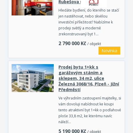
Rubešova ulice
Hledáte bydlení, do kterého se stačí
jen nastěhovat, nebo skvělou
investiční příležitost? Nabízíme k
prodeji světlý a moderně
zrekonstruovaný byt 1…
2 790 000
Kč
/ objekt
Novinka
Prodej bytu 1+kk s
garážovým stáním a
sklepem, 34 m2, ulice
Železná 3068/16, Plzeň - Jižní
Předměstí
Ve výhradním zastoupení majitelky, si
vám dovoluji nabídnout ke koupi
tento atraktivní byt 1+kk o podlahové
ploše 33,8 m2, ke kterému navíc
náleží…
5 190 000
Kč
/ objekt