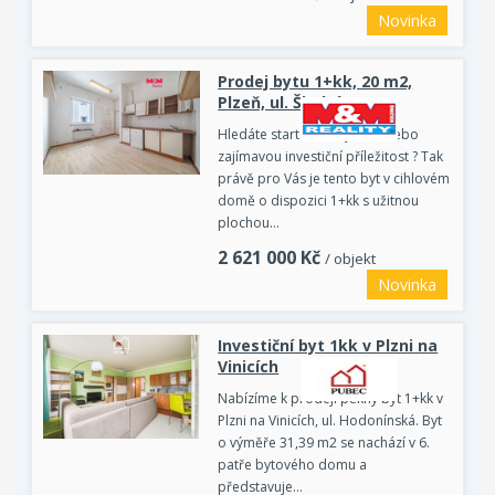
Novinka
Prodej bytu 1+kk, 20 m2,
Plzeň, ul. Školní
Hledáte startovací bydlení nebo
zajímavou investiční příležitost ? Tak
právě pro Vás je tento byt v cihlovém
domě o dispozici 1+kk s užitnou
plochou…
2 621 000
Kč
/ objekt
Novinka
Investiční byt 1kk v Plzni na
Vinicích
Nabízíme k prodeji pěkný byt 1+kk v
Plzni na Vinicích, ul. Hodonínská. Byt
o výměře 31,39 m2 se nachází v 6.
patře bytového domu a
představuje…