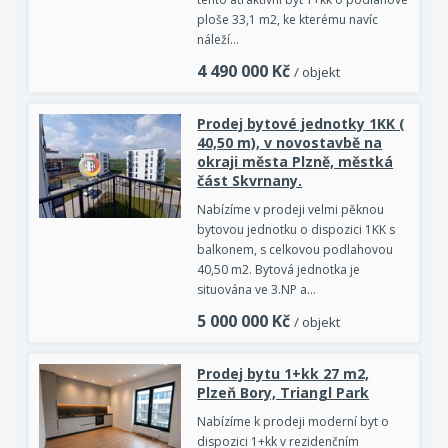
ploše 33,1 m2, ke kterému navíc
náleží…
4 490 000
Kč
/ objekt
Prodej bytové jednotky 1KK (
40,50 m), v novostavbě na
okraji města Plzně, městká
část Skvrnany.
Nabízíme v prodeji velmi pěknou
bytovou jednotku o dispozici 1KK s
balkonem, s celkovou podlahovou
40,50 m2. Bytová jednotka je
situována ve 3.NP a…
5 000 000
Kč
/ objekt
Prodej bytu 1+kk 27 m2,
Plzeň Bory, Triangl Park
Nabízíme k prodeji moderní byt o
dispozici 1+kk v rezidenčním