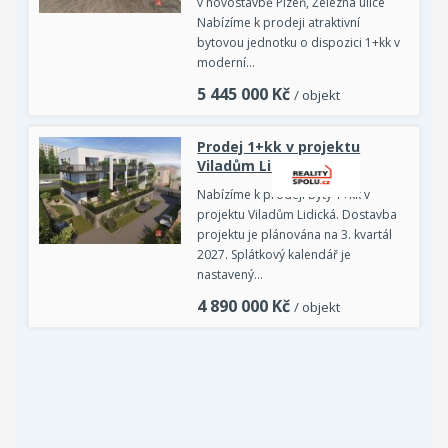
v novostavbě Plzeň, Železná ulice
Nabízíme k prodeji atraktivní
bytovou jednotku o dispozici 1+kk v
moderní…
5 445 000
Kč
/ objekt
Prodej 1+kk v projektu
Viladům Lidická
Nabízíme k prodeji byty 1+kk v
projektu Viladům Lidická. Dostavba
projektu je plánována na 3. kvartál
2027. Splátkový kalendář je
nastavený…
4 890 000
Kč
/ objekt