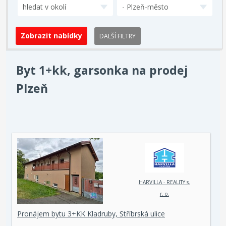
hledat v okolí
- Plzeň-město
DALŠÍ FILTRY
Byt 1+kk, garsonka na prodej
Plzeň
HARVILLA - REALITY s.
r. o.
Pronájem bytu 3+KK Kladruby, Stříbrská ulice