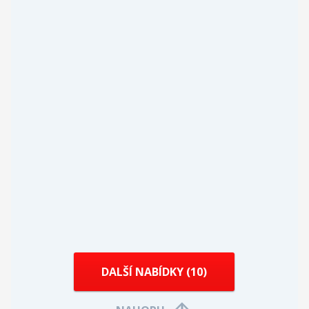
DALŠÍ NABÍDKY (
10
)