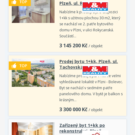
Plzeň, ul. Rokycanská
Nabízíme k prodeji byt o dispozici
1+kk s užitnou plochou 30 m2, který
se nachází ve 2. patře bytového
domu v Plzni, v ulici Rokycanská.
Součástí…
3 145 200
Kč
/ objekt
Prodej bytu 1+kk, Plzeň, ul.
Tachovská
Nabízíme prodej bytu 1+KK ve velmi
vyhledávané lokalitě v Plzni - Bolevec.
Byt se nachází v sedmém patře
panelového domu. V bytě je balkon s
krásným…
3 300 000
Kč
/ objekt
Zařízený byt 1+kk po
rekonstrukci, Plzeň -