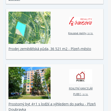
Krausová reality, s.r.o.
Prodej zemědělská půda, 36 521 m2 - Plzeň-město
REALITNÍ KANCELÁŘ
PUBEC, s.r.o.
Prostorný byt 4+1 s lodžií a výhledem do parku - Plzeň
Doubravka