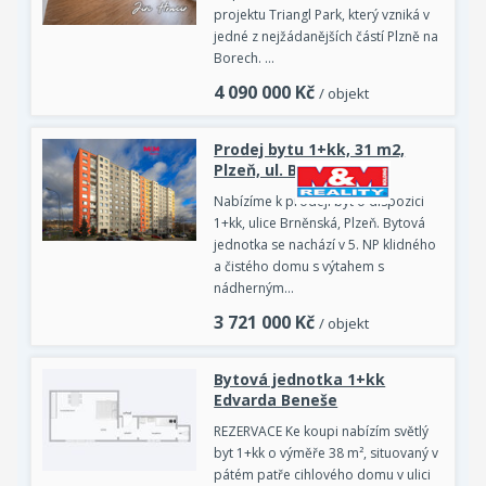
projektu Triangl Park, který vzniká v
jedné z nejžádanějších částí Plzně na
Borech. …
4 090 000
Kč
/ objekt
Prodej bytu 1+kk, 31 m2,
Plzeň, ul. Brněnská
Nabízíme k prodeji byt o dispozici
1+kk, ulice Brněnská, Plzeň. Bytová
jednotka se nachází v 5. NP klidného
a čistého domu s výtahem s
nádherným…
3 721 000
Kč
/ objekt
Bytová jednotka 1+kk
Edvarda Beneše
REZERVACE Ke koupi nabízím světlý
byt 1+kk o výměře 38 m², situovaný v
pátém patře cihlového domu v ulici