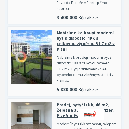
Edvarda Beneše v Plzni - přímo
naproti…
3 400 000
Kč
/ objekt
Nabízíme ke koupi moderní
byt s dispozicí 1KK s
celkovou výměrou 51,7 m2 v
Plzni,
Nabízíme k prodeji moderní byt s
dispozicí 1KK s celkovou výměrou
51,7 m2. Byt je situovaný ve 4.NP
bytového domu v Inženýrské ulici v
Plzni a…
5 830 000
Kč
/ objekt
Prodej, byty/1+kk, 46 m2,
Železná 3057/8, 30100 Plzeň,
Plzeň-město [ID 86525]
Moderní byt 1+kk s terasou, sklepem