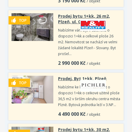
3 190 000
Kč
/ objekt
Prodej bytu 1+kk, 26 m2,
Plzeň, ul. Ořechová
Nabízíme vám byt v suterénu o
dispozici 1+kk a celkové ploše 26
m2. Nemovitost se nachází ve velmi
žádané lokalitě Plzeň - Slovany. Byt
prošel…
2 990 000
Kč
/ objekt
Prodej, Byt 1+kk, Plzeň
Nabízíme ke koupi krásný byt o
dispozici 1+kk o celkové užitné ploše
36,5 m2 v širším okruhu centra města
Plzně. Bytová jednotka leží v 3.NP…
4 490 000
Kč
/ objekt
Prodej bytu 1+kk, 30 m2,