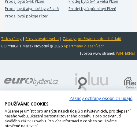
Prodej bytů 5+kk Plzeň
Prodej bytů 6+1 a větší Plzeň
Prodej bytů atypické byty Plzeň
Prodej bytů půdní byt Plzeň
Prodej bytů pokoje Plzeň
Tisk stránky
|
Provozovatel webu
|
Zásady používání osobních údajů
|
COPYRIGHT Marek Novotný @ 2026
Apartmány v Jeseníkách
Tvorba www stránek
WINTERNET
Zásady ochrany osobních údajů
POUŽÍVÁME COOKIES
Můžeme je umístit pro analýzu našich údajů o návštěvnících, pro zlepšení
našeho webu, ukázání personalizovaného obsahu a pro poskytnutí
skvělého zážitku z webu. Pro více informací o cookies používáme
otevřené nastavení.