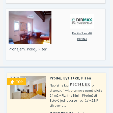
Realitní kancelář
DIRMAX
Pronájem, Pokoj, Plzeň
Prodej, Byt 1+kk, Plzeň
Nabízíme k prodeji hezký byt o
dispozici 1+kk o celkové užitné ploše
24 m2 v Plzni na Jižním Předměstí.
Bytová jednotka se nachází v 2.NP
cihlového…