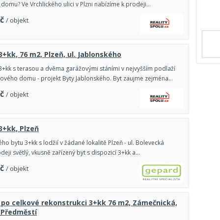
 domu? Ve Vrchlického ulici v Plzni nabízíme k prodeji…
č
/ objekt
3+kk, 76 m2, Plzeň, ul. Jablonského
3+kk s terasou a dvěma garážovými stáními v nejvyšším podlaží
ového domu - projekt Byty Jablonského. Byt zaujme zejména…
č
/ objekt
 3+kk, Plzeň
ho bytu 3+kk s lodžií v žádané lokalitě Plzeň - ul. Bolevecká
eji světlý, vkusně zařízený byt s dispozicí 3+kk a…
č
/ objekt
 po celkové rekonstrukci 3+kk 76 m2, Zámečnická,
í Předměstí