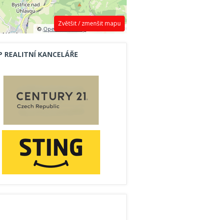
Zvětšit / zmenšit mapu
©
OpenStreetMap
contributors.
P REALITNÍ KANCELÁŘE