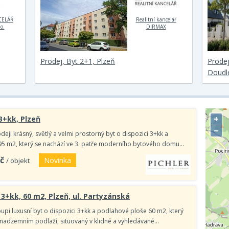
CELÁŘ
Realitní kancelář
o.
DIRMAX
Prodej, Byt 2+1, Plzeň
Prodej
Doudl
+
 3+kk, Plzeň
−
eji krásný, světlý a velmi prostorný byt o dispozici 3+kk a
95 m2, který se nachází ve 3. patře moderního bytového domu…
č
Novinka
/ objekt
 3+kk, 60 m2, Plzeň, ul. Partyzánská
upi luxusní byt o dispozici 3+kk a podlahové ploše 60 m2, který
. nadzemním podlaží, situovaný v klidné a vyhledávané…