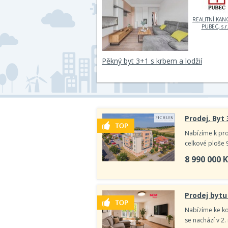
REALITNÍ KAN
PUBEC, s.r.
Pěkný byt 3+1 s krbem a lodžií
Prodej, Byt
Nabízíme k prod
celkové ploše 
8 990 000
K
Prodej bytu
Nabízíme ke ko
se nachází v 2