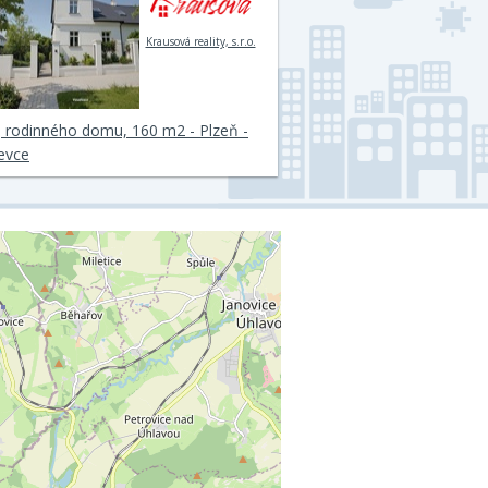
Krausová reality, s.r.o.
 rodinného domu, 160 m2 - Plzeň -
evce