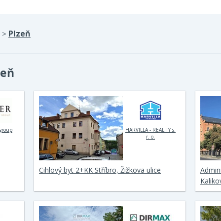
Plzeň
>
zeň
 group
HARVILLA - REALITY s.
r. o.
Cihlový byt 2+KK Stříbro, Žižkova ulice
Admini
Kaliko