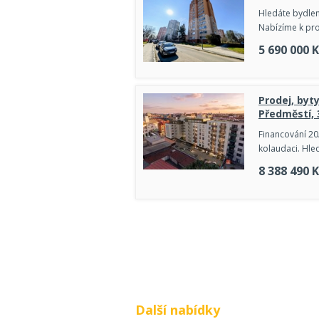
Hledáte bydlen
Nabízíme k pro
5 690 000
K
Prodej, byt
Předměstí, 
Financování 20
kolaudaci. Hle
8 388 490
K
Další nabídky