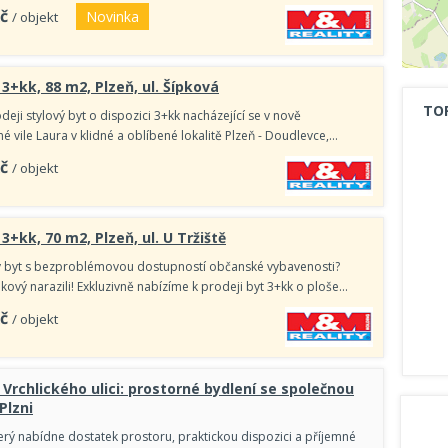
č
Novinka
/ objekt
3+kk, 88 m2, Plzeň, ul. Šípková
TO
eji stylový byt o dispozici 3+kk nacházející se v nově
 vile Laura v klidné a oblíbené lokalitě Plzeň - Doudlevce,…
č
/ objekt
3+kk, 70 m2, Plzeň, ul. U Tržiště
ý byt s bezproblémovou dostupností občanské vybavenosti?
akový narazili! Exkluzivně nabízíme k prodeji byt 3+kk o ploše…
č
/ objekt
 Vrchlického ulici: prostorné bydlení se společnou
Plzni
terý nabídne dostatek prostoru, praktickou dispozici a příjemné