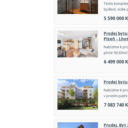
Tento kompletn
bydlení, nízké
5 590 000
K
Prodej bytu
Plzeň - Lho
Nabízíme k pro
ploše 90,63m2 
6 499 000
K
Prodej byt
Nabízíme k pro
v prvním patře.
7 083 740
K
Prodej, Byt