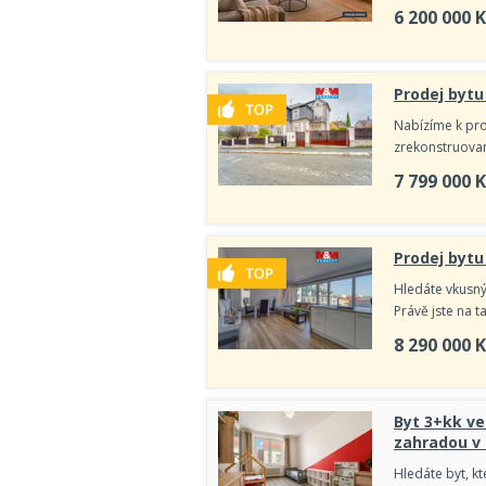
6 200 000
K
Prodej bytu 
Nabízíme k prod
zrekonstruované
7 799 000
K
Prodej bytu 
Hledáte vkusn
Právě jste na t
8 290 000
K
Byt 3+kk ve
zahradou v 
Hledáte byt, k