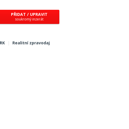
PŘIDAT / UPRAVIT
soukromý inzerát
 RK
|
Realitní zpravodaj