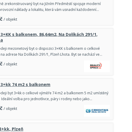
ě zrekonstruovaný byt na Jižním Předměstí spojuje moderní
 provozní náklady a lokalitu, která vám usnadní každodenní…
č
/ objekt
 3+KK s balkonem, 86,64m2, Na Dolíkách 291/1,
ta
deji mezonetový byt o dispozici 3+KK s balkonem o celkové
na adrese Na Dolíkách 291/1, Plzeň Lhota. Byt se nachází ve…
č
/ objekt
u 3+kk 74 m2 s balkonem
deji byt 3+kk o celkové výměře 74 m2 a balkonem 5 m2 umístěný
 Ideální volba pro jednotlivce, páry i rodiny nebo jako…
č
/ objekt
 3+kk, Plzeň