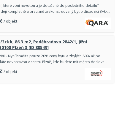
í, které voní novotou a je dotažené do posledního detailu?
deji kompletně a precizně zrekonstruovaný byt o dispozici 3+kk…
č
/ objekt
y/3+kk, 86.3 m2, Poděbradova 2842/1, Jižní
30100 Plzeň 3 [ID 80549]
/80 - Nyní hradíte pouze 20% ceny bytu a zbylých 80% až po
dáte novostavbu v centru Plzně, kde budete mít město doslova…
č
/ objekt