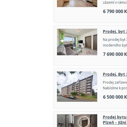
zázemí v rámci
6 790 000
K
Prodej, byt 
Na prodej byt 
moderního byt
7 690 000
K
Prodej, Byt
Prodej zařízené
Nabízíme k prod
6 500 000
K
Prodej bytu
Plzeň - Jižn