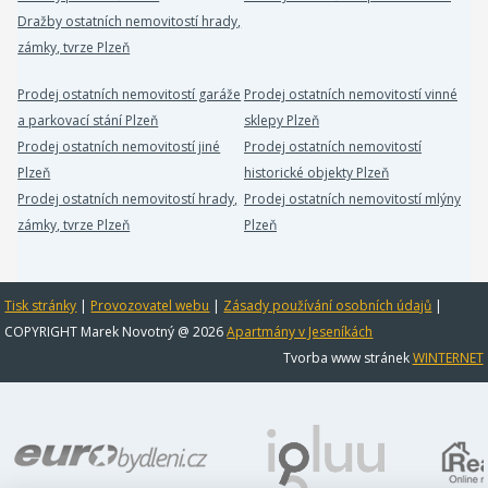
Dražby ostatních nemovitostí hrady,
zámky, tvrze Plzeň
Prodej ostatních nemovitostí garáže
Prodej ostatních nemovitostí vinné
a parkovací stání Plzeň
sklepy Plzeň
Prodej ostatních nemovitostí jiné
Prodej ostatních nemovitostí
Plzeň
historické objekty Plzeň
Prodej ostatních nemovitostí hrady,
Prodej ostatních nemovitostí mlýny
zámky, tvrze Plzeň
Plzeň
Tisk stránky
|
Provozovatel webu
|
Zásady používání osobních údajů
|
COPYRIGHT Marek Novotný @ 2026
Apartmány v Jeseníkách
Tvorba www stránek
WINTERNET