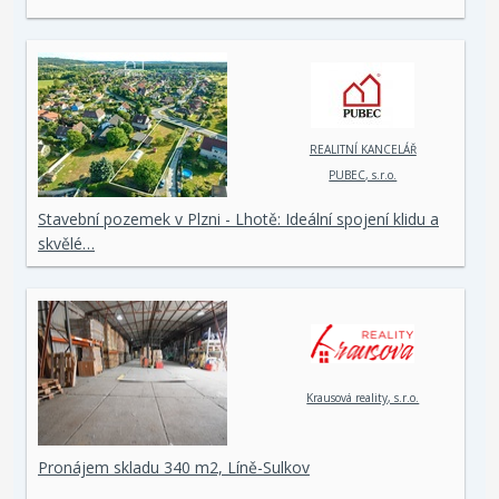
REALITNÍ KANCELÁŘ
PUBEC, s.r.o.
Stavební pozemek v Plzni - Lhotě: Ideální spojení klidu a
skvělé…
Krausová reality, s.r.o.
Pronájem skladu 340 m2, Líně-Sulkov