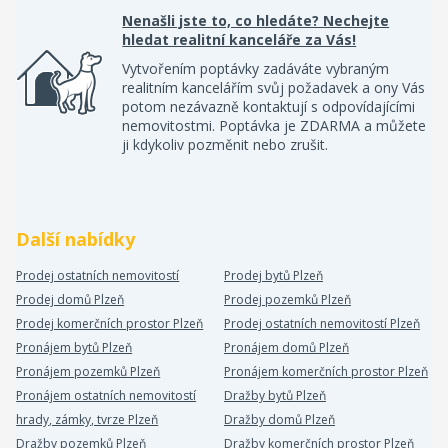
Nenašli jste to, co hledáte? Nechejte
hledat realitní kanceláře za Vás!
Vytvořením poptávky zadáváte vybraným
realitním kancelářím svůj požadavek a ony Vás
potom nezávazně kontaktují s odpovídajícími
nemovitostmi. Poptávka je ZDARMA a můžete
ji kdykoliv pozměnit nebo zrušit.
Další nabídky
Prodej ostatních nemovitostí
Prodej bytů Plzeň
Prodej domů Plzeň
Prodej pozemků Plzeň
Prodej komerčních prostor Plzeň
Prodej ostatních nemovitostí Plzeň
Pronájem bytů Plzeň
Pronájem domů Plzeň
Pronájem pozemků Plzeň
Pronájem komerčních prostor Plzeň
Pronájem ostatních nemovitostí
Dražby bytů Plzeň
hrady, zámky, tvrze Plzeň
Dražby domů Plzeň
Dražby pozemků Plzeň
Dražby komerčních prostor Plzeň