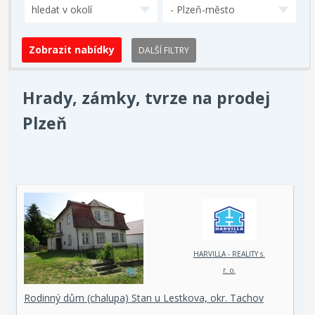
hledat v okolí
- Plzeň-město
DALŠÍ FILTRY
Hrady, zámky, tvrze na prodej
Plzeň
HARVILLA - REALITY s.
r. o.
Rodinný dům (chalupa) Stan u Lestkova, okr. Tachov