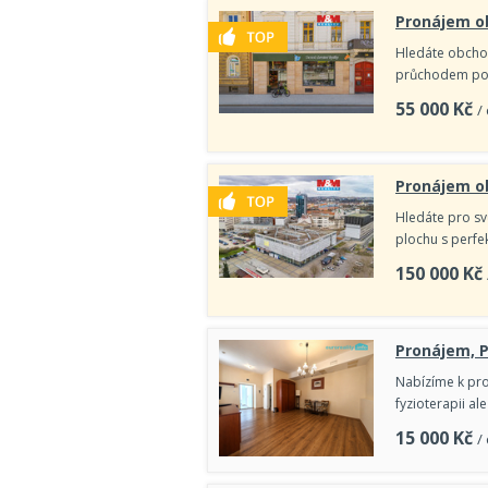
Pronájem ob
Hledáte obchod
průchodem pote
55 000
Kč
/
Pronájem ob
Hledáte pro sv
plochu s perfe
150 000
Kč
Pronájem, P
Nabízíme k pro
fyzioterapii al
15 000
Kč
/