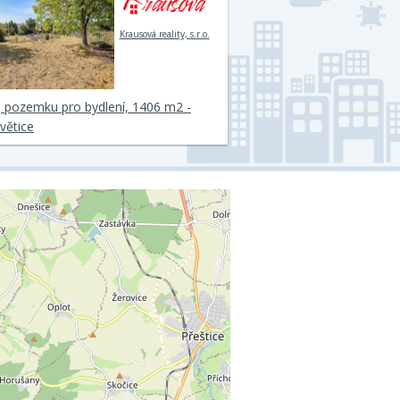
Krausová reality, s.r.o.
 pozemku pro bydlení, 1406 m2 -
větice