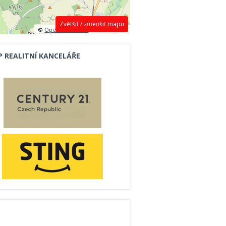
Zvětšit / zmenšit mapu
©
OpenStreetMap
contributors.
P REALITNÍ KANCELÁŘE