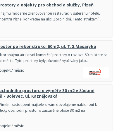
rostory a objekty pro obchod a služby, Plzeň
onájmu moderně zrenovovanou restauraci v suterénu hotelu,
v centru Plzně, konkrétně na ulici Zbrojnická. Tento atraktivní…
ostor po rekonstrukci 60m2, ul. T.G.Masaryka
 pronájmu atraktivní komerční prostory o rozloze 60 m, které se
dci města. Tyto prostory byly původně využívány jako…
 objekt / měsíc
bchodního prostoru o výměře 30 m2 v žádané
ň - Bolevec, ul. Kaznějovská
římém zastoupení majitele si vám dovolujeme nabídnout k
ický obchodní prostor o zastavěné ploše 30 m2 na
 objekt / měsíc