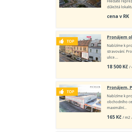
Hledáte reprez
důležitá lokal
cena v RK
Pronájem ob
Nabízíme k pro
stravování. Pr
ulice.…
18 500
Kč
/
Pronájem, P
Nabízíme k pro
obchodního cen
maximální…
165
Kč
/ m2 