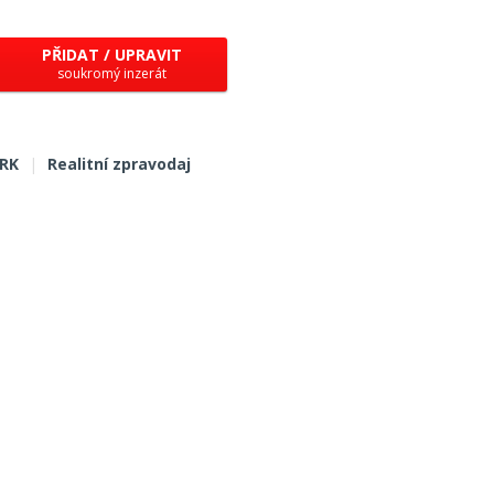
PŘIDAT / UPRAVIT
soukromý inzerát
 RK
|
Realitní zpravodaj