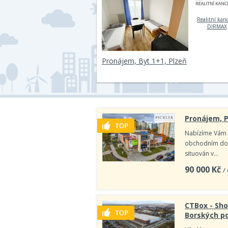
Realitní kanc
DIRMAX
Pronájem, Byt 1+1, Plzeň
Pronájem, P
Nabízíme Vám 
obchodním domě
situován v…
90 000
Kč
/
CTBox - Sho
Borských po