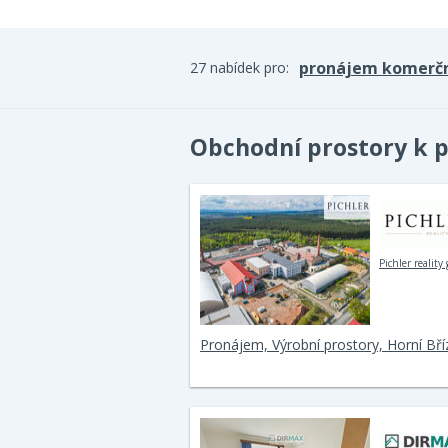
pronájem komerč
27 nabídek pro:
Obchodní prostory k 
Pichler reality
Pronájem, Výrobní prostory, Horní Bří