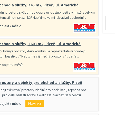
chod a služby, 145 m2, Plzeň, ul. Americká
ní prostory s výbornou dopravní dostupností a v místě s velkým
nciálních zákazníků? Nabízíme velmi lukrativní obchodní…
 objekt / měsíc
chod a služby, 1603 m2, Plzeň, ul. Americká
ůj byznys prostor, který kombinuje reprezentativní prodejní
ktní logistikou? Nabízíme výjimečný prostor v 1. patře…
/ objekt / měsíc
rostory a objekty pro obchod a služby, Plzeň
deji exkluzivní prostory ideální pro podnikání, zejména pro
e i pro další oblasti zdraví a wellness. Nachází se v centru…
Novinka
 objekt / měsíc