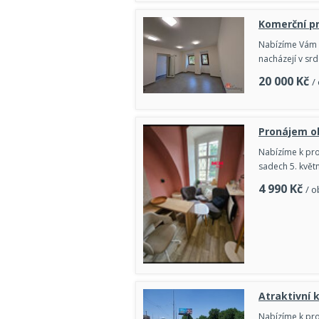
Komerční pr
Nabízíme Vám k
nacházejí v sr
20 000
Kč
/
Pronájem ob
Nabízíme k pro
sadech 5. květn
4 990
Kč
/ o
Atraktivní 
Nabízíme k pro