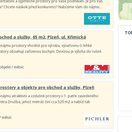
entativní a výjimečné prostory pro Vaše podnikání. Je pro Vás
ita? Chcete náskok před konkurencí? Nabízíme Vám do nájmu…
TO
chod a služby, 65 m2, Plzeň, ul. Křimická
nájmu prostory vhodné pro výrobu, vývařovnu či lehké
ostory obsahují zařízenou kuchyni. Devízou je výloha do rušné
 objekt / měsíc
rostory a objekty pro obchod a služby, Plzeň
nájmu atraktivní a vzdušné prostory v 1. patře zavedeného
tra Družba, jehož metráž činí cca 520 m2 a nabízí tak
/ měsíc