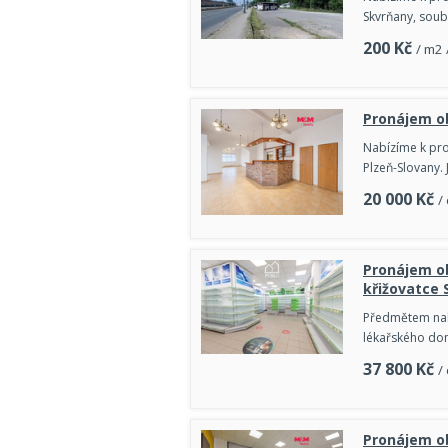
Skvrňany, soub
200
Kč
/ m2 
Pronájem ob
Nabízíme k pro
Plzeň-Slovany.
20 000
Kč
/
Pronájem ob
křižovatce 
Předmětem nab
lékařského dom
37 800
Kč
/
Pronájem ob