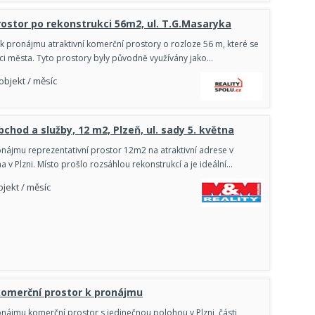
ostor po rekonstrukci 56m2, ul. T.G.Masaryka
 pronájmu atraktivní komerční prostory o rozloze 56 m, které se
dci města. Tyto prostory byly původně využívány jako…
 objekt / měsíc
chod a služby, 12 m2, Plzeň, ul. sady 5. května
nájmu reprezentativní prostor 12m2 na atraktivní adrese v
a v Plzni. Místo prošlo rozsáhlou rekonstrukcí a je ideální…
bjekt / měsíc
komerční prostor k pronájmu
nájmu komerční prostor s jedinečnou polohou v Plzni, části