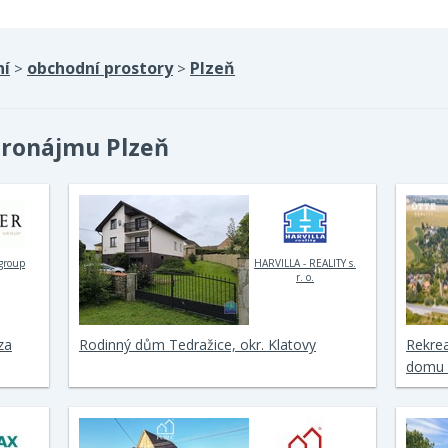
ní
obchodní prostory
Plzeň
>
>
pronájmu Plzeň
 group
HARVILLA - REALITY s.
r. o.
za
Rodinný dům Tedražice, okr. Klatovy
Rekrea
domu 