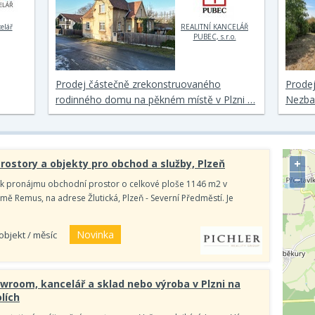
elář
REALITNÍ KANCELÁŘ
PUBEC, s.r.o.
Prodej částečně zrekonstruovaného
Prodej
rodinného domu na pěkném místě v Plzni …
Nezba
+
rostory a objekty pro obchod a služby, Plzeň
−
k pronájmu obchodní prostor o celkové ploše 1146 m2 v
 Remus, na adrese Žlutická, Plzeň - Severní Předměstí. Je
Novinka
 objekt / měsíc
wroom, kancelář a sklad nebo výroba v Plzni na
lích