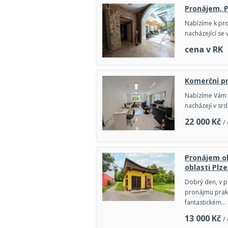
Pronájem, P
Nabízíme k pr
nacházející se 
cena v RK
Komerční pr
Nabízíme Vám k
nacházejí v sr
22 000
Kč
/
Pronájem o
oblasti Plze
Dobrý den, v p
pronájmu prakt
fantastickém…
13 000
Kč
/