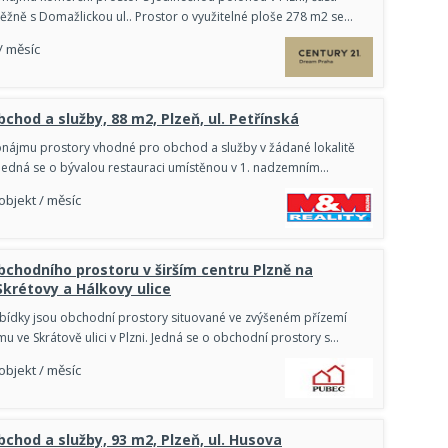
ěžně s Domažlickou ul.. Prostor o využitelné ploše 278 m2 se…
/ měsíc
chod a služby, 88 m2, Plzeň, ul. Petřínská
nájmu prostory vhodné pro obchod a služby v žádané lokalitě
 Jedná se o bývalou restauraci umístěnou v 1. nadzemním…
 objekt / měsíc
chodního prostoru v širším centru Plzně na
Skrétovy a Hálkovy ulice
ídky jsou obchodní prostory situované ve zvýšeném přízemí
u ve Skrátově ulici v Plzni. Jedná se o obchodní prostory s…
 objekt / měsíc
chod a služby, 93 m2, Plzeň, ul. Husova