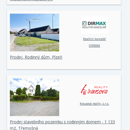
Realitní kancelář
DIRMAX
Prodej, Rodinný dům, Plzeň
Krausová reality, s.r.o.
Prodej stavebního pozemku s rodinným domem - 1 133
m2, Třemošná