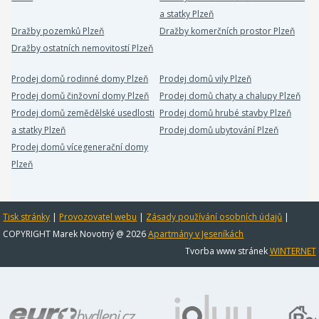
a statky Plzeň
Dražby pozemků Plzeň
Dražby komerčních prostor Plzeň
Dražby ostatních nemovitostí Plzeň
Prodej domů rodinné domy Plzeň
Prodej domů vily Plzeň
Prodej domů činžovní domy Plzeň
Prodej domů chaty a chalupy Plzeň
Prodej domů zemědělské usedlosti
Prodej domů hrubé stavby Plzeň
a statky Plzeň
Prodej domů ubytování Plzeň
Prodej domů vícegenerační domy
Plzeň
Tisk stránky
|
Provozovatel webu
|
Zásady používání osobních údajů
|
COPYRIGHT Marek Novotný @ 2026
Apartmány v Jeseníkách
Tvorba www stránek
WINTERNET