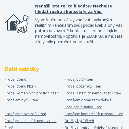
Nenašli jste to, co hledáte? Nechejte
hledat realitní kanceláře za Vás!
Vytvořením poptávky zadáváte vybraným
realitním kancelářím svůj požadavek a ony Vás
potom nezávazně kontaktují s odpovídajícími
nemovitostmi. Poptávka je ZDARMA a můžete
ji kdykoliv pozměnit nebo zrušit.
Další nabídky
Prodej domů
Prodej bytů Plzeň
Prodej domů Plzeň
Prodej pozemků Plzeň
Prodej komerčních prostor Plzeň
Prodej ostatních nemovitostí Plzeň
Pronájem bytů Plzeň
Pronájem domů zemědělské
usedlosti a statky Plzeň
Pronájem pozemků Plzeň
Pronájem komerčních prostor Plzeň
Pronájem ostatních nemovitostí
Dražby bytů Plzeň
Plzeň
Dražby domů zemědělské usedlosti