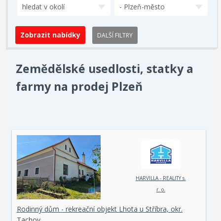
hledat v okolí
- Plzeň-město
DALŠÍ FILTRY
Zemědělské usedlosti, statky a
farmy na prodej Plzeň
HARVILLA - REALITY s.
r. o.
Rodinný dům - rekreační objekt Lhota u Stříbra, okr.
Tachov