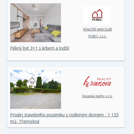
REALITNÍ KANCELÁŘ
PUBEC, s.r.o.
Pěkný byt 3+1 s krbem a lodžií
Krausová reality, s.r.o.
Prodej stavebního pozemku s rodinným domem - 1 133
m2, Třemošná