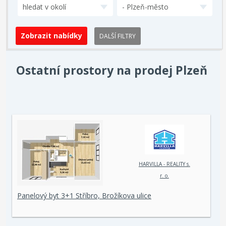
hledat v okolí
- Plzeň-město
DALŠÍ FILTRY
Ostatní prostory na prodej Plzeň
HARVILLA - REALITY s.
r. o.
Panelový byt 3+1 Stříbro, Brožíkova ulice