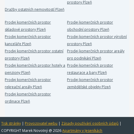
prostory Plzeň
Dražby ostatních nemovitostí Plzeň
Prodej komerčních prostor
Prodej komerčních prostor
skladové prostory Plzeň
obchodní prostory Plzeň
Prodej komerčních prostor
Prodej komerčních prostor výrobní
kanceláře Plzeň
prostory Plzeň
Prodej komerčních prostor ostatní
Prodej komerčních prostor areály
prostory Plzeň
pro podnikání Plzeň
Prodej komerčních prostor hotely a
Prodej komerčních prostor
penziony Plzeň
restaurace a bary Plzeň
Prodej komerčních prostor
Prodej komerčních prostor
rekreační areály Plzeň
zemědělské objekty Plzeň
Prodej komerčních prostor
ordinace Plzeň
Tisk stránky
|
Provozovatel webu
|
Zásady používání osobních údajů
|
COPYRIGHT Marek Novotný @ 2026
Apartmány v Jeseníkách