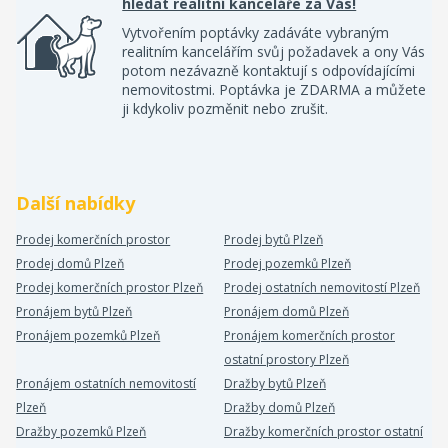
hledat realitní kanceláře za Vás!
Vytvořením poptávky zadáváte vybraným
realitním kancelářím svůj požadavek a ony Vás
potom nezávazně kontaktují s odpovídajícími
nemovitostmi. Poptávka je ZDARMA a můžete
ji kdykoliv pozměnit nebo zrušit.
Další nabídky
Prodej komerčních prostor
Prodej bytů Plzeň
Prodej domů Plzeň
Prodej pozemků Plzeň
Prodej komerčních prostor Plzeň
Prodej ostatních nemovitostí Plzeň
Pronájem bytů Plzeň
Pronájem domů Plzeň
Pronájem pozemků Plzeň
Pronájem komerčních prostor
ostatní prostory Plzeň
Pronájem ostatních nemovitostí
Dražby bytů Plzeň
Plzeň
Dražby domů Plzeň
Dražby pozemků Plzeň
Dražby komerčních prostor ostatní