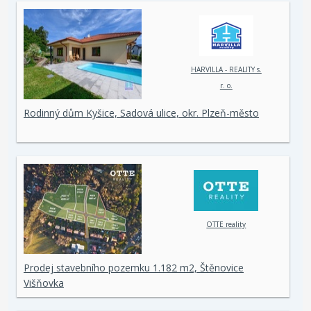
HARVILLA - REALITY s.
r. o.
Rodinný dům Kyšice, Sadová ulice, okr. Plzeň-město
OTTE reality
Prodej stavebního pozemku 1.182 m2, Štěnovice
Višňovka