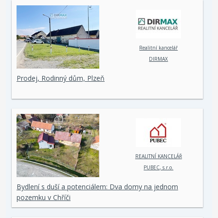
Realitní kancelář
DIRMAX
Prodej, Rodinný dům, Plzeň
REALITNÍ KANCELÁŘ
PUBEC, s.r.o.
Bydlení s duší a potenciálem: Dva domy na jednom
pozemku v Chříči