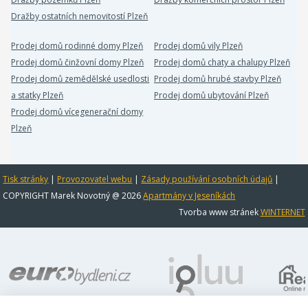
Dražby ostatních nemovitostí Plzeň
Prodej domů rodinné domy Plzeň
Prodej domů vily Plzeň
Prodej domů činžovní domy Plzeň
Prodej domů chaty a chalupy Plzeň
Prodej domů zemědělské usedlosti
Prodej domů hrubé stavby Plzeň
a statky Plzeň
Prodej domů ubytování Plzeň
Prodej domů vícegenerační domy
Plzeň
Tisk stránky
|
Provozovatel webu
|
Zásady používání osobních údajů
|
COPYRIGHT Marek Novotný @ 2026
Apartmány v Jeseníkách
Tvorba www stránek
WINTERNET