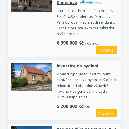
Chmelová
Hledáte prodej rodinného domu v
Plzni? Naše společnost Mixreality
Vám k prodeji nabízí rodinný dům o
užitné ploše cca 85 m2 se zahradou
o výměře cca…
6 990 000
Kč
/ objekt
Novinka
Investice do bydlení
V rámci vypořádání dědictví Vám
nabízíme samostatný rodinný dům k
rekonstrukci případně výstavbě
nového více generačního bydlení.
Dům je napojen na…
5 200 000
Kč
/ objekt
Novinka