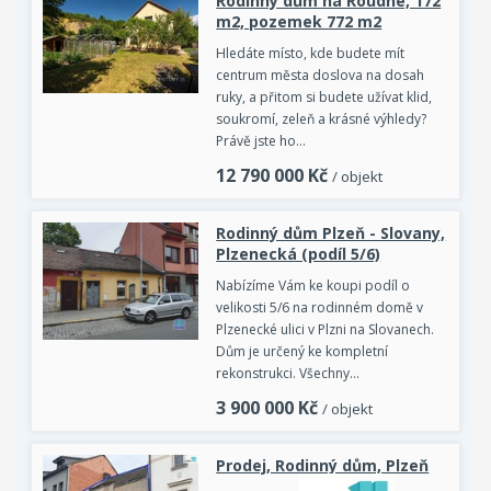
Rodinný dům na Roudné, 172
m2, pozemek 772 m2
Hledáte místo, kde budete mít
centrum města doslova na dosah
ruky, a přitom si budete užívat klid,
soukromí, zeleň a krásné výhledy?
Právě jste ho…
12 790 000
Kč
/ objekt
Rodinný dům Plzeň - Slovany,
Plzenecká (podíl 5/6)
Nabízíme Vám ke koupi podíl o
velikosti 5/6 na rodinném domě v
Plzenecké ulici v Plzni na Slovanech.
Dům je určený ke kompletní
rekonstrukci. Všechny…
3 900 000
Kč
/ objekt
Prodej, Rodinný dům, Plzeň