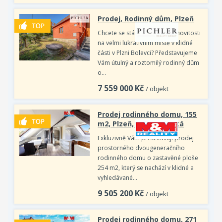
Prodej, Rodinný dům, Plzeň
Chcete se stát majitelem nemovitosti
na velmi lukrativním místě v klidné
části v Plzni Bolevci? Představujeme
Vám útulný a roztomilý rodinný dům
o…
7 559 000
Kč
/ objekt
Prodej rodinného domu, 155
m2, Plzeň, ul. Zborovská
Exkluzivně Vám představuji prodej
prostorného dvougeneračního
rodinného domu o zastavěné ploše
254 m2, který se nachází v klidné a
vyhledávané…
9 505 200
Kč
/ objekt
Prodej rodinného domu, 271