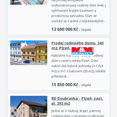
Na prodej kompletně
zrekonstruovaný rodinný dům 4+kk s
vyhřívaným krytým bazénem a
prostornou zahradou. Dům se
nachází se v jedné z nejžádanějších…
13 690 000
Kč
/ objekt
Prodej rodinného domu, 343
m2, Plzeň, ul. Kotkova
Nabízíme k prodeji řadový rodinný
dům v centru města Plzeň. Dům
nabízí dvě bytové jednotky 2+1 (54
m2) a 3+1 s balonem (95 m2). Ideální
příležitost…
15 850 000
Kč
/ objekt
RD Doubravka - Plzeň, zast.
pl. 292 m2
Jedná se o řadový, krajní, patrový
rodinný dům s obytným podkrovím.