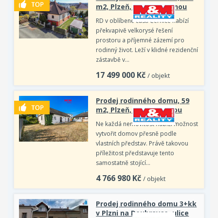
m2, Plzeň, ul. Pod Bručnou
RD v oblíbené části Černice nabízí
překvapivě velkorysé řešení
prostoru a příjemné zázemí pro
rodinný život. Leží v klidné rezidenční
zástavbě v…
17 499 000
Kč
/ objekt
Prodej rodinného domu, 59
m2, Plzeň, ul. Pod Školou
Ne každá nemovitost nabízí možnost
vytvořit domov přesně podle
vlastních představ. Právě takovou
příležitost představuje tento
samostatně stojící…
4 766 980
Kč
/ objekt
Prodej rodinného domu 3+kk
v Plzni na Doubravce, ulice