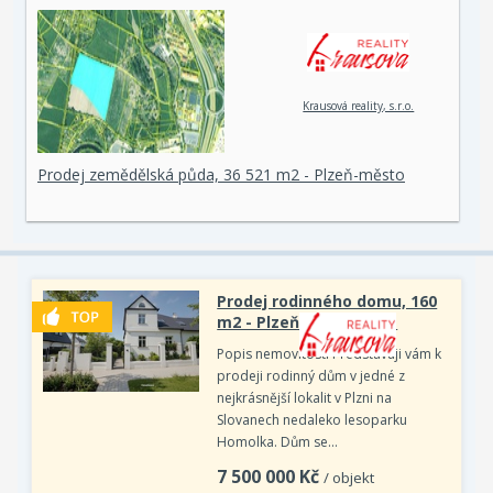
Krausová reality, s.r.o.
Prodej zemědělská půda, 36 521 m2 - Plzeň-město
Prodej rodinného domu, 160
m2 - Plzeň - Doudlevce
Popis nemovitosti Představuji vám k
prodeji rodinný dům v jedné z
nejkrásnější lokalit v Plzni na
Slovanech nedaleko lesoparku
Homolka. Dům se…
7 500 000
Kč
/ objekt