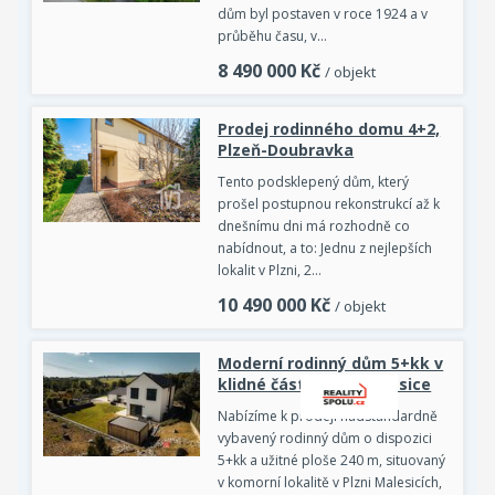
dům byl postaven v roce 1924 a v
průběhu času, v…
8 490 000
Kč
/ objekt
Prodej rodinného domu 4+2,
Plzeň-Doubravka
Tento podsklepený dům, který
prošel postupnou rekonstrukcí až k
dnešnímu dni má rozhodně co
nabídnout, a to: Jednu z nejlepších
lokalit v Plzni, 2…
10 490 000
Kč
/ objekt
Moderní rodinný dům 5+kk v
klidné části Plzně Malesice
Nabízíme k prodeji nadstandardně
vybavený rodinný dům o dispozici
5+kk a užitné ploše 240 m, situovaný
v komorní lokalitě v Plzni Malesicích,