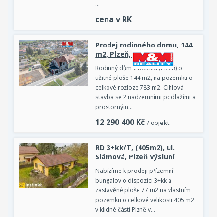
…
cena v RK
Prodej rodinného domu, 144
m2, Plzeň, ul. Lidická
Rodinný dům v Bolevci (Plzeň) o
užitné ploše 144 m2, na pozemku o
celkové rozloze 783 m2. Cihlová
stavba se 2 nadzemními podlažími a
prostorným…
12 290 400
Kč
/ objekt
RD 3+kk/T, (405m2), ul.
Slámová, Plzeň Výsluní
Nabízíme k prodeji přízemní
bungalov o dispozici 3+kk a
zastavěné ploše 77 m2 na vlastním
pozemku o celkové velikosti 405 m2
v klidné části Plzně v…