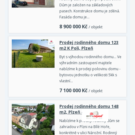
Dům je založen na základových
pasech. Konstrukce domu je zděná.
Fasáda domu je…
8 900 000
Kč
/ objekt
Prodej rodinného domu 123
m2 K Poli, Plzeň
Byt s výhodou rodinného domu... Ve
výhradním zastoupení majitele
nabízíme k prodeji polovinu domu -
bytovou jednotku o velikosti 5kk s
vlastní…
7 100 000
Kč
/ objekt
Prodej rodinného domu 148
m2, Plzeň - Bolevec
Nabízíme k prodeji rodinný dům se
zahradou v Plzni na Bílé Hoře,
konkrétně v ulici Nárožní. Rodinný