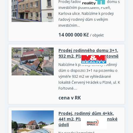
Prodej řadového rodinného domu s
investičním potenciálem, Plzeň,
Karlova ulice. Nabízíme k prodeji
řadový rodinný dům s velkým
investičním…
14 000 000
Kč
/ objekt
Prodej rodinného domu 3+1,
932 m2, Plzeň, ul. K Fořtovně
Nabízíme k prodeji cihlový rodinný
dům o dispozici 3+1 na pozemku o
výměře 932 m2 ve vyhledávané
lokalitě Červený Hrádek u Plzně, ul. K
Fořtovně.…
cena v RK
Prodej, rodinný dům 4+kk,
441 m2, Plzeň, ul. Slovanské
údolí