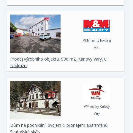
M&M reality holding
a.s.
Prodej výrobního objektu, 900 m2, Karlovy Vary, ul.
Nádražní
WM reality Karlovy
Vary
Dům na podnikání, bydlení či pronájem apartmánů
Svatošské skály