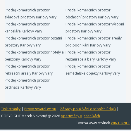
Prodej komerčních prostor
Prodej komerčních prostor
skladové prostory Karlovy Vary
obchodní prostory Karlovy Vary
Prodej komerčních prostor
Prodej komerčních prostor výrobní
kanceláře Karlovy Vary
prostory Karlovy Vary
Prodej komerčních prostor ostatní
Prodej komerčních prostor areály
prostory Karlovy Vary
pro podnikání Karlovy Vary
Prodej komerčních prostor hotely a
Prodej komerčních prostor
penziony Karlovy Vary
restaurace a bary Karlovy Vary
Prodej komerčních prostor
Prodej komerčních prostor
rekreační areály Karlovy Vary
zemědělské objekty Karlovy Vary
Prodej komerčních prostor
ordinace Karlovy Vary
Tisk stránky
|
Provozovatel webu
|
Zásady používání osobních údajů
|
COPYRIGHT Marek Novotný @ 2026
Apartmány v Jeseníkách
Tvorba www stránek
WINTERNET