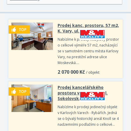
Prodej kanc. prostoru, 57 m2,
K. Vary, ul. Moskevská
Nabízíme k prodeji nebytový prostor
o celkové výměře 57 m2, nacházející
se v samotném centru města Karlovy
Vary, na prestižní adrese ulice
Moskevská.…
2 070 000
Kč
/ objekt
Prodej kancelářského
prostoru v K. Varech, ul.
Sokolovská
Nabízíme k prodeji jedinečný objekt
v Karlových Varech - Rybářích. Jedná
se o bývalý historický areál Knoll se 4
nadzemními podlažími o celkové…