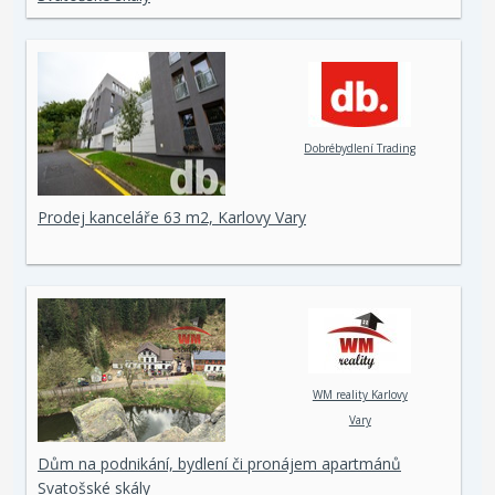
Dobrébydlení Trading
Prodej kanceláře 63 m2, Karlovy Vary
WM reality Karlovy
Vary
Dům na podnikání, bydlení či pronájem apartmánů
Svatošské skály