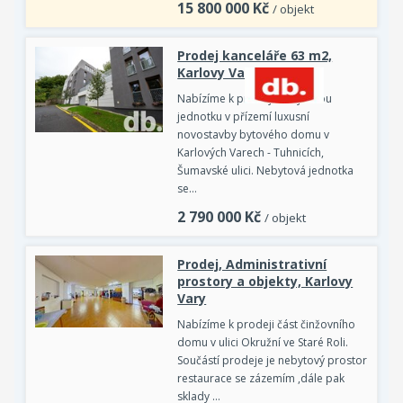
15 800 000
Kč
/ objekt
Prodej kanceláře 63 m2,
Karlovy Vary
Nabízíme k prodeji nebytovou
jednotku v přízemí luxusní
novostavby bytového domu v
Karlových Varech - Tuhnicích,
Šumavské ulici. Nebytová jednotka
se…
2 790 000
Kč
/ objekt
Prodej, Administrativní
prostory a objekty, Karlovy
Vary
Nabízíme k prodeji část činžovního
domu v ulici Okružní ve Staré Roli.
Součástí prodeje je nebytový prostor
restaurace se zázemím ,dále pak
sklady …