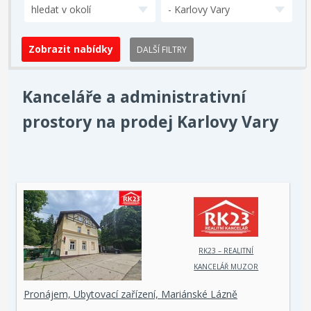
hledat v okolí
- Karlovy Vary
DALŠÍ FILTRY
Kanceláře a administrativní
prostory na prodej Karlovy Vary
RK23 – REALITNÍ
KANCELÁŘ MUZOR
s.r.o.
Pronájem, Ubytovací zařízení, Mariánské Lázně