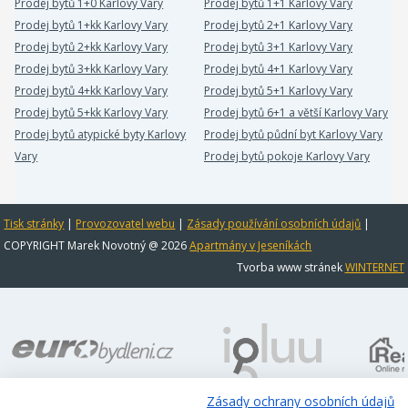
Prodej bytů 1+0 Karlovy Vary
Prodej bytů 1+1 Karlovy Vary
Prodej bytů 1+kk Karlovy Vary
Prodej bytů 2+1 Karlovy Vary
Prodej bytů 2+kk Karlovy Vary
Prodej bytů 3+1 Karlovy Vary
Prodej bytů 3+kk Karlovy Vary
Prodej bytů 4+1 Karlovy Vary
Prodej bytů 4+kk Karlovy Vary
Prodej bytů 5+1 Karlovy Vary
Prodej bytů 5+kk Karlovy Vary
Prodej bytů 6+1 a větší Karlovy Vary
Prodej bytů atypické byty Karlovy
Prodej bytů půdní byt Karlovy Vary
Vary
Prodej bytů pokoje Karlovy Vary
Tisk stránky
|
Provozovatel webu
|
Zásady používání osobních údajů
|
COPYRIGHT Marek Novotný @ 2026
Apartmány v Jeseníkách
Tvorba www stránek
WINTERNET
Zásady ochrany osobních údajů