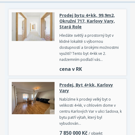
Prodej bytu 4+kk, 99,9m2,
Okružní 717, Karlovy Vary,
Stará Role
Hledáte světlý a prostorný byt v
klidné lokalitě s výbornou
dostupností a širokými možnostmi
využití? Tento byt 4+kk ve 2.
nadzemním podlaží vás…
cena v RK
Prodej, Byt 4+kk, Karlovy
Vary
Nabízíme k prodeji velký byt o
velikosti 4+kk, v cihlovém dome v
centru Karlových Var v ulici Sadova, k
bytu patří výtah, který byl
vybudován…
7 850 000
Kč
/ objekt