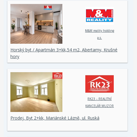
M&M reality holding
a.s.
Horský byt / Apartmán 3+kk,54 m2, Abertamy, Krušné
hory
RK23 – REALITNÍ
KANCELÁŘ MUZOR
s.r.o.
Prodej, Byt 2+kk, Mariánské Lázně, ul. Ruská