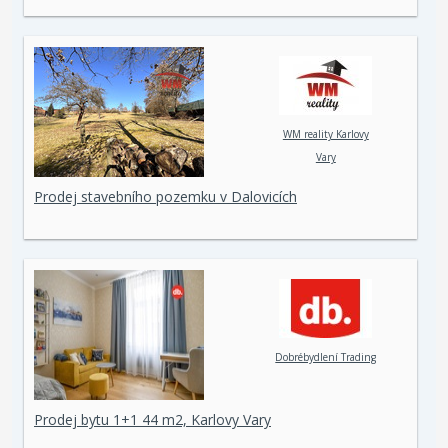
WM reality Karlovy
Vary
Prodej stavebního pozemku v Dalovicích
Dobrébydlení Trading
Prodej bytu 1+1 44 m2, Karlovy Vary