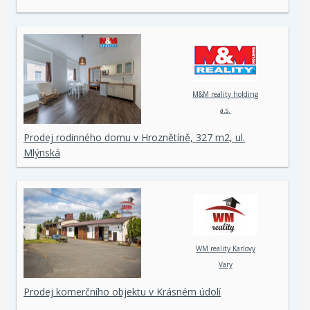
M&M reality holding
a.s.
Prodej rodinného domu v Hroznětíně, 327 m2, ul.
Mlýnská
WM reality Karlovy
Vary
Prodej komerčního objektu v Krásném údolí