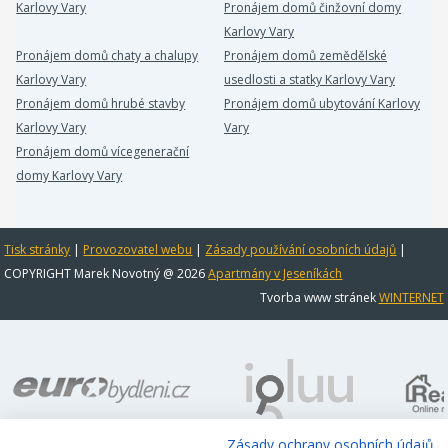
Karlovy Vary
Pronájem domů činžovní domy
Karlovy Vary
Pronájem domů chaty a chalupy
Pronájem domů zemědělské
Karlovy Vary
usedlosti a statky Karlovy Vary
Pronájem domů hrubé stavby
Pronájem domů ubytování Karlovy
Karlovy Vary
Vary
Pronájem domů vícegenerační
domy Karlovy Vary
Tisk stránky
|
Provozovatel webu
|
Zásady používání osobních údajů
|
COPYRIGHT Marek Novotný @ 2026
Apartmány v Jeseníkách
Tvorba www stránek
WINTERNET
Zásady ochrany osobních údajů