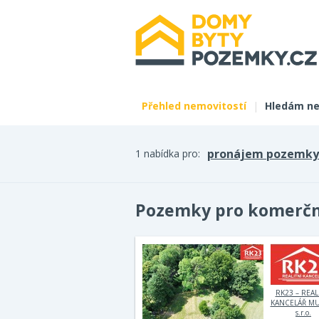
Přehled nemovitostí
|
Hledám ne
pronájem pozemky
1 nabídka pro:
Pozemky pro komerční
RK23 – REAL
KANCELÁŘ M
s.r.o.