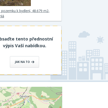
 pozemku k bydlení, 48.679 m2,
hlá
bsaďte tento přednostní
výpis Vaší nabídkou.
JAK NA TO