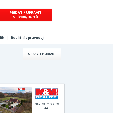
PŘIDAT / UPRAVIT
soukromý inzerát
 RK
|
Realitní zpravodaj
UPRAVIT HLEDÁNÍ
M&M reality holding
a.s.