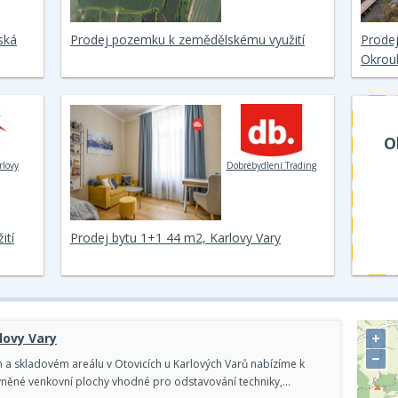
ská
Prodej pozemku k zemědělskému využití
Prodej
Okrou
O
rlovy
Dobrébydlení Trading
ití
Prodej bytu 1+1 44 m2, Karlovy Vary
+
lovy Vary
−
a skladovém areálu v Otovicích u Karlových Varů nabízíme k
něné venkovní plochy vhodné pro odstavování techniky,…