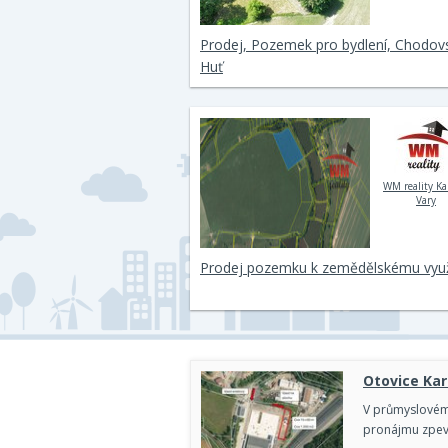
Prodej, Pozemek pro bydlení, Chodov
Huť
WM reality Ka
Vary
Prodej pozemku k zemědělskému využ
Otovice Kar
V průmyslovém 
pronájmu zpev