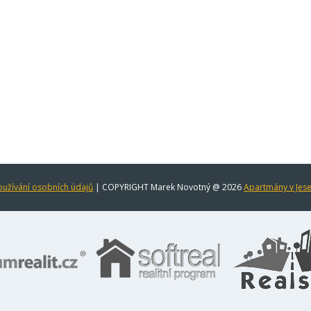
užívání osobních údajů
| COPYRIGHT Marek Novotný @ 2026
Apartmány v Jes