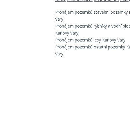
Pronájem pozemků stavební pozemky K
Vary
Pronájem pozemků rybníky a vodní plo
Karlovy Vary
Pronájem pozemků lesy Karlovy Vary
Pronájem pozemků ostatní pozemky Ka
Vary