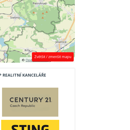
Zvětšit / zmenšit mapu
©
OpenStreetMap
contributors.
P REALITNÍ KANCELÁŘE