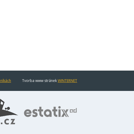
eníkách
Tvorba www stránek
WINTERNET