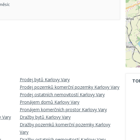
 měsíc
Prodej bytů Karlovy Vary
TO
Prodej pozemků komerční pozemky Karlovy Vary
Prodej ostatních nemovitostí Karlovy Vary
Pronájem domů Karlovy Vary
Pronájem komerčních prostor Karlovy Vary
y Vary
Dražby bytů Karlovy Vary
Dražby pozemků komerční pozemky Karlovy
Vary
y
Dražby ostatních nemovitostí Karlovy Vary