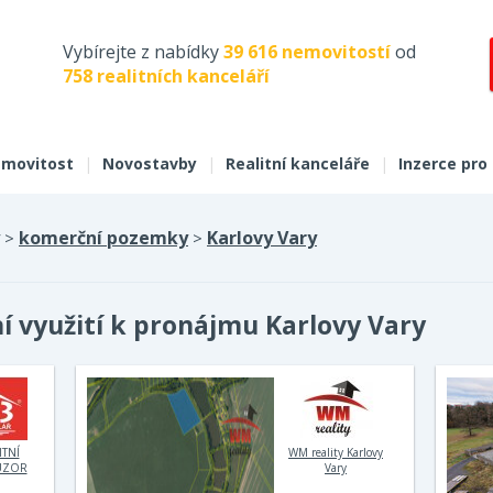
Vybírejte z nabídky
39 616 nemovitostí
od
758 realitních kanceláří
movitost
|
Novostavby
|
Realitní kanceláře
|
Inzerce pro
komerční pozemky
Karlovy Vary
>
>
 využití k pronájmu Karlovy Vary
ITNÍ
WM reality Karlovy
UZOR
Vary