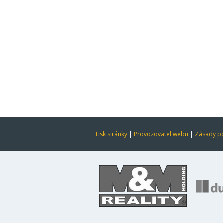
Tisk stránky
|
Provozovatel webu
|
Zásady po