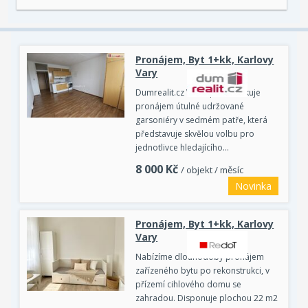
Pronájem, Byt 1+kk, Karlovy
Vary
Dumrealit.cz Vám zprostředkuje
pronájem útulné udržované
garsoniéry v sedmém patře, která
představuje skvělou volbu pro
jednotlivce hledajícího…
8 000
Kč
/ objekt / měsíc
Novinka
Pronájem, Byt 1+kk, Karlovy
Vary
Nabízíme dlouhodobý pronájem
zařízeného bytu po rekonstrukci, v
přízemí cihlového domu se
zahradou. Disponuje plochou 22 m2