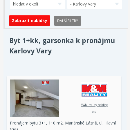
hledat v okolí
- Karlovy Vary
DALŠÍ FILTRY
Byt 1+kk, garsonka k pronájmu
Karlovy Vary
M&M reality holding
a.s.
Pronájem bytu 3+1, 110 m2, Mariánské Lázně, ul. Hlavní
třída