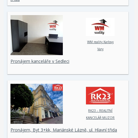
WM reality Karlovy
Vary
Pronájem kanceláře v Sedleci
RK23 – REALITNÍ
KANCELÁŘ MUZOR
s.r.o.
Pronájem, Byt 3+kk, Mariánské Lázně, ul. Hlavní třida