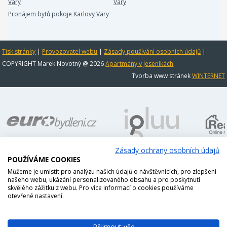
Vary
Vary
Pronájem bytů pokoje Karlovy Vary
Tisk stránky
|
Provozovatel webu
|
Zásady používání osobních údajů
|
COPYRIGHT Marek Novotný @ 2026
Apartmány v Jeseníkách
Tvorba www stránek
WINTERNET
Zásady ochrany osobních údajů
POUŽÍVÁME COOKIES
Můžeme je umístit pro analýzu našich údajů o návštěvnících, pro zlepšení
našeho webu, ukázání personalizovaného obsahu a pro poskytnutí
skvělého zážitku z webu. Pro více informací o cookies používáme
otevřené nastavení.
Přijmout vše