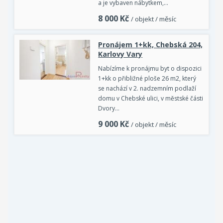
a je vybaven nábytkem,…
8 000
Kč
/ objekt / měsíc
Pronájem 1+kk, Chebská 204,
Karlovy Vary
Nabízíme k pronájmu byt o dispozici
1+kk o přibližné ploše 26 m2, který
se nachází v 2. nadzemním podlaží
domu v Chebské ulici, v městské části
Dvory…
9 000
Kč
/ objekt / měsíc