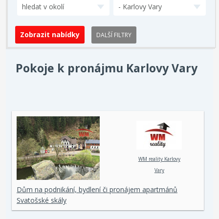
hledat v okolí
- Karlovy Vary
DALŠÍ FILTRY
Pokoje k pronájmu Karlovy Vary
WM reality Karlovy
Vary
Dům na podnikání, bydlení či pronájem apartmánů
Svatošské skály