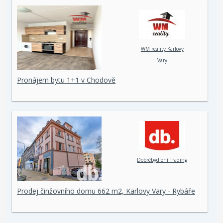
WM reality Karlovy
Vary
Pronájem bytu 1+1 v Chodově
Dobrébydlení Trading
Prodej činžovního domu 662 m2, Karlovy Vary - Rybáře