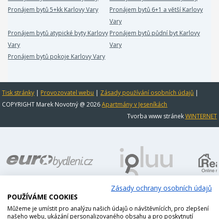
Pronájem bytů 5+kk Karlovy Vary
Pronájem bytů 6+1 a větší Karlovy
Vary
Pronájem bytů atypické byty Karlovy
Pronájem bytů půdní byt Karlovy
Vary
Vary
Pronájem bytů pokoje Karlovy Vary
Tisk stránky
|
Provozovatel webu
|
Zásady používání osobních údajů
|
COPYRIGHT Marek Novotný @ 2026
Apartmány v Jeseníkách
Tvorba www stránek
WINTERNET
Zásady ochrany osobních údajů
POUŽÍVÁME COOKIES
Můžeme je umístit pro analýzu našich údajů o návštěvnících, pro zlepšení
našeho webu, ukázání personalizovaného obsahu a pro poskytnutí