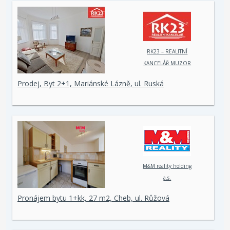
RK23 – REALITNÍ
KANCELÁŘ MUZOR
s.r.o.
Prodej, Byt 2+1, Mariánské Lázně, ul. Ruská
M&M reality holding
a.s.
Pronájem bytu 1+kk, 27 m2, Cheb, ul. Růžová