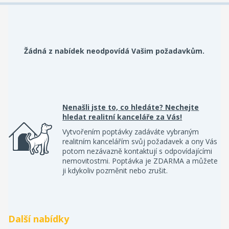
Žádná z nabídek neodpovídá Vašim požadavkům.
Nenašli jste to, co hledáte? Nechejte
hledat realitní kanceláře za Vás!
Vytvořením poptávky zadáváte vybraným
realitním kancelářím svůj požadavek a ony Vás
potom nezávazně kontaktují s odpovídajícími
nemovitostmi. Poptávka je ZDARMA a můžete
ji kdykoliv pozměnit nebo zrušit.
Další nabídky