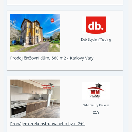
Dobrébydlení Trading
Prodej činžovní dům, 568 m2 - Karlovy Vary
WM reality Karlovy
Vary
Pronájem zrekonstruovaného bytu 2+1