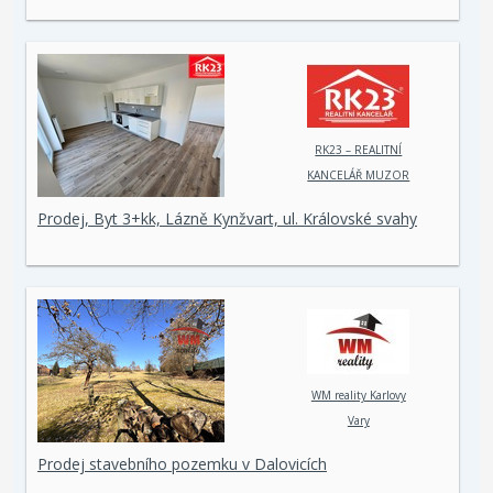
RK23 – REALITNÍ
KANCELÁŘ MUZOR
s.r.o.
Prodej, Byt 3+kk, Lázně Kynžvart, ul. Královské svahy
WM reality Karlovy
Vary
Prodej stavebního pozemku v Dalovicích