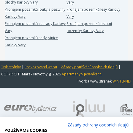
plochy Karlovy Vary
Vary
Pronájem pozemků louky a pastviny
Pronájem pozemků lesy Karlovy
Karlovy Vary
Vary
Pronájem pozemků zahrady Karlovy
Pronájem pozemků ostatní
Vary
pozemky Karlovy Vary
Pronájem pozemků sady, vinice
Karlovy Vary
Tisk stránky
|
Provozovatel webu
|
Zásady používání osobních údajů
|
COPYRIGHT Marek Novotný @ 2026
Apartmány v Jeseníkách
Tvorba www stránek
WINTERNET
Zásady ochrany osobních údajů
POUŽÍVÁME COOKIES