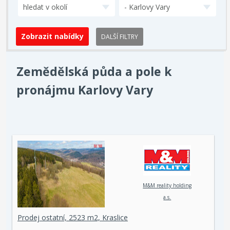
hledat v okolí
- Karlovy Vary
DALŠÍ FILTRY
Zemědělská půda a pole k
pronájmu Karlovy Vary
M&M reality holding
a.s.
Prodej ostatní, 2523 m2, Kraslice