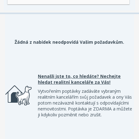
Žádná z nabídek neodpovídá Vašim požadavkům.
Nenašli jste to, co hledáte? Nechejte
hledat realitní kanceláře za Vás!
Vytvořením poptávky zadáváte vybraným
realitním kancelářím svůj požadavek a ony Vás
potom nezávazně kontaktují s odpovídajícími
nemovitostmi. Poptávka je ZDARMA a můžete
ji kdykoliv pozměnit nebo zrušit.