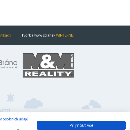
eníkách
Tvorba www stránek
WINTERNET
y osobních údajů
Přijmout vše