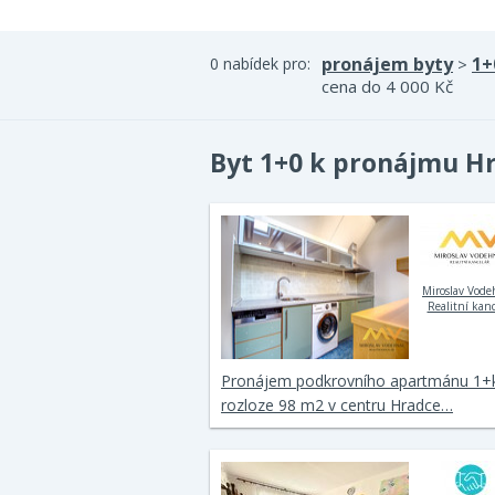
pronájem byty
1+
0 nabídek pro:
>
cena do 4 000 Kč
Byt 1+0 k pronájmu H
Miroslav Vode
Realitní kanc
Pronájem podkrovního apartmánu 1+
rozloze 98 m2 v centru Hradce…