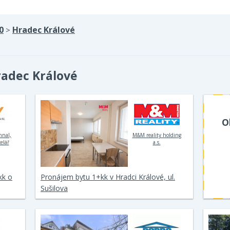
0
Hradec Králové
>
radec Králové
O
hnal,
M&M reality holding
elář
a.s.
kk o
Pronájem bytu 1+kk v Hradci Králové, ul.
Sušilova