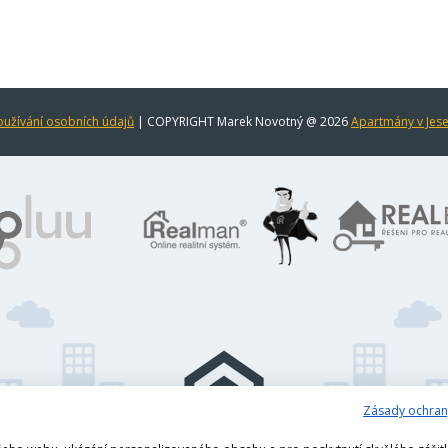
užívání osobních údajů
| COPYRIGHT Marek Novotný @ 2026
Apartmány v Jes
Zásady ochran