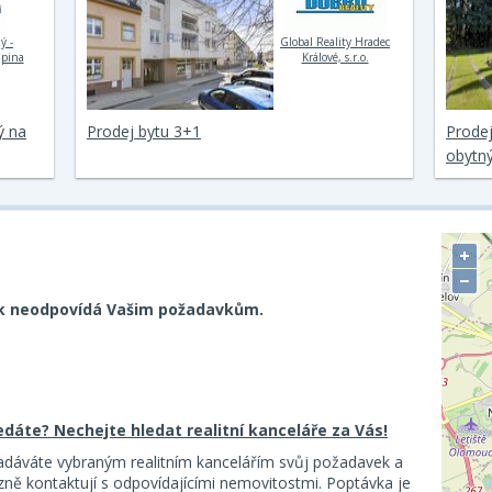
ý -
Global Reality Hradec
upina
Králové, s.r.o.
ý na
Prodej bytu 3+1
Prodej
obytn
+
−
k neodpovídá Vašim požadavkům.
ledáte? Nechejte hledat realitní kanceláře za Vás!
adáváte vybraným realitním kancelářím svůj požadavek a
ě kontaktují s odpovídajícími nemovitostmi. Poptávka je