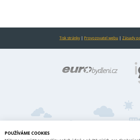
Tisk stránky
|
Provozovatel webu
|
Zásady po
POUŽÍVÁME COOKIES