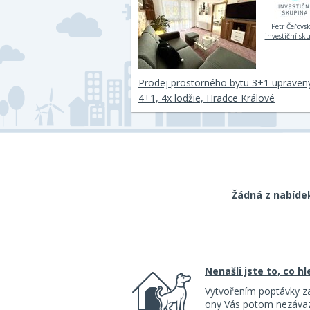
Petr Čeřovsk
investiční sk
Prodej prostorného bytu 3+1 upraven
4+1, 4x lodžie, Hradce Králové
Žádná z nabíde
Nenašli jste to, co h
Vytvořením poptávky z
ony Vás potom nezávazn