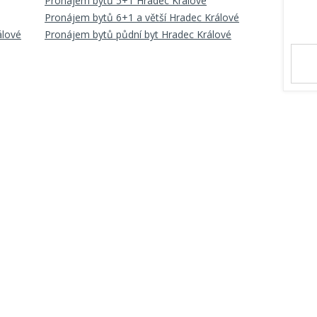
Pronájem bytů 5+1 Hradec Králové
Pronájem bytů 6+1 a větší Hradec Králové
álové
Pronájem bytů půdní byt Hradec Králové