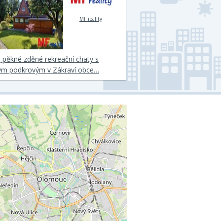
MF reality
 pěkné zděné rekreační chaty s
ým podkrovým v Zákraví obce…