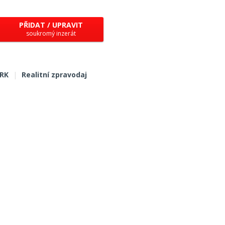
PŘIDAT / UPRAVIT
soukromý inzerát
 RK
|
Realitní zpravodaj