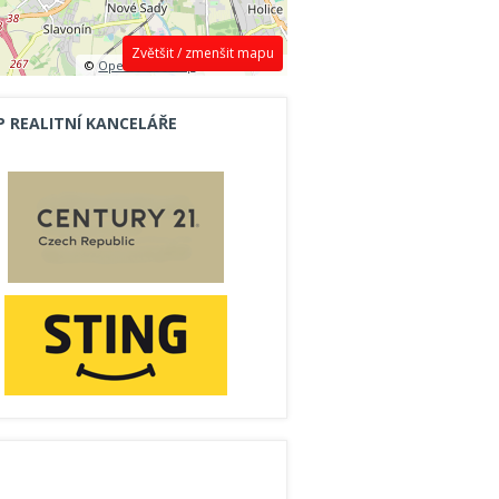
Zvětšit / zmenšit mapu
©
OpenStreetMap
contributors.
P REALITNÍ KANCELÁŘE