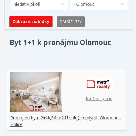
hledat v okolí
- Olomouc
DALŠÍ FILTRY
Byt 1+1 k pronájmu Olomouc
Metr2 reality s.r.o.
Pronájem bytu 2+kk,64 m2 U solných mlýnů, Olomouc -
Holice