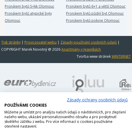
Pronájem bytů 5+kk Olomouc
Pronájem bytů 6+1 a větší Olomouc
Pronájem bytů atypické byty
Pronájem bytů půdní byt Olomouc
Olomouc
Pronájem bytů pokoje Olomouc
Tisk stránky
|
Provozovatel webu
|
Zásady používání osobních údajů
|
COPYRIGHT Marek Novotný @ 2026
Apartmány v Jeseníkách
Tvorba www stránek
WINTERNET
Zásady ochrany osobních údajů
POUŽÍVÁME COOKIES
Můžeme je umístit pro analýzu našich údajů o návštěvnících, pro zlepšení
našeho webu, ukázání personalizovaného obsahu a pro poskytnutí
skvělého zážitku z webu. Pro více informací o cookies používáme
otevřené nastavení.