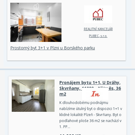
REALITNÍ KANCELÁŘ
PUBEC, s.r.o.
Prostorný byt 3+1 v Plzni u Borského parku
Pronájem bytu 1+1, U Dráhy,
Skvrňany, 11000,- Kč/měs, 36
m2
K dlouhodobému podnájmu
nabízíme útulný byt o dispozici 1+1 v
klidné lokalitě Plzeň - Skvrňany. Byt o
podlahové ploše 36 m2 se nachází v
1. PP…