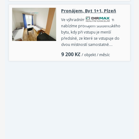
Pronájem, Byt 1+1, Plzeň
Ve výhradním zastoupení Vám
nabízíme pronájem studentského
bytu, kdy při vstupu je menší
předsíně, ze které se vstupuje do
dvou místností samostatně.…
9 200
Kč
/ objekt / měsíc