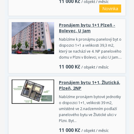
11 000
Kč
/ objekt / měsíc
Novinka
Pronájem bytu 1+1 Plzeň -
Bolevec, U Jam
Nabízíme k pronájmu panelový byt o
dispozici 1+1 a velikosti 39,3 m2,
který se nachází ve 4. NP panelového
domu v Plzni v Bolevci, v ulici U Jam.…
11 000
Kč
/ objekt / měsíc
Pronájem bytu 1+1, Žlutická,
Plzeň, 2NP
Nabízíme pronájem bytové jednotky
o dispozici 1+1, velikosti 39 m2,
umístěné ve 2.nadzemním podlaží
panelového bytu ve Žlutické ulici v
Plzni. Byt…
11 000
Kč
/ objekt / měsíc