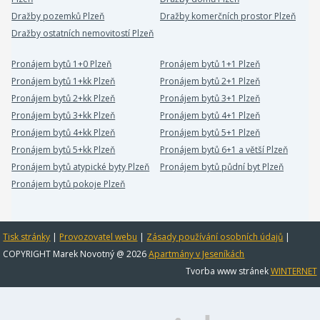
Dražby pozemků Plzeň
Dražby komerčních prostor Plzeň
Dražby ostatních nemovitostí Plzeň
Pronájem bytů 1+0 Plzeň
Pronájem bytů 1+1 Plzeň
Pronájem bytů 1+kk Plzeň
Pronájem bytů 2+1 Plzeň
Pronájem bytů 2+kk Plzeň
Pronájem bytů 3+1 Plzeň
Pronájem bytů 3+kk Plzeň
Pronájem bytů 4+1 Plzeň
Pronájem bytů 4+kk Plzeň
Pronájem bytů 5+1 Plzeň
Pronájem bytů 5+kk Plzeň
Pronájem bytů 6+1 a větší Plzeň
Pronájem bytů atypické byty Plzeň
Pronájem bytů půdní byt Plzeň
Pronájem bytů pokoje Plzeň
Tisk stránky
|
Provozovatel webu
|
Zásady používání osobních údajů
|
COPYRIGHT Marek Novotný @ 2026
Apartmány v Jeseníkách
Tvorba www stránek
WINTERNET