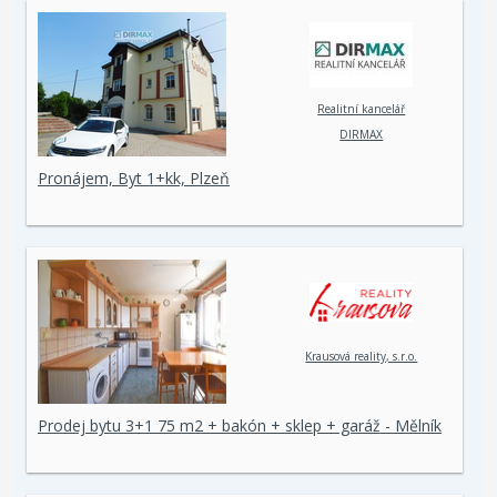
Realitní kancelář
DIRMAX
Pronájem, Byt 1+kk, Plzeň
Krausová reality, s.r.o.
Prodej bytu 3+1 75 m2 + bakón + sklep + garáž - Mělník