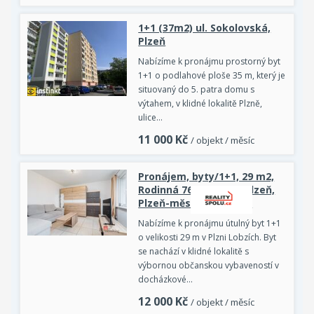
1+1 (37m2) ul. Sokolovská,
Plzeň
Nabízíme k pronájmu prostorný byt
1+1 o podlahové ploše 35 m, který je
situovaný do 5. patra domu s
výtahem, v klidné lokalitě Plzně,
ulice…
11 000
Kč
/ objekt / měsíc
Pronájem, byty/1+1, 29 m2,
Rodinná 765/1, 31200 Plzeň,
Plzeň-město [ID 84303]
Nabízíme k pronájmu útulný byt 1+1
o velikosti 29 m v Plzni Lobzích. Byt
se nachází v klidné lokalitě s
výbornou občanskou vybaveností v
docházkové…
12 000
Kč
/ objekt / měsíc