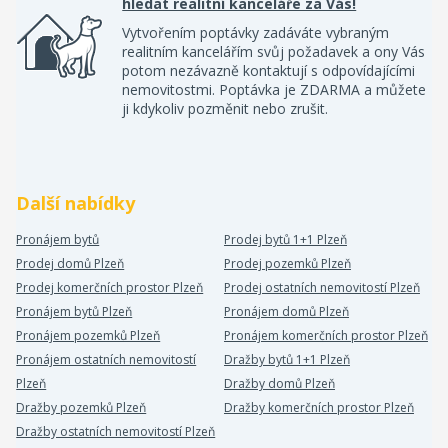
hledat realitní kanceláře za Vás!
Vytvořením poptávky zadáváte vybraným
realitním kancelářím svůj požadavek a ony Vás
potom nezávazně kontaktují s odpovídajícími
nemovitostmi. Poptávka je ZDARMA a můžete
ji kdykoliv pozměnit nebo zrušit.
Další nabídky
Pronájem bytů
Prodej bytů 1+1 Plzeň
Prodej domů Plzeň
Prodej pozemků Plzeň
Prodej komerčních prostor Plzeň
Prodej ostatních nemovitostí Plzeň
Pronájem bytů Plzeň
Pronájem domů Plzeň
Pronájem pozemků Plzeň
Pronájem komerčních prostor Plzeň
Pronájem ostatních nemovitostí
Dražby bytů 1+1 Plzeň
Plzeň
Dražby domů Plzeň
Dražby pozemků Plzeň
Dražby komerčních prostor Plzeň
Dražby ostatních nemovitostí Plzeň