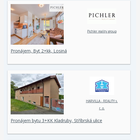
Pichler reality group
Pronájem, Byt 2+kk, Losiná
HARVILLA - REALITY s.
r. o.
Pronájem bytu 3+KK Kladruby, Stříbrská ulice