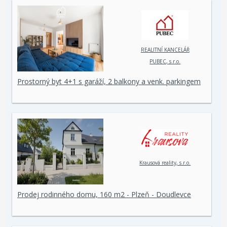
REALITNÍ KANCELÁŘ
PUBEC, s.r.o.
Prostorný byt 4+1 s garáží, 2 balkony a venk. parkingem
Krausová reality, s.r.o.
Prodej rodinného domu, 160 m2 - Plzeň - Doudlevce