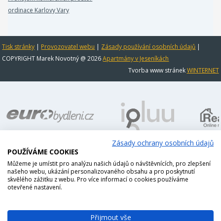
ordinace Karlovy Vary
Tisk stránky
|
Provozovatel webu
|
Zásady používání osobních údajů
|
COPYRIGHT Marek Novotný @ 2026
Apartmány v Jeseníkách
Tvorba www stránek
WINTERNET
Zásady ochrany osobních údajů
POUŽÍVÁME COOKIES
Můžeme je umístit pro analýzu našich údajů o návštěvnících, pro zlepšení
našeho webu, ukázání personalizovaného obsahu a pro poskytnutí
skvělého zážitku z webu. Pro více informací o cookies používáme
otevřené nastavení.
Přijmout vše