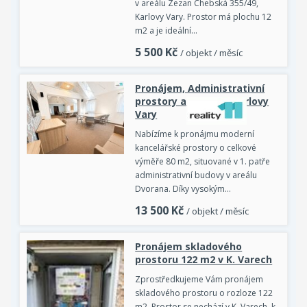
v areálu Zezan Chebská 355/49,
Karlovy Vary. Prostor má plochu 12
m2 a je ideální…
5 500
Kč
/ objekt / měsíc
Pronájem, Administrativní
prostory a objekty, Karlovy
Vary
Nabízíme k pronájmu moderní
kancelářské prostory o celkové
výměře 80 m2, situované v 1. patře
administrativní budovy v areálu
Dvorana. Díky vysokým…
13 500
Kč
/ objekt / měsíc
Pronájem skladového
prostoru 122 m2 v K. Varech
Zprostředkujeme Vám pronájem
skladového prostoru o rozloze 122
m2. Prostor se nechází v K. Varech, k