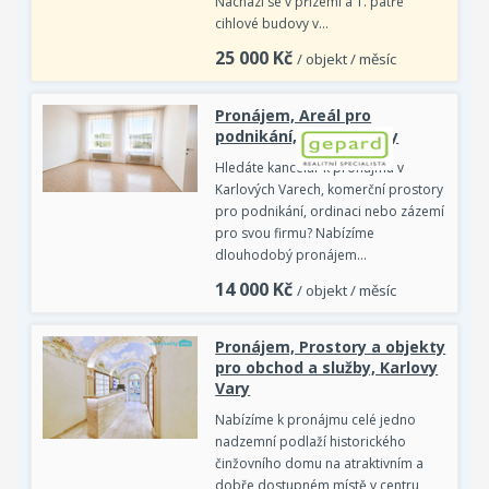
Nachází se v přízemí a 1. patře
cihlové budovy v…
25 000
Kč
/ objekt / měsíc
Pronájem, Areál pro
podnikání, Karlovy Vary
Hledáte kancelář k pronájmu v
Karlových Varech, komerční prostory
pro podnikání, ordinaci nebo zázemí
pro svou firmu? Nabízíme
dlouhodobý pronájem…
14 000
Kč
/ objekt / měsíc
Pronájem, Prostory a objekty
pro obchod a služby, Karlovy
Vary
Nabízíme k pronájmu celé jedno
nadzemní podlaží historického
činžovního domu na atraktivním a
dobře dostupném místě v centru