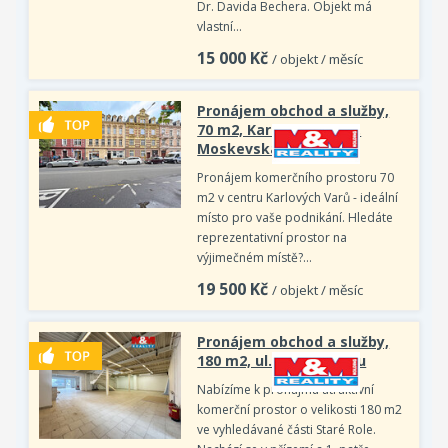
Dr. Davida Bechera. Objekt má
vlastní…
15 000
Kč
/ objekt / měsíc
Pronájem obchod a služby,
70 m2, Karlovy Vary, ul.
Moskevská
Pronájem komerčního prostoru 70
m2 v centru Karlových Varů - ideální
místo pro vaše podnikání. Hledáte
reprezentativní prostor na
výjimečném místě?…
19 500
Kč
/ objekt / měsíc
Pronájem obchod a služby,
180 m2, ul. Závodu míru
Nabízíme k pronájmu atraktivní
komerční prostor o velikosti 180 m2
ve vyhledávané části Staré Role.