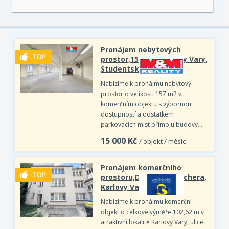
Pronájem nebytových
prostor,157 m2, Karlovy Vary,
Studentská
Nabízíme k pronájmu nebytový
prostor o velikosti 157 m2 v
komerčním objektu s výbornou
dostupností a dostatkem
parkovacích míst přímo u budovy.…
15 000
Kč
/ objekt / měsíc
Pronájem komerčního
prostoru,Dr. Davida Bechera,
Karlovy Vary
Nabízíme k pronájmu komerční
objekt o celkové výměře 102,62 m v
atraktivní lokalitě Karlovy Vary, ulice