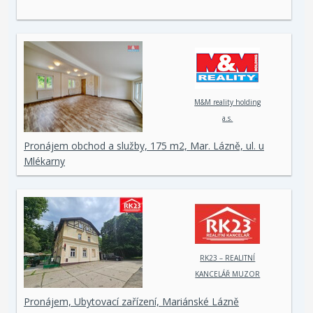
M&M reality holding
a.s.
Pronájem obchod a služby, 175 m2, Mar. Lázně, ul. u
Mlékarny
RK23 – REALITNÍ
KANCELÁŘ MUZOR
s.r.o.
Pronájem, Ubytovací zařízení, Mariánské Lázně