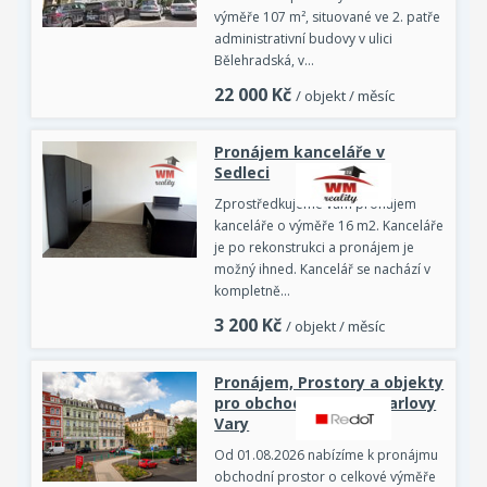
výměře 107 m², situované ve 2. patře
administrativní budovy v ulici
Bělehradská, v…
22 000
Kč
/ objekt / měsíc
Pronájem kanceláře v
Sedleci
Zprostředkujeme vám pronájem
kanceláře o výměře 16 m2. Kanceláře
je po rekonstrukci a pronájem je
možný ihned. Kancelář se nachází v
kompletně…
3 200
Kč
/ objekt / měsíc
Pronájem, Prostory a objekty
pro obchod a služby, Karlovy
Vary
Od 01.08.2026 nabízíme k pronájmu
obchodní prostor o celkové výměře