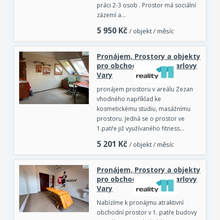
práci 2-3 osob . Prostor má sociální
zázemí a…
5 950
Kč
/ objekt / měsíc
Pronájem, Prostory a objekty
pro obchod a služby, Karlovy
Vary
pronájem prostoru v areálu Zezan
vhodného například ke
kosmetickému studiu, masážnímu
prostoru. Jedná se o prostor ve
1.patře již využívaného fitness…
5 201
Kč
/ objekt / měsíc
Pronájem, Prostory a objekty
pro obchod a služby, Karlovy
Vary
Nabízíme k pronájmu atraktivní
obchodní prostor v 1. patře budovy