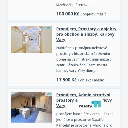
lázeňského území…
100 000
Kč
/ objekt / měsíc
Pronájem, Prostory a objekty
pro obchod a služby, Karlovy
Vary
Nabízíme k pronájmu nebytové
prostory v historickém činžovním
domě na velmi atraktivním místě v
centru lázeňského území města
Karlovy Vary. Celý dům,…
17 500
Kč
/ objekt / měsíc
Pronájem, Administrativní
prostory a objekty, Karlovy
Vary
pronájem kanceláře v areálu Zezan.
Jedná se o prostor ve 3.patře.
Kancelář je prostorná, vhodná pro