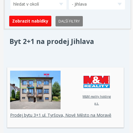
hledat v okolí
- Jihlava
DALŠÍ FILTRY
Byt 2+1 na prodej Jihlava
M&M reality holding
a.s.
Prodej bytu 3+1 ul. Tyršova, Nové Město na Moravě