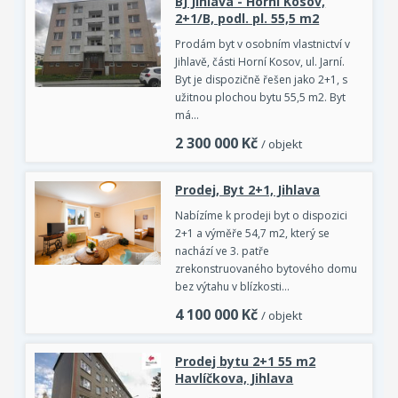
BJ Jihlava - Horní Kosov,
2+1/B, podl. pl. 55,5 m2
Prodám byt v osobním vlastnictví v
Jihlavě, části Horní Kosov, ul. Jarní.
Byt je dispozičně řešen jako 2+1, s
užitnou plochou bytu 55,5 m2. Byt
má…
2 300 000
Kč
/ objekt
Prodej, Byt 2+1, Jihlava
Nabízíme k prodeji byt o dispozici
2+1 a výměře 54,7 m2, který se
nachází ve 3. patře
zrekonstruovaného bytového domu
bez výtahu v blízkosti…
4 100 000
Kč
/ objekt
Prodej bytu 2+1 55 m2
Havlíčkova, Jihlava