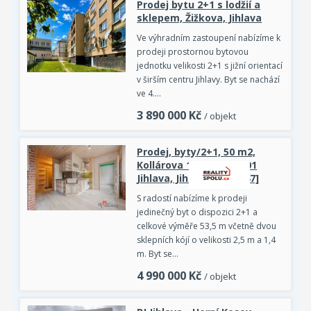
Prodej bytu 2+1 s lodžií a
sklepem, Žižkova, Jihlava
Ve výhradním zastoupení nabízíme k
prodeji prostornou bytovou
jednotku velikosti 2+1 s jižní orientací
v širším centru Jihlavy. Byt se nachází
ve 4.…
3 890 000
Kč
/ objekt
Prodej, byty/2+1, 50 m2,
Kollárova 1447/18, 58601
Jihlava, Jihlava [ID 84947]
S radostí nabízíme k prodeji
jedinečný byt o dispozici 2+1 a
celkové výměře 53,5 m včetně dvou
sklepních kójí o velikosti 2,5 m a 1,4
m. Byt se…
4 990 000
Kč
/ objekt