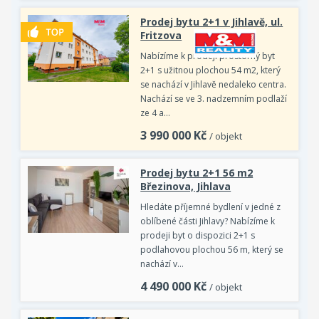
Prodej bytu 2+1 v Jihlavě, ul.
Fritzova
Nabízíme k prodeji prostorný byt
2+1 s užitnou plochou 54 m2, který
se nachází v Jihlavě nedaleko centra.
Nachází se ve 3. nadzemním podlaží
ze 4 a…
3 990 000
Kč
/ objekt
Prodej bytu 2+1 56 m2
Březinova, Jihlava
Hledáte příjemné bydlení v jedné z
oblíbené části Jihlavy? Nabízíme k
prodeji byt o dispozici 2+1 s
podlahovou plochou 56 m, který se
nachází v…
4 490 000
Kč
/ objekt