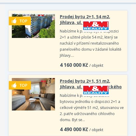
Prodej bytu 2+1, 54 m2,
Jihlava, ul. U Hřbitova
Nabízíme k prodeji byt o dispozici
2+1 a užitné ploše 54 m2, který se
nachází v přízemí revitalizovaného
panelového domu v žádané lokalitě
Jihlavy.…
4 160 000
Kč
/ objekt
Prodej bytu 2+1, 51 m2,
Jihlava, ul. Evžena Rošického
Nabízíme k prodeji atraktivní
bytovou jednotku o dispozici 2+1 a
celkové výměře 51 m2, situovanou ve
2. patře udržovaného cihlového
domu. Byt se…
4 490 000
Kč
/ objekt