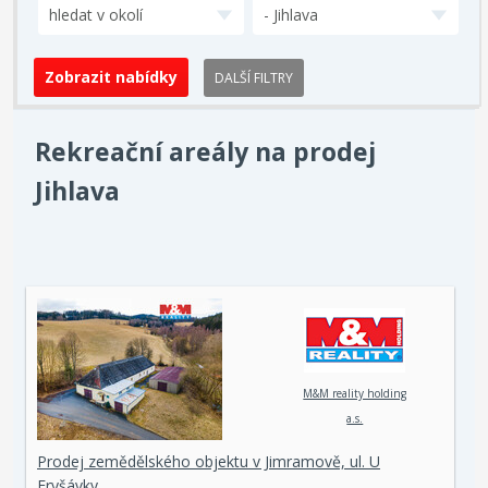
hledat v okolí
- Jihlava
DALŠÍ FILTRY
Rekreační areály na prodej
Jihlava
M&M reality holding
a.s.
Prodej zemědělského objektu v Jimramově, ul. U
Fryšávky