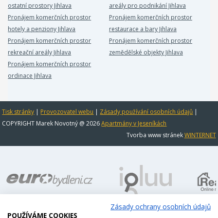
ostatní prostory Jihlava
areály pro podnikání Jihlava
Pronájem komerčních prostor
Pronájem komerčních prostor
hotely a penziony Jihlava
restaurace a bary Jihlava
Pronájem komerčních prostor
Pronájem komerčních prostor
rekreační areály Jihlava
zemědělské objekty Jihlava
Pronájem komerčních prostor
ordinace Jihlava
Tisk stránky
|
Provozovatel webu
|
Zásady používání osobních údajů
|
COPYRIGHT Marek Novotný @ 2026
Apartmány v Jeseníkách
Tvorba www stránek
WINTERNET
Zásady ochrany osobních údajů
POUŽÍVÁME COOKIES