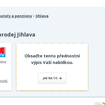
hotely a penziony
Jihlava
>
rodej Jihlava
Obsaďte tento přednostní
výpis Vaší nabídkou.
olding
JAK NA TO
mově,