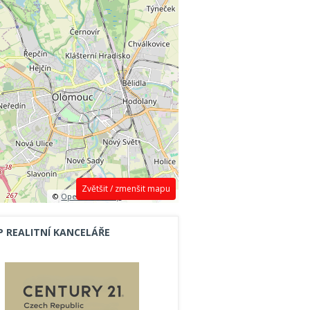
Zvětšit / zmenšit mapu
©
OpenStreetMap
contributors.
P REALITNÍ KANCELÁŘE