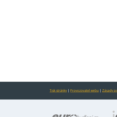
Tisk stránky
|
Provozovatel webu
|
Zásady po