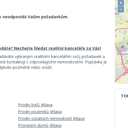
+
−
k neodpovídá Vašim požadavkům.
ledáte? Nechejte hledat realitní kanceláře za Vás!
adáváte vybraným realitním kancelářím svůj požadavek a
ě kontaktují s odpovídajícími nemovitostmi. Poptávka je
koliv pozměnit nebo zrušit.
TO
Prodej bytů Jihlava
Prodej pozemků Jihlava
Prodej ostatních nemovitostí Jihlava
Pronájem domů Jihlava