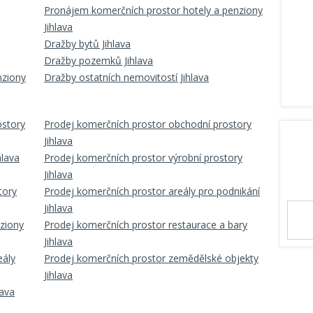
Pronájem komerčních prostor hotely a penziony
Jihlava
Dražby bytů Jihlava
Dražby pozemků Jihlava
nziony
Dražby ostatních nemovitostí Jihlava
ostory
Prodej komerčních prostor obchodní prostory
Jihlava
hlava
Prodej komerčních prostor výrobní prostory
Jihlava
tory
Prodej komerčních prostor areály pro podnikání
Jihlava
nziony
Prodej komerčních prostor restaurace a bary
Jihlava
eály
Prodej komerčních prostor zemědělské objekty
Jihlava
lava