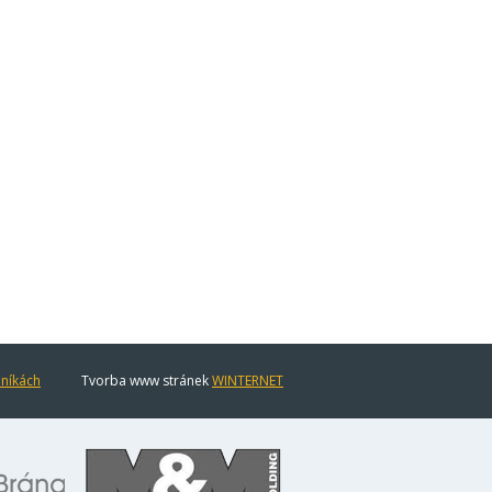
eníkách
Tvorba www stránek
WINTERNET