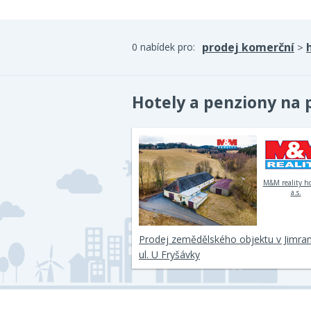
prodej komerční
0 nabídek pro:
>
Hotely a penziony na p
M&M reality h
a.s.
Prodej zemědělského objektu v Jimra
ul. U Fryšávky