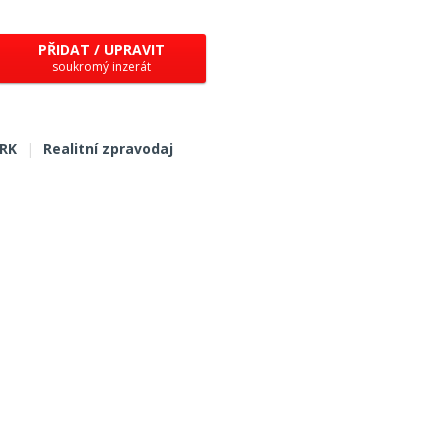
PŘIDAT / UPRAVIT
soukromý inzerát
 RK
|
Realitní zpravodaj