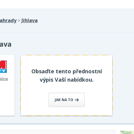
ahrady
Jihlava
>
lava
Obsaďte tento přednostní
výpis Vaší nabídkou.
olding
JAK NA TO