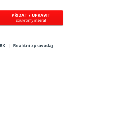
PŘIDAT / UPRAVIT
soukromý inzerát
 RK
|
Realitní zpravodaj