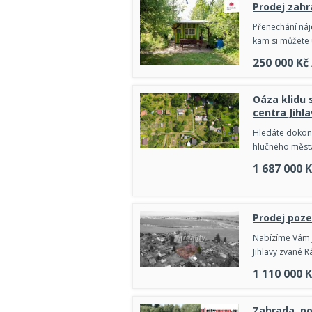
Prodej zahr
Přenechání náj
kam si můžete 
250 000
Kč
Oáza klidu
centra Jihla
Hledáte dokona
hlučného města
1 687 000
K
Prodej poze
Nabízíme Vám j
Jihlavy zvané R
1 110 000
K
Zahrada, po