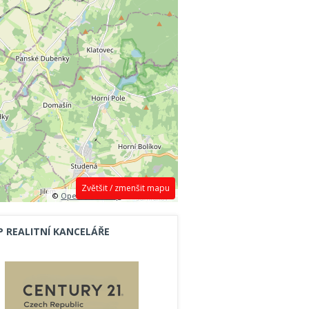
Zvětšit / zmenšit mapu
©
OpenStreetMap
contributors.
P REALITNÍ KANCELÁŘE