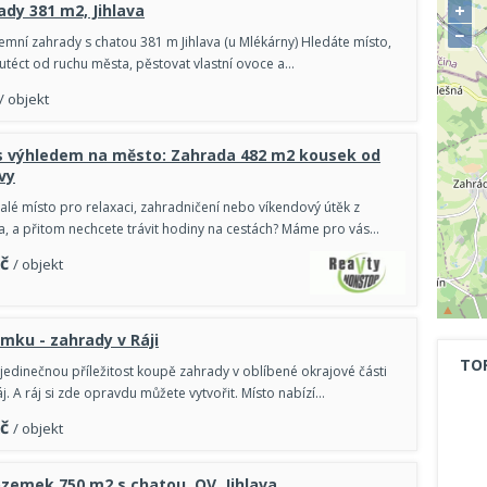
+
ady 381 m2, Jihlava
−
emní zahrady s chatou 381 m Jihlava (u Mlékárny) Hledáte místo,
utéct od ruchu města, pěstovat vlastní ovoce a…
/ objekt
 s výhledem na město: Zahrada 482 m2 kousek od
vy
lé místo pro relaxaci, zahradničení nebo víkendový útěk z
, a přitom nechcete trávit hodiny na cestách? Máme pro vás…
č
/ objekt
mku - zahrady v Ráji
TO
edinečnou příležitost koupě zahrady v oblíbené okrajové části
áj. A ráj si zde opravdu můžete vytvořit. Místo nabízí…
č
/ objekt
zemek 750 m2 s chatou, OV, Jihlava