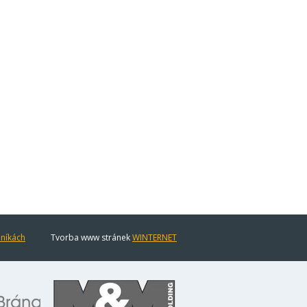
eníkách
Tvorba www stránek
WINTERNET