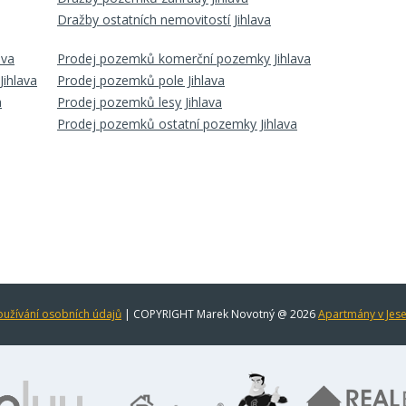
Dražby ostatních nemovitostí Jihlava
ava
Prodej pozemků komerční pozemky Jihlava
Jihlava
Prodej pozemků pole Jihlava
a
Prodej pozemků lesy Jihlava
Prodej pozemků ostatní pozemky Jihlava
užívání osobních údajů
| COPYRIGHT Marek Novotný @ 2026
Apartmány v Jes