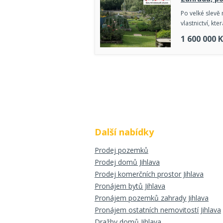
Po velké slevě
vlastnictví, kt
1 600 000
K
Další nabídky
Prodej pozemků
Prodej domů Jihlava
Prodej komerčních prostor Jihlava
Pronájem bytů Jihlava
Pronájem pozemků zahrady Jihlava
Pronájem ostatních nemovitostí Jihlava
Dražby domů Jihlava