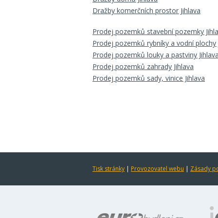
Dražby komerčních prostor Jihlava
Prodej pozemků stavební pozemky Jihl
Prodej pozemků rybníky a vodní plochy 
Prodej pozemků louky a pastviny Jihlav
Prodej pozemků zahrady Jihlava
Prodej pozemků sady, vinice Jihlava
Tisk stránky
|
Provozovatel webu
|
Zásady po