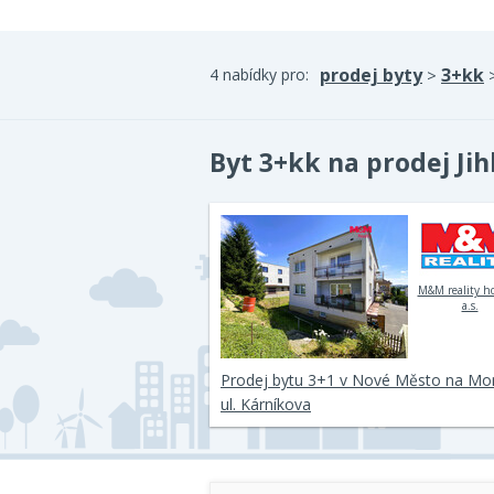
prodej byty
3+kk
4 nabídky pro:
>
Byt 3+kk na prodej Jih
M&M reality h
a.s.
Prodej bytu 3+1 v Nové Město na Mo
ul. Kárníkova