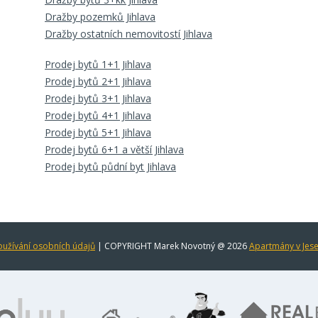
Dražby pozemků Jihlava
Dražby ostatních nemovitostí Jihlava
Prodej bytů 1+1 Jihlava
Prodej bytů 2+1 Jihlava
Prodej bytů 3+1 Jihlava
Prodej bytů 4+1 Jihlava
Prodej bytů 5+1 Jihlava
Prodej bytů 6+1 a větší Jihlava
Prodej bytů půdní byt Jihlava
užívání osobních údajů
| COPYRIGHT Marek Novotný @ 2026
Apartmány v Jes