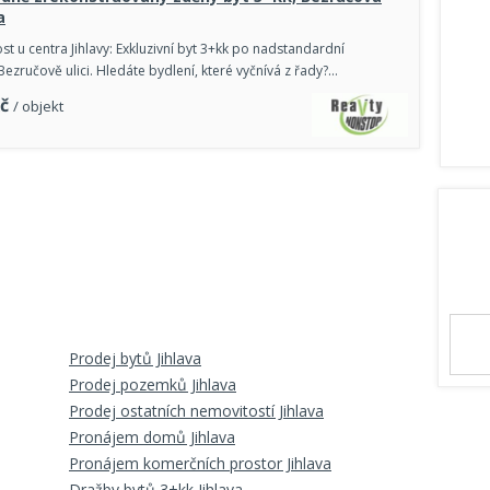
a
t u centra Jihlavy: Exkluzivní byt 3+kk po nadstandardní
Bezručově ulici. Hledáte bydlení, které vyčnívá z řady?…
č
/ objekt
Prodej bytů Jihlava
Prodej pozemků Jihlava
Prodej ostatních nemovitostí Jihlava
Pronájem domů Jihlava
Pronájem komerčních prostor Jihlava
Dražby bytů 3+kk Jihlava