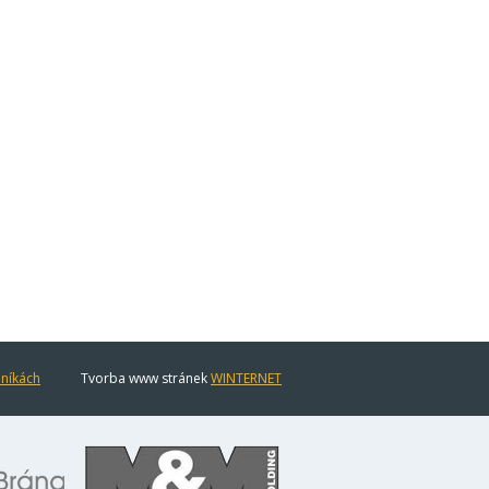
eníkách
Tvorba www stránek
WINTERNET