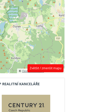
Zvětšit / zmenšit mapu
©
OpenStreetMap
contributors.
P REALITNÍ KANCELÁŘE