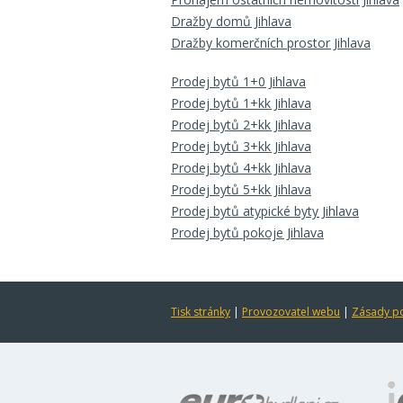
Dražby domů Jihlava
Dražby komerčních prostor Jihlava
Prodej bytů 1+0 Jihlava
Prodej bytů 1+kk Jihlava
Prodej bytů 2+kk Jihlava
Prodej bytů 3+kk Jihlava
Prodej bytů 4+kk Jihlava
Prodej bytů 5+kk Jihlava
Prodej bytů atypické byty Jihlava
Prodej bytů pokoje Jihlava
Tisk stránky
|
Provozovatel webu
|
Zásady po