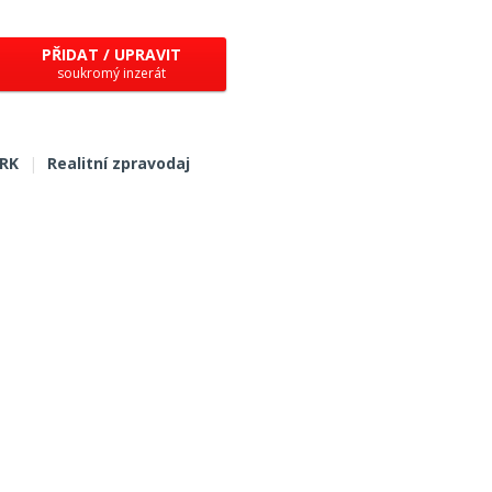
PŘIDAT / UPRAVIT
soukromý inzerát
 RK
|
Realitní zpravodaj