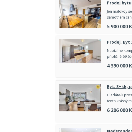
Prodej bytu
Jen málokdy se 
samotném centr
5 900 000
K
Prodej, Byt 
Nabízíme kompl
přibližně 69,65
4 390 000
K
Byt, 3+kk, p
Hledáte-li pros
tento krásný m
6 206 000
K
Nadstandar