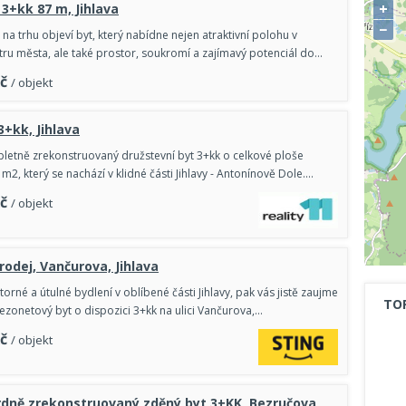
+
 3+kk 87 m, Jihlava
−
na trhu objeví byt, který nabídne nejen atraktivní polohu v
u města, ale také prostor, soukromí a zajímavý potenciál do…
č
/ objekt
3+kk, Jihlava
etně zrekonstruovaný družstevní byt 3+kk o celkové ploše
 m2, který se nachází v klidné části Jihlavy - Antonínově Dole.…
č
/ objekt
rodej, Vančurova, Jihlava
torné a útulné bydlení v oblíbené části Jihlavy, pak vás jistě zaujme
TO
ezonetový byt o dispozici 3+kk na ulici Vančurova,…
č
/ objekt
dně zrekonstruovaný zděný byt 3+KK, Bezručova