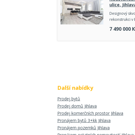
ulice, Jihlav
Designový skvos
rekonstrukci v 
7 490 000
K
Další nabídky
Prodej bytů
Prodej domů Jihlava
Prodej komerčních prostor Jihlava
Pronájem bytů 3+kk Jihlava
Pronájem pozemků Jihlava
Pronájem ostatních nemovitostí Jihlava