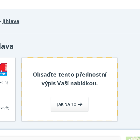
Jihlava
>
lava
Obsaďte tento přednostní
výpis Vaší nabídkou.
olding
JAK NA TO
ravě;