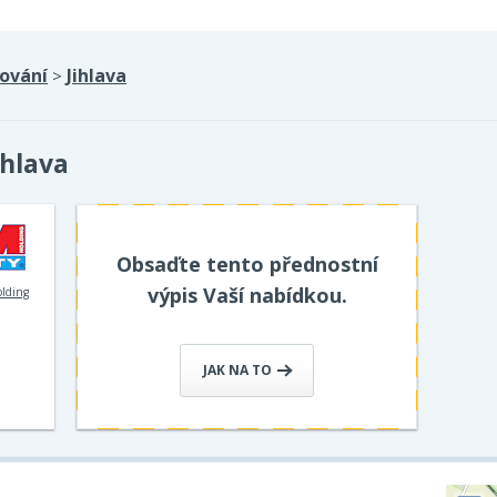
ování
Jihlava
>
ihlava
Obsaďte tento přednostní
výpis Vaší nabídkou.
olding
JAK NA TO