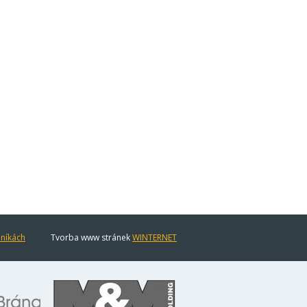
eníkách
Tvorba www stránek
WINTERNET