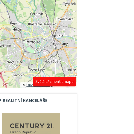
Zvětšit / zmenšit mapu
©
OpenStreetMap
contributors.
P REALITNÍ KANCELÁŘE