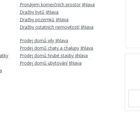
Pronájem komerčních prostor Jihlava
Dražby bytů Jihlava
Dražby pozemků Jihlava
Dražby ostatních nemovitostí Jihlava
Prodej domů vily Jihlava
Prodej domů chaty a chalupy Jihlava
atky
Prodej domů hrubé stavby Jihlava
Prodej domů ubytování Jihlava
a