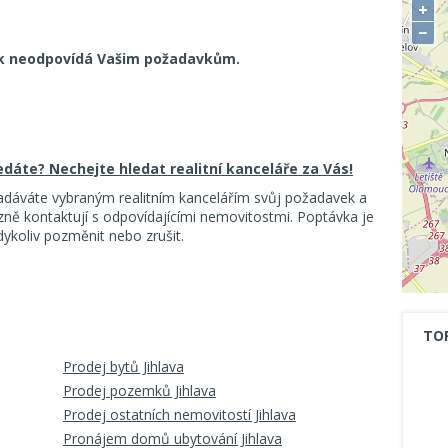
+
−
k neodpovídá Vašim požadavkům.
ledáte? Nechejte hledat realitní kanceláře za Vás!
adáváte vybraným realitním kancelářím svůj požadavek a
ě kontaktují s odpovídajícími nemovitostmi. Poptávka je
koliv pozměnit nebo zrušit.
TO
Prodej bytů Jihlava
Prodej pozemků Jihlava
Prodej ostatních nemovitostí Jihlava
Pronájem domů ubytování Jihlava