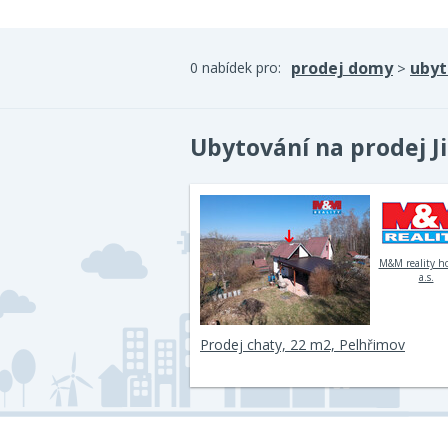
prodej domy
ubyt
0 nabídek pro:
>
Ubytování na prodej J
M&M reality h
a.s.
Prodej chaty, 22 m2, Pelhřimov