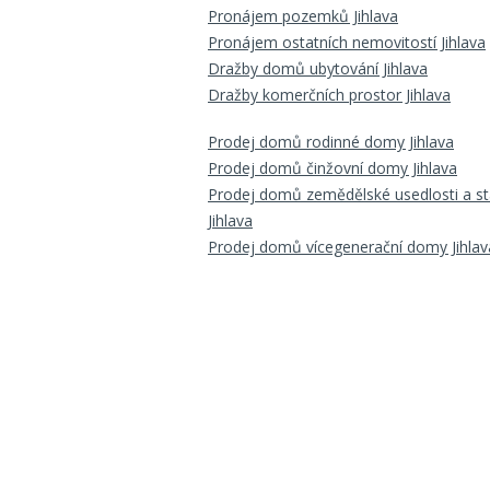
Pronájem pozemků Jihlava
Pronájem ostatních nemovitostí Jihlava
Dražby domů ubytování Jihlava
Dražby komerčních prostor Jihlava
Prodej domů rodinné domy Jihlava
Prodej domů činžovní domy Jihlava
Prodej domů zemědělské usedlosti a st
Jihlava
Prodej domů vícegenerační domy Jihlav