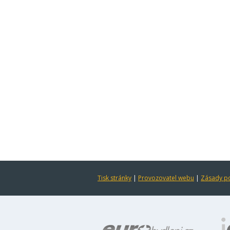
Tisk stránky
|
Provozovatel webu
|
Zásady po