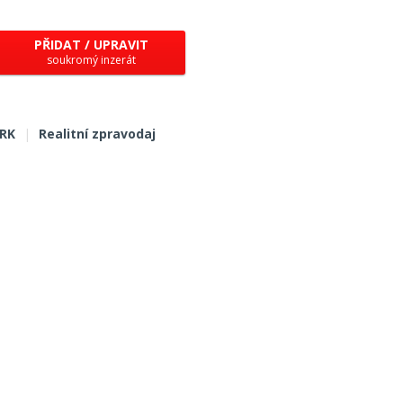
PŘIDAT / UPRAVIT
soukromý inzerát
 RK
|
Realitní zpravodaj