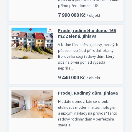
přímo před domem. Už…
7 990 000
Kč
/ objekt
Prodej rodinného domu 166
m2 Zelená, Jihlava
V klidné části města Jihlavy, necelých
pět set metrů od přírodní lokality
Borovinka stojí řadový dům, který
sice na první pohled vypadá
nepříliš…
9 440 000
Kč
/ objekt
Prodej, Rodinný dům, Jihlava
Hledáte domov, kde se snoubí
útulnost s moderními technologiemi
a nízkými náklady na provoz? Tento
řadový rodinný dům v perfektním
stavu je…