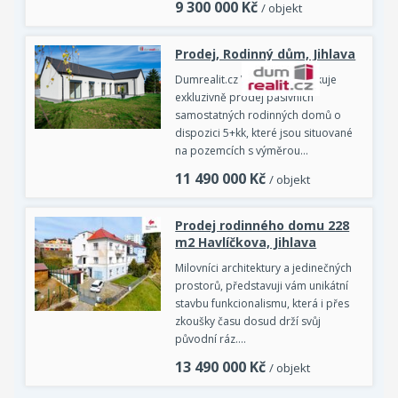
9 300 000
Kč
/ objekt
Prodej, Rodinný dům, Jihlava
Dumrealit.cz Vám zprostředkuje
exkluzivně prodej pasivních
samostatných rodinných domů o
dispozici 5+kk, které jsou situované
na pozemcích s výměrou…
11 490 000
Kč
/ objekt
Prodej rodinného domu 228
m2 Havlíčkova, Jihlava
Milovníci architektury a jedinečných
prostorů, představuji vám unikátní
stavbu funkcionalismu, která i přes
zkoušky času dosud drží svůj
původní ráz.…
13 490 000
Kč
/ objekt