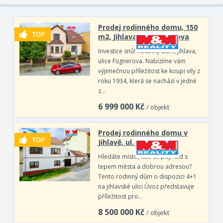
Prodej rodinného domu, 150
m2, Jihlava, ul. Fügnerova
Investice snů! Rodinný dům, Jihlava,
ulice Fügnerova. Nabízíme vám
výjimečnou příležitost ke koupi vily z
roku 1934, která se nachází v jedné
z…
6 999 000
Kč
/ objekt
Prodej rodinného domu v
Jihlavě, ul. Úvoz
Hledáte místo, kde se pojí klid s
tepem města a dobrou adresou?
Tento rodinný dům o dispozici 4+1
na jihlavské ulici Úvoz představuje
příležitost pro…
8 500 000
Kč
/ objekt