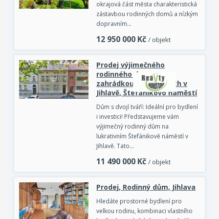
okrajová část města charakteristická
zástavbou rodinných domů a nízkým
dopravním…
12 950 000
Kč
/ objekt
Prodej výjimečného
rodinného domu se
zahrádkou o 4 podlažích v
Jihlavě, Štefánikovo náměstí
Dům s dvojí tváří: Ideální pro bydlení
i investici! Představujeme vám
výjimečný rodinný dům na
lukrativním Štefánikově náměstí v
Jihlavě. Tato…
11 490 000
Kč
/ objekt
Prodej, Rodinný dům, Jihlava
Hledáte prostorné bydlení pro
velkou rodinu, kombinaci vlastního