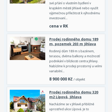
své přání o vlastním bydlení v
krajském městě Jihlavě nebo využít
výjimečnou příležitost k výhodnému
investovaní…
cena v RK
Prodej rodinného domu 189
m, pozemek 203 m Jihlava
Rodinný dům 189 m s bazénem,
terasou, dvěma balkony a možností
podnikání v blízkosti centra Jihlavy.
Nabízíme k prodeji prostorný a velmi
variabilní…
8 900 000
Kč
/ objekt
Prodej rodinného domu 320
m2 Lípová, Jihlava
Nacházíme se v Jihlavě přibližně
uprostřed ulice Lípová. Je to