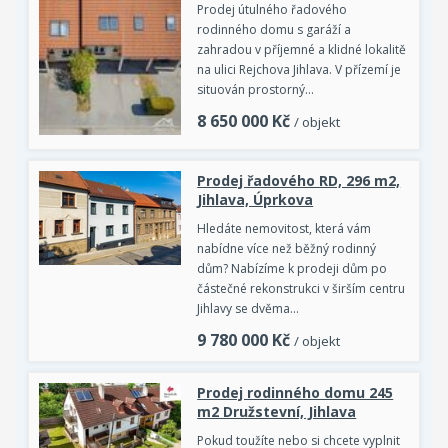
Prodej útulného řadového
rodinného domu s garáží a
zahradou v příjemné a klidné lokalitě
na ulici Rejchova Jihlava. V přízemí je
situován prostorný…
8 650 000
Kč
/ objekt
Prodej řadového RD, 296 m2,
Jihlava, Úprkova
Hledáte nemovitost, která vám
nabídne více než běžný rodinný
dům? Nabízíme k prodeji dům po
částečné rekonstrukci v širším centru
Jihlavy se dvěma…
9 780 000
Kč
/ objekt
Prodej rodinného domu 245
m2 Družstevní, Jihlava
Pokud toužíte nebo si chcete vyplnit