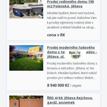
Prodej rodinného domu 190
m2 Polenská, Jihlava
Hledáte bydlení, které není tuctové,
tak jste našli to pravé. Nabízíme Vám
k prodeji výjimečný rodinný dům v
atraktivní a klidné lokalitě na okraji…
cena v RK
Prodej moderního řadového
domu s terasou a zahradou -
Jihlava, ul. Na Dolech
Prodej moderního řadového domu s
terasou a zahradou - Jihlava, ul. Na
Dolech. Hledáte bydlení, které nabízí
prostor pro velkou rodinu i klidné…
8 940 000
Kč
/ objekt
ŘRD 4+kk Jihlava Rejchova,
garáž, pozemek