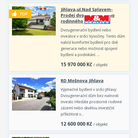
Jihlava,ul.Nad Splavem-
Prodej dvougeneračního
rodinného domu
Dvougenerační bydlení nebo
investice v srdci Vysočiny. Tento dům
nabízí komfortní bydlení pro dvě
generace nebo možnost spojení
bydlení a podnikání. …
15 970 000
Kč
/ objekt
RD Mošnova Jihlava
Výjimečné bydlení v srdci Jihlavy:
Dvougenerační dům bez nutnosti
investic Hledáte prostorné rodinné
zázemí nebo skvělou investiční
příležitost v…
12 600 000
Kč
/ objekt