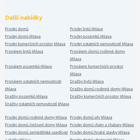
Další nabídky
Prodej domů
Prodej bytů Jihlava
Prodej domů Jihlava
Prodej pozemků Jihlava
Prodej komerčních prostor Jihlava
Prodej ostatních nemovitostí Jihlava
Pronájem bytů Jihlava
Pronájem domů rodinné domy
Jihlava
Pronájem pozemků Jihlava
Pronájem komerčních prostor
Jihlava
Pronájem ostatních nemovitostí
Dražby bytů Jihlava
Jihlava
Dražby domů rodinné domy Jihlava
Dražby pozemků Jihlava
Dražby komerčních prostor Jihlava
Dražby ostatních nemovitostí Jihlava
Prodej domů rodinné domy Jihlava
Prodej domů vily Jihlava
Prodej domů činžovní domy Jihlava
Prodej domů chaty a chalupy Jihlava
Prodej domů zemědělské usedlosti
Prodej domů hrubé stavby Jihlava
a statky Jihlava
Prodej domů ubytování Jihlava