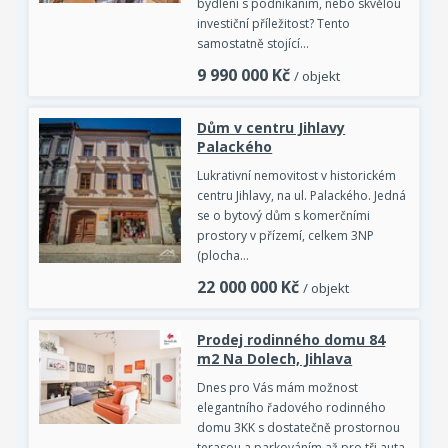
bydlení s podnikáním, nebo skvělou
investiční příležitost? Tento
samostatně stojící…
9 990 000
Kč
/ objekt
Dům v centru Jihlavy
Palackého
Lukrativní nemovitost v historickém
centru Jihlavy, na ul. Palackého. Jedná
se o bytový dům s komerčními
prostory v přízemí, celkem 3NP
(plocha…
22 000 000
Kč
/ objekt
Prodej rodinného domu 84
m2 Na Dolech, Jihlava
Dnes pro Vás mám možnost
elegantního řadového rodinného
domu 3KK s dostatečně prostornou
terasou a parkováním až pro tři auta