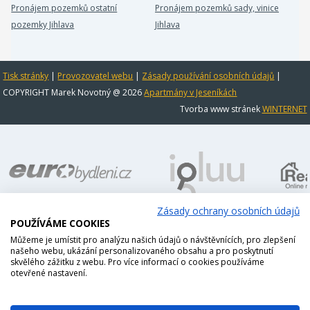
Pronájem pozemků ostatní
Pronájem pozemků sady, vinice
pozemky Jihlava
Jihlava
Tisk stránky
|
Provozovatel webu
|
Zásady používání osobních údajů
|
COPYRIGHT Marek Novotný @ 2026
Apartmány v Jeseníkách
Tvorba www stránek
WINTERNET
Zásady ochrany osobních údajů
POUŽÍVÁME COOKIES
Můžeme je umístit pro analýzu našich údajů o návštěvnících, pro zlepšení
našeho webu, ukázání personalizovaného obsahu a pro poskytnutí
skvělého zážitku z webu. Pro více informací o cookies používáme
otevřené nastavení.