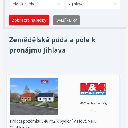
hledat v okolí
- Jihlava
DALŠÍ FILTRY
Zemědělská půda a pole k
pronájmu Jihlava
M&M reality holding
a.s.
Prodej pozemku 846 m2 k bydlení v Nové Vsi u
Chotěboře