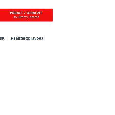
PŘIDAT / UPRAVIT
soukromý inzerát
 RK
|
Realitní zpravodaj