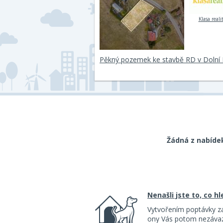
Klasa reali
Pěkný pozemek ke stavbě RD v Dolní 
Žádná z nabíde
Nenašli jste to, co h
Vytvořením poptávky z
ony Vás potom nezávazn