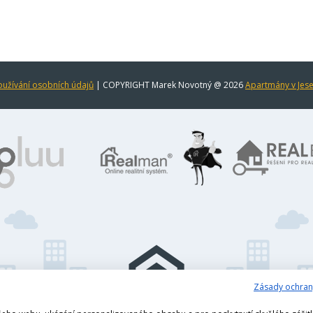
užívání osobních údajů
| COPYRIGHT Marek Novotný @ 2026
Apartmány v Jes
Zásady ochran