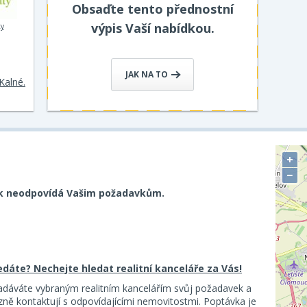
Obsaďte tento přednostní
výpis Vaší nabídkou.
ty
JAK NA TO
Kalné.
+
−
k neodpovídá Vašim požadavkům.
ledáte? Nechejte hledat realitní kanceláře za Vás!
adáváte vybraným realitním kancelářím svůj požadavek a
ě kontaktují s odpovídajícími nemovitostmi. Poptávka je