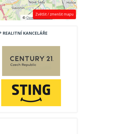
Zvětšit / zmenšit mapu
©
OpenStreetMap
contributors.
P REALITNÍ KANCELÁŘE