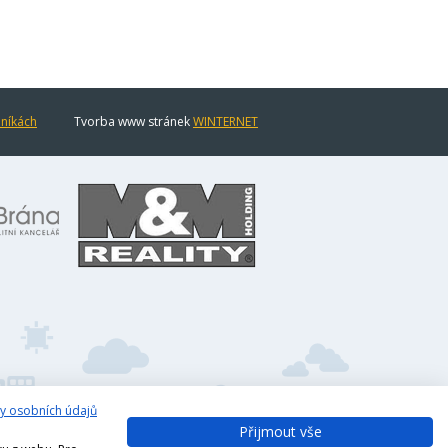
eníkách
Tvorba www stránek
WINTERNET
y osobních údajů
Přijmout vše