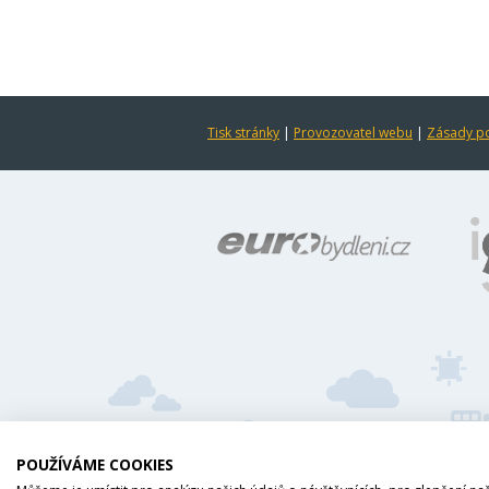
Tisk stránky
|
Provozovatel webu
|
Zásady po
POUŽÍVÁME COOKIES