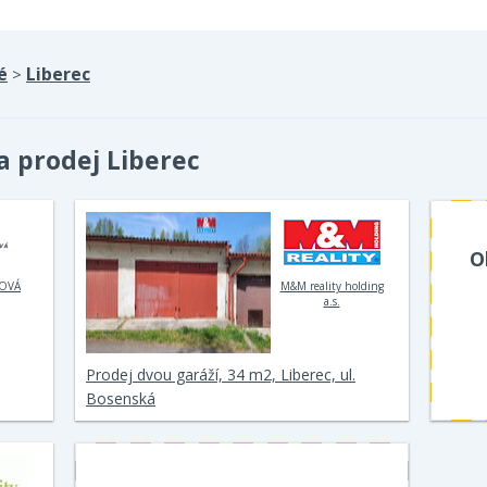
é
Liberec
>
a prodej Liberec
O
TOVÁ
M&M reality holding
a.s.
Prodej dvou garáží, 34 m2, Liberec, ul.
Bosenská