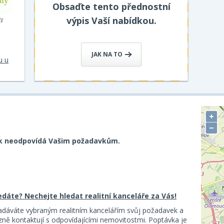
Obsaďte tento přednostní
výpis Vaší nabídkou.
ty
JAK NA TO
u u
+
−
k neodpovídá Vašim požadavkům.
ledáte? Nechejte hledat realitní kanceláře za Vás!
adáváte vybraným realitním kancelářím svůj požadavek a
ě kontaktují s odpovídajícími nemovitostmi. Poptávka je