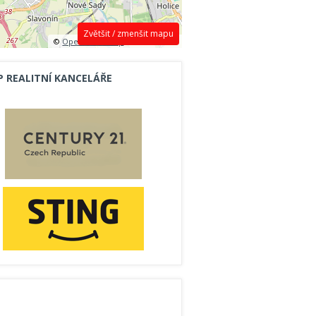
Zvětšit / zmenšit mapu
©
OpenStreetMap
contributors.
P REALITNÍ KANCELÁŘE