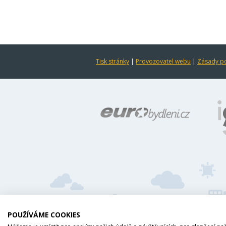
Tisk stránky
|
Provozovatel webu
|
Zásady po
POUŽÍVÁME COOKIES