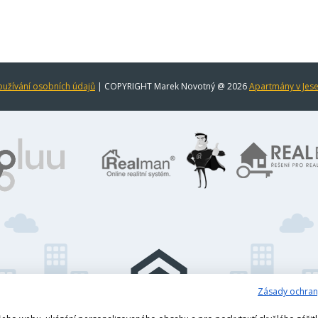
užívání osobních údajů
| COPYRIGHT Marek Novotný @ 2026
Apartmány v Jes
Zásady ochran