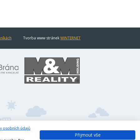
eníkách
Tvorba www stránek
WINTERNET
y osobních údajů
Přijmout vše