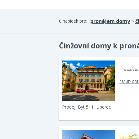
pronájem domy
č
0 nabídek pro:
>
Činžovní domy k pron
REALITY OR
Prodej, Byt 5+1, Liberec