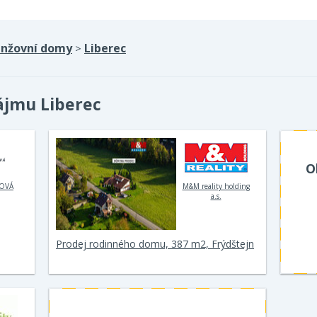
inžovní domy
Liberec
>
ájmu Liberec
O
TOVÁ
M&M reality holding
a.s.
Prodej rodinného domu, 387 m2, Frýdštejn