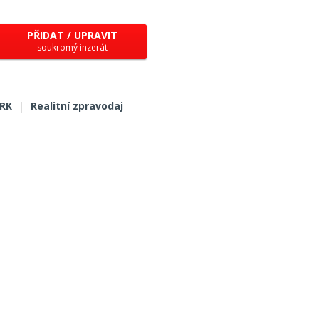
PŘIDAT / UPRAVIT
soukromý inzerát
 RK
|
Realitní zpravodaj