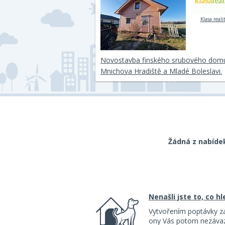
Klasa reali
Novostavba finského srubového dom
Mnichova Hradiště a Mladé Boleslavi.
Žádná z nabíde
Nenašli jste to, co h
Vytvořením poptávky z
ony Vás potom nezávazn