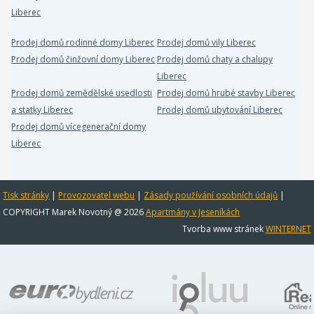
Liberec
Prodej domů rodinné domy Liberec
Prodej domů vily Liberec
Prodej domů činžovní domy Liberec
Prodej domů chaty a chalupy
Liberec
Prodej domů zemědělské usedlosti
Prodej domů hrubé stavby Liberec
a statky Liberec
Prodej domů ubytování Liberec
Prodej domů vícegenerační domy
Liberec
Tisk stránky
|
Provozovatel webu
|
Zásady používání osobních údajů
|
COPYRIGHT Marek Novotný @ 2026
Apartmány v Jeseníkách
Tvorba www stránek
WINTERNET