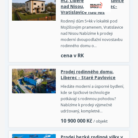
m2, Liberec XXX-Vratislavice
nad Nisou, 46311 Liberec-
Vratislavice nad Nis
Rodinný dům 5+kk v lokalitě pod
Mojžíšovým pramenem, Vratislavice
nad Nisou Nabízíme k prodeji
moderní dvoupodlažní novostavbu
rodinného domu o…
cena v RK
Prodej rodinného domu,
Liberec - Staré Pavlovice
Hledáte moderní a úsporné bydlení,
kde se špičkové technologie
potkávají s rodinnou pohodou?
Nabízíme k prodeji výjimečně
udržovaný, kompletně…
10 900 000
Kč
/ objekt
Prodej hezké rodinné vilky v