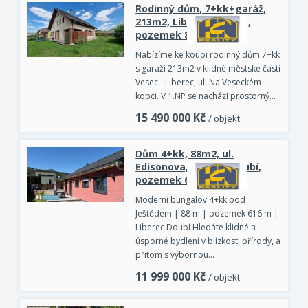
Rodinný dům, 7+kk+garáž,
213m2, Liberec - Vesec,
pozemek 873 m2
Nabízíme ke koupi rodinný dům 7+kk
s garáží 213m2 v klidné městské části
Vesec - Liberec, ul. Na Veseckém
kopci. V 1.NP se nachází prostorný…
15 490 000
Kč
/ objekt
Dům 4+kk, 88m2, ul.
Edisonova, Liberec Doubí,
pozemek 616m2
Moderní bungalov 4+kk pod
Ještědem | 88 m | pozemek 616 m |
Liberec Doubí Hledáte klidné a
úsporné bydlení v blízkosti přírody, a
přitom s výbornou…
11 999 000
Kč
/ objekt