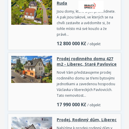
Ruda
Jsou domy, které si jen prohlédnete.
A pak jsou takové, ve kterých se na
chvíli zastavíte a uvědomíte si, že
tohle místo má své kouzlo a že
právě…
12 800 000
Kč
/ objekt
Prodej rodinného domu 427
m2 - Liberec, Staré Pavlovice
Nově Vám představujeme prodej
rodinného domu se třemi bytovými
jednotkami a zavedenou hospodou
Václavka v libereckých Pavlovicích.
Tato nemovitost…
17 990 000
Kč
/ objekt
Prodej, Rodinný dům, Liberec
Nabízíme k prodeji rodinný dům v