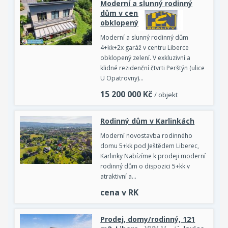
Moderní a slunný rodinný
dům v centru Liberce
obklopený zelení
Moderní a slunný rodinný dům
4+kk+2x garáž v centru Liberce
obklopený zelení. V exkluzivní a
klidné rezidenční čtvrti Perštýn (ulice
U Opatrovny)…
15 200 000
Kč
/ objekt
Rodinný dům v Karlinkách
Moderní novostavba rodinného
domu 5+kk pod Ještědem Liberec,
Karlinky Nabízíme k prodeji moderní
rodinný dům o dispozici 5+kk v
atraktivní a…
cena v RK
Prodej, domy/rodinný, 121