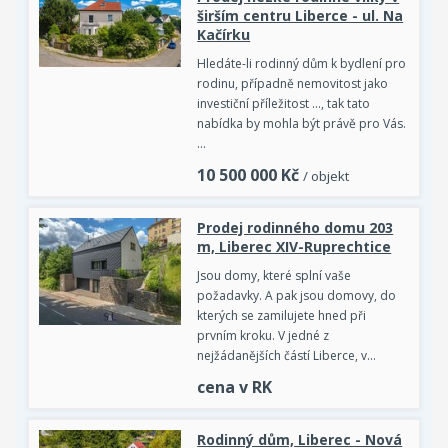
širším centru Liberce - ul. Na
Kačírku
Hledáte-li rodinný dům k bydlení pro
rodinu, případně nemovitost jako
investiční příležitost ..., tak tato
nabídka by mohla být právě pro Vás.
…
10 500 000
Kč
/ objekt
Prodej rodinného domu 203
m, Liberec XIV-Ruprechtice
Jsou domy, které splní vaše
požadavky. A pak jsou domovy, do
kterých se zamilujete hned při
prvním kroku. V jedné z
nejžádanějších částí Liberce, v…
cena v RK
Rodinný dům, Liberec - Nová