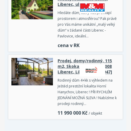
Liberec, ul. Na Mlýnku
Hledáte dům, který Vás překvapí
prostorem i atmosférou? Pak právě
pro Vás máme unikátní „malý velký
dům“ v žádané části Liberec -
Pavlovice, ideální…
cena v RK
Prodej, domy/rodinný, 115
m2, Skokanská 459, 46008
Liberec, Liberec [ID 81947]
Rodinný dům 4+kk s výhledem na
Ještěd prestižní lokalita Horní
Hanychov, Liberec ! PŘI RYCHLÉM
JEDNÁNÍ MOŽNÁ SLEVA ! Nabízíme k
prodeji rodinný…
11 990 000
Kč
/ objekt