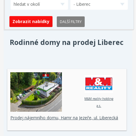
hledat v okolí
- Liberec
DALŠÍ FILTRY
Rodinné domy na prodej Liberec
M&M reality holding
a.s.
Prodej nájemního domu, Hamr na Jezeře, ul. Liberecká