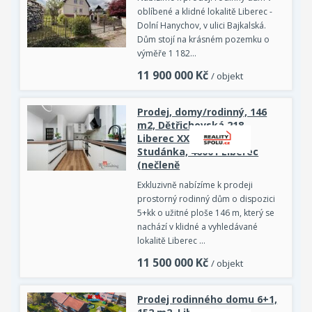
oblíbené a klidné lokalitě Liberec -
Dolní Hanychov, v ulici Bajkalská.
Dům stojí na krásném pozemku o
výměře 1 182…
11 900 000
Kč
/ objekt
Prodej, domy/rodinný, 146
m2, Dětřichovská 218,
Liberec XXXI-Krásná
Studánka, 46001 Liberec
(nečleně
Exkluzivně nabízíme k prodeji
prostorný rodinný dům o dispozici
5+kk o užitné ploše 146 m, který se
nachází v klidné a vyhledávané
lokalitě Liberec …
11 500 000
Kč
/ objekt
Prodej rodinného domu 6+1,