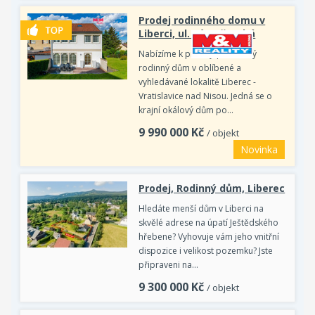
Prodej rodinného domu v
Liberci, ul. Rýmařovská
Nabízíme k prodeji prostorný
rodinný dům v oblíbené a
vyhledávané lokalitě Liberec -
Vratislavice nad Nisou. Jedná se o
krajní okálový dům po…
9 990 000
Kč
/ objekt
Novinka
Prodej, Rodinný dům, Liberec
Hledáte menší dům v Liberci na
skvělé adrese na úpatí Ještědského
hřebene? Vyhovuje vám jeho vnitřní
dispozice i velikost pozemku? Jste
připraveni na…
9 300 000
Kč
/ objekt