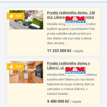
Prodej rodinného domu, 120
m2, Liberec, ul. Hodkovická
Hledáte vícegenerační bydlení nebo
bydlení spojené s podnikáním? Pak
je tato nabídka idealní právě pro
Vás. Máme zde k prodeji rodinný
dům vhodný …
11 333 000
Kč
/ objekt
Prodej rodinného domu v
Liberci, ul. Jičínská
Hledáte klidné bydlení k okamžitému
nastěhování? Máme pro vás řešení.
Nabízíme ke koupi rodinný dům se
zahradou o rozloze 638 m2, v
žádané lokalitě…
9 490 000
Kč
/ objekt