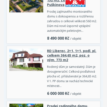
152 m2, Liberec, ul.
Puškinova
Prodej zajímavého montovaného
domu s dokoupenou a rozšířenou
zahradou o celkové velikosti 560 m2.
Dům má nové úsporné vytápění
automatickým peletovým…
8 490 000
Kč
/ objekt
RD Liberec, 2+1, 1+1, podl. pl.
celkem 364,65 m2, poz. o
vým. 773 m2
Rodinný dům je samostatný. Dům je
dvougenerační. Celková podlahová
plocha vč. příslušenství je 364,65 m2.
V 1. PP domu se nachází technické
místnosti…
6 000 000
Kč
/ objekt
Prodej rodinného domu,