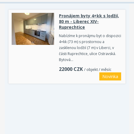
Pronájem byty 4+kk s lodžií,
80 m - Liberec XIV-
Ruprechtice
Nabízíme k pronájmu byt o dispozici
4+kk (73 m) s prostornou a
zasklenou lodžií (7 m) v Liberci, v
části Ruprechtice, ulice Ostravská.
Bytová…
22000
CZK
/ objekt / měsíc
Novinka