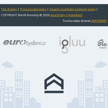
Tisk stránky
|
Provozovatel webu
|
Zásady používání osobních údajů
|
COPYRIGHT Marek Novotný @ 2026
Apartmány v Jeseníkách
Tvorba www stránek
WINTERNET