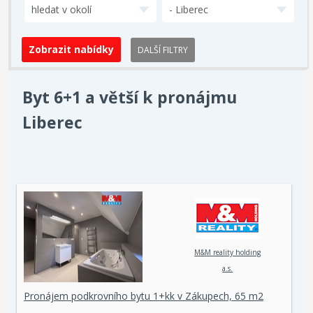
hledat v okolí
- Liberec
DALŠÍ FILTRY
Byt 6+1 a větší k pronájmu
Liberec
M&M reality holding
a.s.
Pronájem podkrovního bytu 1+kk v Zákupech, 65 m2